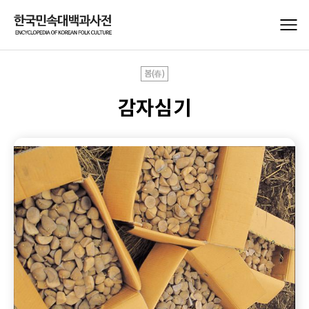
봄(春)
감자심기