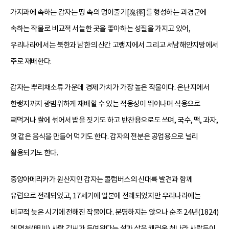
가지과에 속하는 감자는 땅 속의 덩이줄기[塊徑]를 형성하는 괴경군에
속하는 작물로 비교적 서늘한 곳을 좋아하는 성질을 가지고 있어,
우리나라에서는 북한과 남한의 산간 고랭지에서 그리고 서남해안지방에서
주로 재배한다.
감자는 뿌리채소류 가운데 경제 가치가 가장 높은 작물이다. 온난지에서
한랭지까지 광범위하게 재배할 수 있는 적응성이 뛰어나며 식용으로
쪄먹거나 쌀에 섞어서 밥을 짓기도 하고 반찬용으로도 쓰며, 국수, 떡, 과자,
엿 같은 음식을 만들어 먹기도 한다. 감자의 전분은 공업용으로 널리
활용되기도 한다.
중앙아메리카가 원산지인 감자는 콜럼버스의 신대륙 발견과 함께
유럽으로 전래되었고, 17세기에 일본에 전래되었지만 우리나라에는
비교적 늦은 시기에 전해진 작물이다. 분명하지는 않으나 순조 24년(1824)
에 명천(明川) 사람 김씨가 들여왔다는 설과 삼을 캐러온 청나라 사람들이