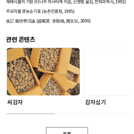
재배식물의 기원 (다나카 마사타케 지음, 신영범 옮김, 전파과학사, 1992)
주요작물 영농순기표 (농촌진흥청, 1995)
改訂 栽培學汎論 (趙載英·李殷雄, 鄕文社, 2000)
관련 콘텐츠
씨감자
감자심기