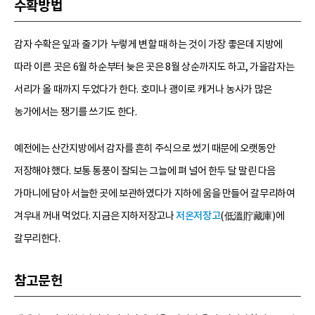
수확방법
감자 수확은 잎과 줄기가 누렇게 변할 때 하는 것이 가장 좋은데 지방에
따라 이른 곳은 6월 하순부터 늦은 곳은 8월 상순까지도 하고, 가을감자는
서리가 올 때까지 두었다가 한다. 호미나 괭이로 캐거나 농사가 많은
농가에서는 쟁기를 쓰기도 한다.
예전에는 산간지방에서 감자를 흔히 주식으로 썼기 때문에 오랫동안
저장해야 했다. 보통 통풍이 잘되는 그늘에 펴 널어 한두 달 말린 다음
가마니에 담아 서늘한 곳에 보관하였다가 지하에 움을 만들어 갈무리하여
겨우내 꺼내 먹었다. 지금은 지하저장고나
저온저장고
(低溫貯藏庫)에
갈무리한다.
참고문헌