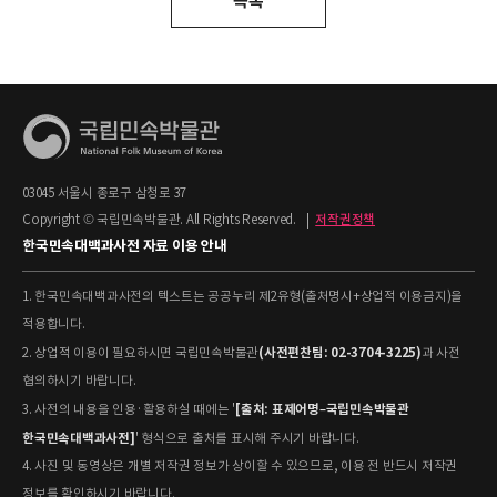
목록
03045 서울시 종로구 삼청로 37
Copyright © 국립민속박물관. All Rights Reserved.
|
저작권정책
한국민속대백과사전 자료 이용 안내
1. 한국민속대백과사전의 텍스트는 공공누리 제2유형(출처명시+상업적 이용금지)을
적용합니다.
(사전편찬팀: 02-3704-3225)
2. 상업적 이용이 필요하시면 국립민속박물관
과 사전
협의하시기 바랍니다.
[출처: 표제어명–국립민속박물관
3. 사전의 내용을 인용·활용하실 때에는 '
한국민속대백과사전]
' 형식으로 출처를 표시해 주시기 바랍니다.
4. 사진 및 동영상은 개별 저작권 정보가 상이할 수 있으므로, 이용 전 반드시 저작권
정보를 확인하시기 바랍니다.