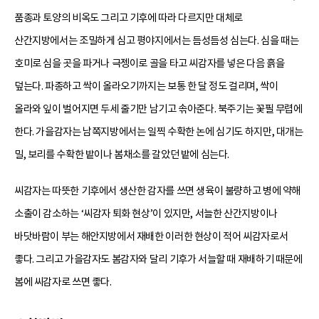
품종과 토양의 비옥도 그리고 기후에 따라 다르지만 대체로
산간지방에서는 조밀하게 심고 평야지에서는 듬성듬성 심는다. 심을 때는
호미로 심을 곳을 파거나 극젱이로 골을 타고 씨감자를 넣은 다음 흙을
덮는다. 파종하고 싹이 올라오기까지는 보통 한 달 정도 걸리며, 싹이
올라와 잎이 벌어지면 두세 줄기만 남기고 솎아준다. 북주기는 꽃필 무렵에
한다. 가을감자는 남쪽지방에서는 일찍 수확한 논에 심기도 하지만, 대개는
밀, 보리를 수확한 밭이나 봄채소를 갈았던 밭에 심는다.
씨감자는 따뜻한 기후에서 생산한 감자를 쓰면 생육이 불량하고 병에 약해
소출이 감소하는 ‘씨감자 퇴화 현상’이 있지만, 서늘한 산간지방이나
바닷바람이 부는 해안지방에서 재배한 이러한 현상이 적어 씨감자로서
좋다. 그리고 가을감자도 봄감자와 달리 기후가 서늘할 때 재배하기 때문에
봄에 씨감자로 쓰면 좋다.