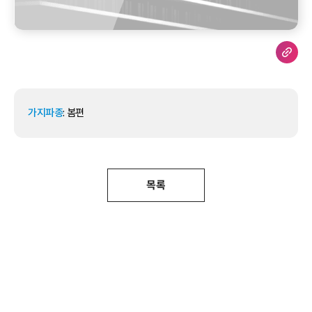
가지파종
: 봄편
목록