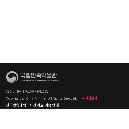
03045 서울시 종로구 삼청로 37
Copyright © 국립민속박물관. All Rights Reserved.
|
저작권정책
한국민속대백과사전 자료 이용 안내
1. 한국민속대백과사전의 텍스트는 공공누리 제2유형(출처명시+상업적 이용금지)을
적용합니다.