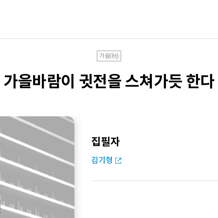
가을(秋)
가을바람이 귓전을 스쳐가듯 한다
집필자
김기형