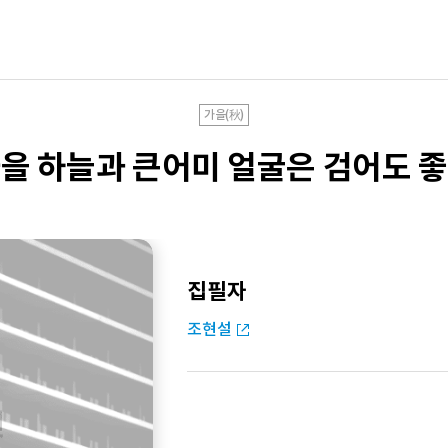
가을(秋)
을 하늘과 큰어미 얼굴은 검어도 
집필자
조현설