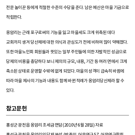
전문 놀이꾼 등에게 적절한 수준의 수당을 준다. 남은 예산은 마을 기금으로
적립한다.
옹암리는 근래 포구로써의 기능을 잃고 마을세도 크게 위축된 데다
교회까지 생겨 당산제에 대한 의식과 관심도가 전에 비하여 많이 약해졌다.
또한 마을노인회 회원들과 뜻있는 일부 주민들에 의한 자발적인 성금으로
당제의 비용을 충당하다 보니 제의의 규모, 내용, 기간 등 여러 면에서 크게
축소된 상태로 운영할 수밖에 없게 되었다. 마을의 성격이 급속히 바뀜에
따라 마을 제사의 기능과 내용도 함께 바뀐 적례가 옹암리당산제라 할 수
있다.
참고문헌
홍성군 광천읍 옹암리 조세금 면담(2010년 6월 28일) 자료
홍성군 광천읍 옹암리의 당제 분석 (박종익, 어문연구 57, 어문연구학회,