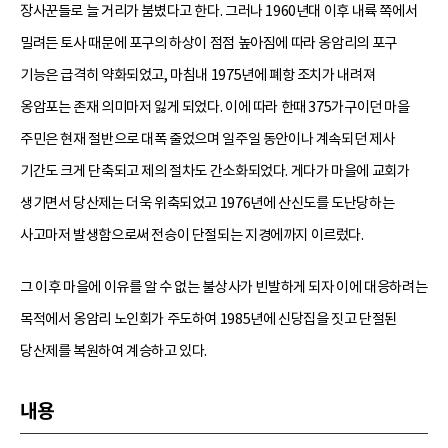
장사꾼들로 늘 거리가 붐볐다고 한다. 그러나 1960년대 이후 내륙 쪽에서
밀려든 토사 때문에 포구의 하상이 점점 높아짐에 따라 옹암리의 포구
기능은 급격히 약화되었고, 마침내 1975년에 폐항 조치가 내려져
옹암포는 존재 의미마저 잃게 되었다. 이에 따라 한때 375가구이던 마을
주민은 현재 절반으로 대폭 줄었으며 일주일 동안이나 계속되던 제사
기간도 크게 단축되고 제의 절차도 간소화되었다. 게다가 마을에 교회가
생기면서 당산제는 더욱 위축되었고 1976년에 산신도를 도난당하는
사고마저 발생함으로써 전승이 단절되는 지경에까지 이르렀다.
그 이후 마을에 이유를 알 수 없는 불상사가 빈발하게 되자 이에 대응하려는
목적에서 옹암리 노인회가 주도하여 1985년에 신당집을 짓고 단절된
당산제를 복원하여 계승하고 있다.
내용