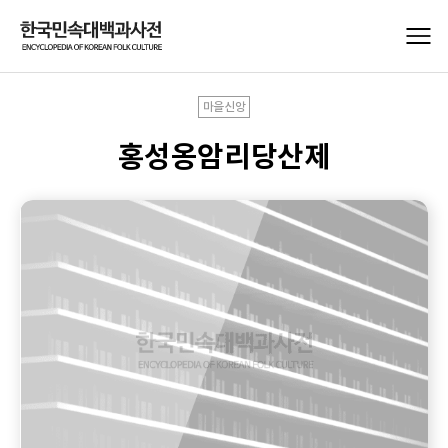
마을신앙
홍성옹암리당산제