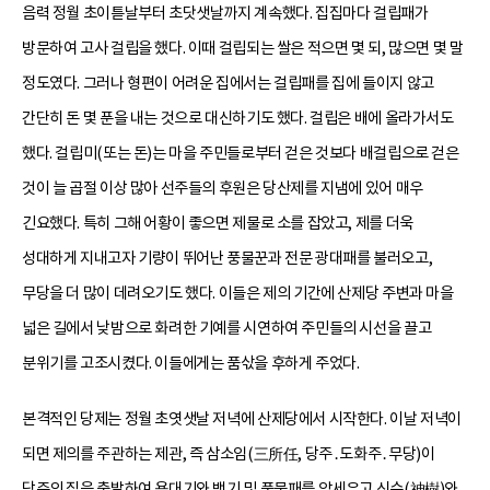
음력 정월 초이튿날부터 초닷샛날까지 계속했다. 집집마다 걸립패가
방문하여 고사 걸립을 했다. 이때 걸립되는 쌀은 적으면 몇 되, 많으면 몇 말
정도였다. 그러나 형편이 어려운 집에서는 걸립패를 집에 들이지 않고
간단히 돈 몇 푼을 내는 것으로 대신하기도 했다. 걸립은 배에 올라가서도
했다. 걸립미(또는 돈)는 마을 주민들로부터 걷은 것보다 배걸립으로 걷은
것이 늘 곱절 이상 많아 선주들의 후원은 당산제를 지냄에 있어 매우
긴요했다. 특히 그해 어황이 좋으면 제물로 소를 잡았고, 제를 더욱
성대하게 지내고자 기량이 뛰어난 풍물꾼과 전문 광대패를 불러오고,
무당을 더 많이 데려오기도 했다. 이들은 제의 기간에 산제당 주변과 마을
넓은 길에서 낮밤으로 화려한 기예를 시연하여 주민들의 시선을 끌고
분위기를 고조시켰다. 이들에게는 품삯을 후하게 주었다.
본격적인 당제는 정월 초엿샛날 저녁에 산제당에서 시작한다. 이날 저녁이
되면 제의를 주관하는 제관, 즉 삼소임(三所任, 당주․도화주․무당)이
당주의 집을 출발하여 용대기와 뱃기 및 풍물패를 앞세우고 신수(神樹)와