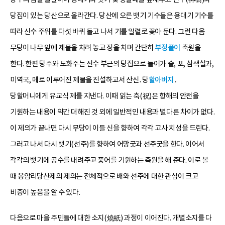
당집이 있는 당산으로 올라간다. 당산에 오른 뱃기 기수들은 용대기 기수를
따라 신수 주위를 다섯 바퀴 돌고 나서 기를 일렬로 꽂아 둔다. 그런 다음
무당이 나무 앞에 제물을 차려 놓고 징을 치며 간단히
부정풀이
축원을
한다. 한편 당주와 도화주는 신수 부근의 당집으로 들어가 술, 포, 삼색실과,
미역국, 메로 이루어진 제물을 진설하고서 산신․당
할아버지
․
당할머니에게 유교식 제를 지낸다. 이때 읽는 축(祝)은 항해의 안전을
기원하는 내용이 약간 더해진 것 외에 일반적인 내용과 별다른 차이가 없다.
이 제의가 끝나면 다시 무당이 이들 신을 향하여 각각 고사 치성을 드린다.
그러고 나서 다시 뱃기(선주)를 향하여 어망굿과 선주굿을 한다. 이어서
각각의 뱃기에 공수를 내려주고 풍어를 기원하는 축원을 해 준다. 이로 볼
때 옹암리당산제의 제의는 전체적으로 배와 선주에 대한 관심이 크고
비중이 높음을 알 수 있다.
다음으로 마을 주민들에 대한 소지(燒紙) 과정이 이어진다. 개별소지를 다