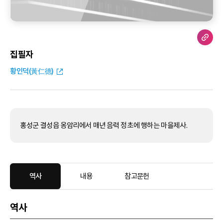
집필자
황인덕(黃仁德)
홍성군 결성읍 옹암리에서 매년 음력 정초에 행하는 마을제사.
역사
내용
참고문헌
역사