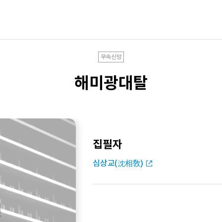
무속신앙
해미광대탈
집필자
심상교(沈相敎)