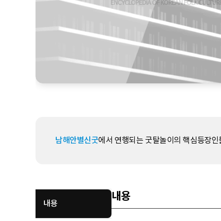
남해안별신굿
에서 연행되는 굿탈놀이의 핵심등장인물
내용
내용