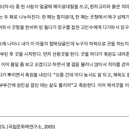
(악사) 중 한 사람이 얼굴에 해미광대탈을 쓰고, 흰저고리와 붉은 치마
 두 패로 나누어진다. 한 패는 할미광대, 한 패는 굿청에서 매구 삼
와서 굿청을 한바퀴 빙 돌다가 장구를 잡은 고인수에게 다가와서 장구
에 나타나 내가 이 마을의 할매당골인데 누구의 허락으로 굿을 하는지
부린 후 굿을 시작한다. 먼저 선왕굿을 한다. 굿을 하다가 축원도 내려준
 이어 볼일 좀 보고 오겠다고 하면서 몇 걸음 물러나 앉아서 치마를 걷
뿌리면서 축원을 내린다. “오줌 간데 마다 농사도 잘 되고, 해옥도 잘 
, 부부간에 원진살 걸린 데는 살도 풀리라”고 축원한다. 이어 제석굿
도 (국립문화재연구소, 2005)