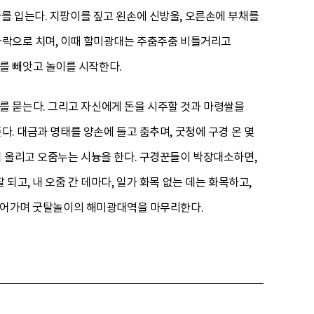
를 입는다. 지팡이를 짚고 왼손에 신방울, 오른손에 부채를
채가락으로 치며, 이때 할미광대는 주춤주춤 비틀거리고
를 빼앗고 놀이를 시작한다.
를 묻는다. 그리고 자신에게 돈을 시주할 것과 마령쌀을
다. 대금과 명태를 양손에 들고 춤추며, 굿청에 구경 온 몇
어 올리고 오줌누는 시늉을 한다. 구경꾼들이 박장대소하면,
되고, 내 오줌 간 데마다, 일가 화목 없는 데는 화목하고,
을 이어가며 굿탈놀이의 해미광대역을 마무리한다.