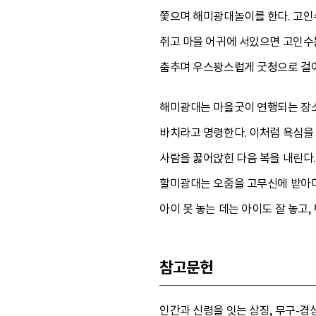
쫓으며 해미광대놀이를 한다. 고인수
쥐고 마을 어귀에 서있으면 고인수는
춤추며 우스꽝스럽게 굿청으로 걸어
해미광대는 마을굿이 연행되는 장소
바치라고 명령한다. 이처럼 욕심을 
사람을 꿇어앉힌 다음 복을 내린다.
할미광대는 오줌을 고무신에 받아다가 
아이 못 놓는 데는 아이도 잘 놓고
참고문헌
인간과 신령을 잇는 상징, 무구-경상