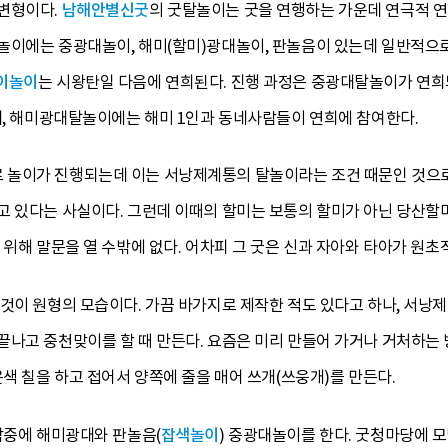
변형이다.
남해안별신굿
의 굿탈놀이는 굿을 연행하는 가운데 연극적 연
놀이에는 중광대놀이, 해미(할미)광대놀이, 판놀음이 있는데 일반적으로
이놀이
는 시왕탄일 다음에 연희된다. 진행 과정은 중광대탈놀이가 연희
데, 해미광대탈놀이에는 해미 1인과 동네사람들이 연희에 참여한다.
놀이가 진행되는데 이는 서낭제계통의 탈놀이라는 조건 때문인 것으로
고 있다는 사실이다. 그런데 이때의 할미는 보통의 할미가 아닌 당산할
 위해 말문을 열 수밖에 없다. 어차피 그 굿은 신과 자아와 타아가 원초
것이 원형의 모습이다. 가끔 바가지로 제작한 적도 있다고 하나, 서낭제
나고 중천맞이를 할 때 만든다. 요즘은 미리 만들어 가거나 거처하는 방에
은색 칠을 하고 접어서 양쪽에 줄을 매어 쓰개(쓰웅개)를 만든다.
밤중에 해미광대와 판놀음(
잡색놀이
) 중광대놀이를 한다. 굿청마당에 