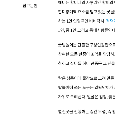
해미는 할머니의 사투리인 할미의 
참고문헌
할미광대역 요소를 담고 있는 굿탈
하는 1인 인형극인 비비각시·
적덕
1인, 중 1인 그리고 동네사람들인
굿탈놀이는 단촐한 구성인원만으로 
참여한 모든 관중이 조역을 담당하
청하고 질타를 하니 관중은 그 신을
탈은 참종이에 물감으로 그려 만든 
탈놀이에 쓰는 도구는 일월맞이가 끝
가위로 오려낸다. 얼굴은 검정, 붉
별신굿을 진행하는 중간 무렵, 즉 