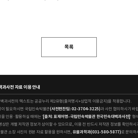
목록
과사전 자료 이용 안내
대백과사전의 텍스트는 공공누리 제2유형(출처명시+상업적 이용금지)을 적용합니다.
이용이 필요하시면 국립민속박물관
(사전편찬팀: 02-3704-3225)
과 사전 협의하시기 바
용을 인용·활용하실 때에는 '
[출처: 표제어명–국립민속박물관 한국민속대백과사전]
' 
 동영상은 개별 저작권 정보가 상이할 수 있으므로, 이용 전 반드시 저작권 정보를 확인하시
박물관 소장 사진의 원본 자료 활용을 원하시면,
유물과학과(031-580-5877)
로 문의하