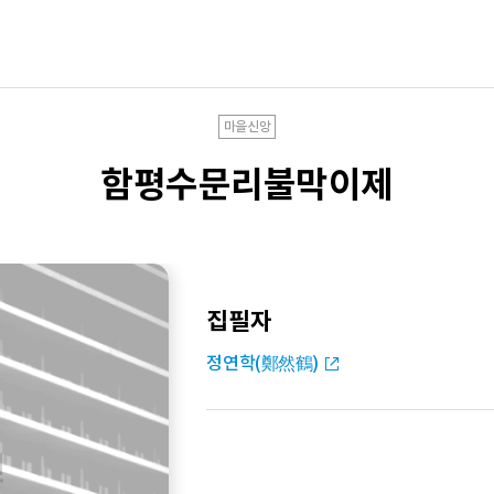
마을신앙
함평수문리불막이제
집필자
정연학(鄭然鶴)