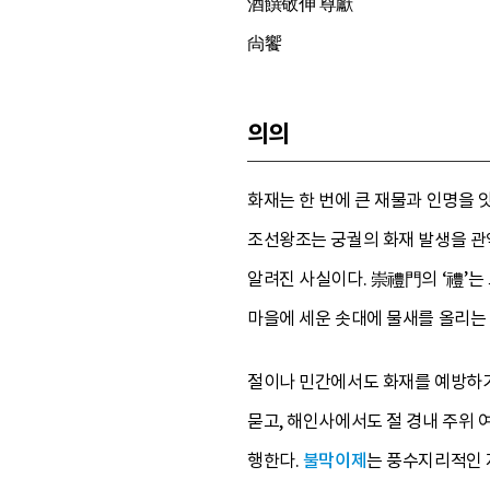
酒饌敬伸 尊獻
尙饗
의의
화재는 한 번에 큰 재물과 인명을 
조선왕조는 궁궐의 화재 발생을 관
알려진 사실이다. 崇禮門의 ‘禮’는
마을에 세운 솟대에 물새를 올리는
절이나 민간에서도 화재를 예방하기
묻고, 해인사에서도 절 경내 주위 
행한다.
불막이제
는 풍수지리적인 