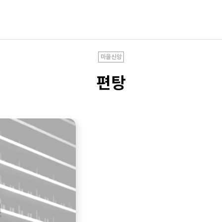
마을신앙
편탕