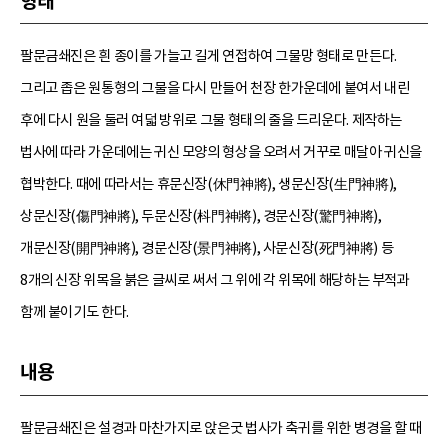
형태
팔문금쇄진은 흰 종이를 가늘고 길게 연접하여 그물망 형태로 만든다.
그리고 좁은 원통형의 그물을 다시 만들어 천장 한가운데에 붙여서 내린
후에 다시 원을 둘러 여덟 방위로 그물 형태의 줄을 드리운다. 제작하는
법사에 따라 가운데에는 귀신 모양의 형상을 오려서 거꾸로 매달아 귀신을
협박한다. 때에 따라서는 휴문신장(休門神將), 생문신장(生門神將),
상문신장(傷門神將), 두문신장(枓門神將), 경문신장(驚門神將),
개문신장(開門神將), 경문신장(景門神將), 사문신장(死門神將) 등
8개의 신장 위목을 붉은 글씨로 써서 그 위에 각 위목에 해당하는 부적과
함께 붙이기도 한다.
내용
팔문금쇄진은 설경과 마찬가지로 앉은굿 법사가 축귀를 위한 병경을 할 때