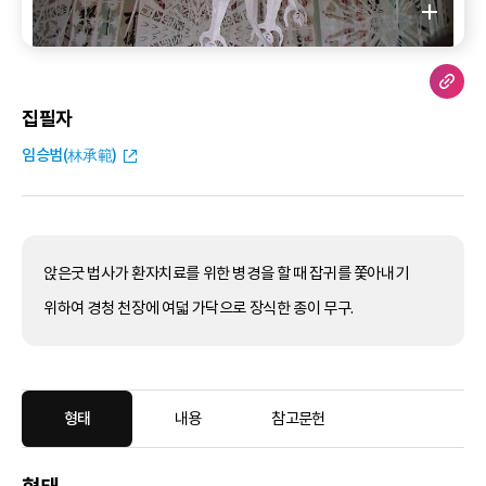
집필자
임승범(林承範)
앉은굿 법사가 환자치료를 위한 병경을 할 때 잡귀를 쫓아내기
위하여 경청 천장에 여덟 가닥으로 장식한 종이 무구.
형태
내용
참고문헌