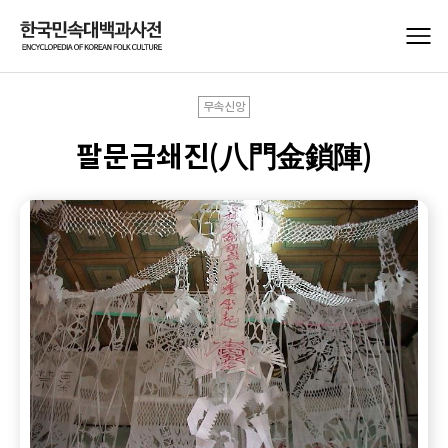
무속신앙
팔문금쇄진(八門金鎖陣)