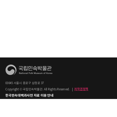
03045 서울시 종로구 삼청로 37
Copyright © 국립민속박물관. All Rights Reserved.
|
저작권정책
한국민속대백과사전 자료 이용 안내
1. 한국민속대백과사전의 텍스트는 공공누리 제2유형(출처명시+상업적 이용금지)을
적용합니다.