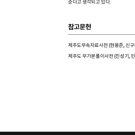
준다고 생각되고 있다.
참고문헌
제주도무속자료사전 (현용준, 신구문화
제주도 무가본풀이사전 (진성기, 민속