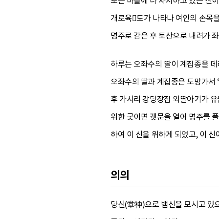
모든 마을에 다 차지하고 있는 신이
개로육도가 나타나 여인의 손목을
명주로 감은 후 토산으로 내려가 좌
하루는 오좌수의 딸이 계집종을 데
오좌수의 딸과 계집종은 도망가서 ‘
후 가시리 강당장집 외딸아기가 유월
위한 굿이면 궷문을 열어 명주를 풀
하여 이 신을 위하게 되었고, 이 
의의
당신(堂神)으로 뱀신을 모시고 있으