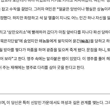
 있으나 토산리가 하나 비었으니 거기로 가라고 지시하였다. 여인이 ‘
 잡고 수작을 걸었다. 그러자 여인은 “얼굴은 양반이나 행실은 상놈이
정했다. 하지만 좌정하고 석 달 열흘이 지나도 어느 인간 하나 자신을 
리고 ‘삼만오리소’에 빨래하러 갔다가 마침 앞바다를 지나다 파선 당하
묵은각단밭’에 숨었지만 왜놈들에게 발각되어 윤간(輪姦)을 당하고 하녀
 방아를 찧다가 하품을 하며 광증을 일으켜 죽게 됐다. 문점을 하니,
어 보라”고 한다. 명주 속에는 말라붙은 뱀이 있었다. 이 명주를 풀어 
신이 주는 재해에는 명주로 다리를 삼아 굿을 한다고 한다.
며, 이 당신은 특히 신앙민 가운데서도 여성과 깊은 관계를 맺는다. 그