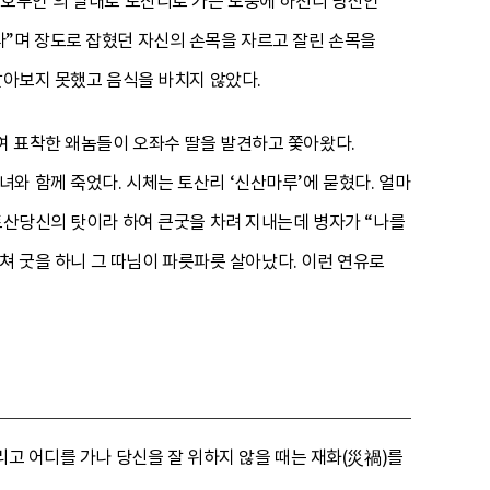
맹호부인’의 말대로 토산리로 가는 도중에 하천리 당신인
라”며 장도로 잡혔던 자신의 손목을 자르고 잘린 손목을
알아보지 못했고 음식을 바치지 않았다.
여 표착한 왜놈들이 오좌수 딸을 발견하고 쫓아왔다.
와 함께 죽었다. 시체는 토산리 ‘신산마루’에 묻혔다. 얼마
 토산당신의 탓이라 하여 큰굿을 차려 지내는데 병자가 “나를
헤쳐 굿을 하니 그 따님이 파릇파릇 살아났다. 이런 연유로
리고 어디를 가나 당신을 잘 위하지 않을 때는 재화(災禍)를