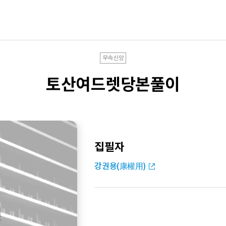
무속신앙
토산여드렛당본풀이
집필자
강권용(康權用)