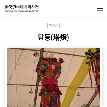
무속신앙
탑등(塔燈)