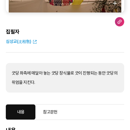
집필자
심상교(沈相敎)
굿당 좌측에 매달아 놓는 굿당 장식물로 굿이 진행되는 동안 굿당의
위엄을 지킨다.
내용
참고문헌