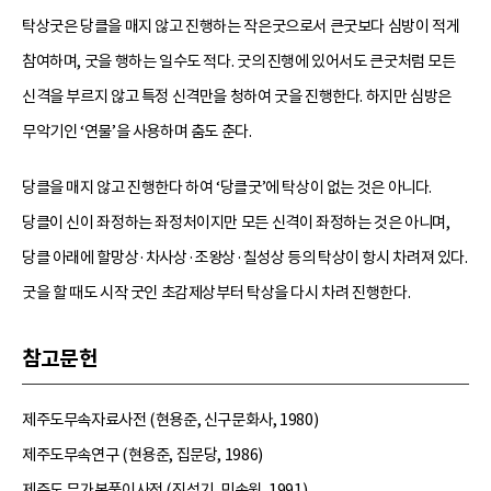
탁상굿은 당클을 매지 않고 진행하는 작은굿으로서 큰굿보다 심방이 적게
참여하며, 굿을 행하는 일수도 적다. 굿의 진행에 있어서도 큰굿처럼 모든
신격을 부르지 않고 특정 신격만을 청하여 굿을 진행한다. 하지만 심방은
무악기인 ‘연물’을 사용하며 춤도 춘다.
당클을 매지 않고 진행한다 하여 ‘당클굿’에 탁상이 없는 것은 아니다.
당클이 신이 좌정하는 좌정처이지만 모든 신격이 좌정하는 것은 아니며,
당클 아래에 할망상·차사상·조왕상·칠성상 등의 탁상이 항시 차려져 있다.
굿을 할 때도 시작 굿인 초감제상부터 탁상을 다시 차려 진행한다.
참고문헌
제주도무속자료사전 (현용준, 신구문화사, 1980)
제주도무속연구 (현용준, 집문당, 1986)
제주도 무가본풀이사전 (진성기, 민속원, 1991)