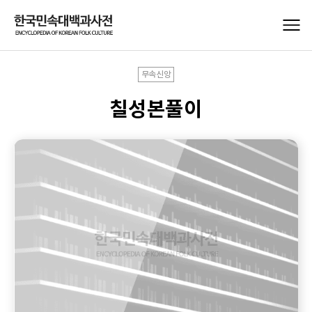
무속신앙
칠성본풀이