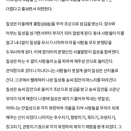
더럽다고 흉보면서 외면한다.
칠성은 이들에게 흉험(凶險)을 주어 조상으로 섬김을 받는다. 잠수와
어부는 칠성을 섬기면서부터 부자가 되어 잘살게 된다. 동네 사람들이 이를
알고 너나없이 칠성을 모시기 시작하자 마을 사람들 모두 본향당을
도외시하게 된다. 이에 함덕리의 본향신인 서물할망이 칠성을 핍박한다.
칠성은 하는 수 없이 사람들의 눈을 피하여 제주성 안으로 들어간다.
관덕정으로 갔더니 지나다니는 사람들이 못살게 굴어 칠성은 산지물로
간다. 그곳에서 빨래하러 나온 칠성통 송씨 집안의 며느리를 따라간다.
칠성은 송씨 집안으로 들어가 조상으로 섬김을 받고 송씨 집안을 소문난
부자가 되게 해준다. 나중에 칠성은 제각기 흩어져 막내는 밧칠성,
어머니는 안칠성으로 각각 좌정하여 곡물을 지켜 사람들을 부자가 되게
해주는 신이 되었다. 나머지는 추수지기, 형방지기, 옥지기, 과원지기,
창고지기, 관청지기 등으로 각각 좌정하여 제각기 제향을 받게 되었다. 그