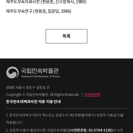
제주도무속자료사전 (현용준, 신구문화사, 1980)
제주도무속연구 (현용준, 집문당, 1986)
목록
03045 서울시 종로구 삼청로 37
Copyright © 국립민속박물관. All Rights Reserved.
|
저작권정책
한국민속대백과사전 자료 이용 안내
1. 한국민속대백과사전의 텍스트는 공공누리 제2유형(출처명시+상업적 이용금지)을
적용합니다.
(사전편찬팀: 02-3704-3225)
2. 상업적 이용이 필요하시면 국립민속박물관
과 사전