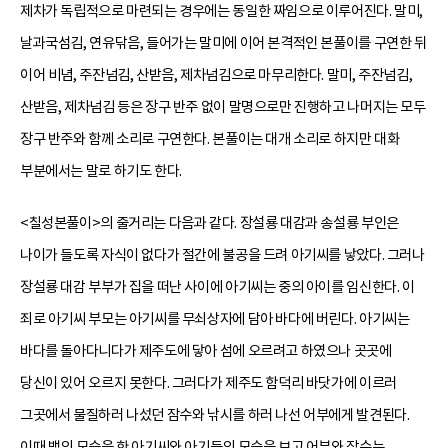
제차가 독립적으로 마련되는 경우에는 동일한 짜임으로 이루어진다. 말미,
날과국섬김, 연유닦음, 들어가는 말미에 이어 본격적인 본풀이를 구연한 뒤
이어 비념, 주잔넘김, 산받음, 제차넘김으로 마무리한다. 말미, 주잔넘김,
산받음, 제차넘김 등은 장구 반주 없이 말명으로만 진행하고 나머지는 모두
장구 반주와 함께 소리로 구연한다. 본풀이는 대개 소리로 하지만 대화
부분에서는 말로 하기도 한다.
<칠성본풀이>의 줄거리는 다음과 같다. 장설룡 대감과 송설룡 부인은
나이가 들도록 자식이 없다가 절간에 불공을 드려 아기씨를 낳았다. 그러나
장설룡 대감 부부가 집을 떠난 사이에 아기씨는 중의 아이를 임신한다. 이
죄로 아기씨 부모는 아기씨를 무쇠상자에 담아 바다에 버린다. 아기씨는
바다를 돌아다니다가 제주도에 닿아 섬에 오르려고 하였으나 곳곳에
당신이 있어 오르지 못한다. 그러다가 제주도 함덕리 바닷가에 이르러
그곳에서 물질하러 나섰던 잠수와 낚시를 하러 나선 어부에게 발견된다.
이때 뱀의 모습을 한 아기씨와 아기들의 모습을 보고 어부와 잠수는