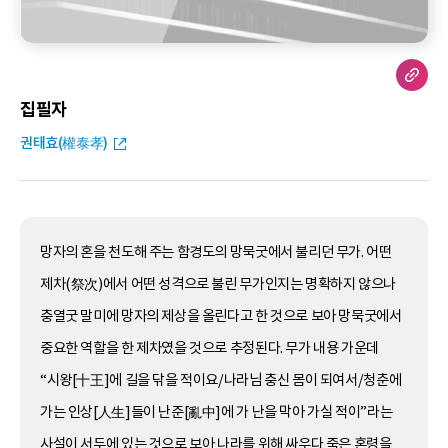
집필자
권태효(權泰孝)
망자의 혼을 천도해 주는 함경도의 망묵굿에서 불리던 무가. 어떤
제차(祭次)에서 어떤 성격으로 불린 무가인지는 명확하지 않으나
충열굿 말미에 망자의 제상을 올린다고 한 것으로 보아 망묵굿에서
중요한 역할을 한 제차였을 것으로 추정된다. 무가 내용 가운데
“시왕[十王]에 길을 닦을 적이요/나라님 충신 몸이 되여서/청춘에
가는 인상[人生]들이 난준[亂中]에 가 난을 막아 가실 적이”라는
사설이 서두에 있는 것으로 보아 나라를 위해 싸우다 죽은 혼령을