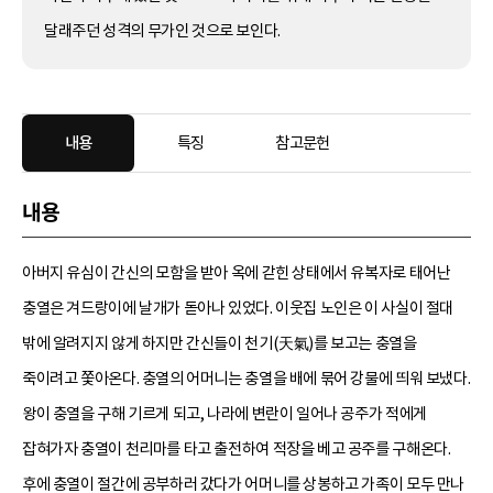
달래주던 성격의 무가인 것으로 보인다.
내용
특징
참고문헌
내용
아버지 유심이 간신의 모함을 받아 옥에 갇힌 상태에서 유복자로 태어난
충열은 겨드랑이에 날개가 돋아나 있었다. 이웃집 노인은 이 사실이 절대
밖에 알려지지 않게 하지만 간신들이 천기(天氣)를 보고는 충열을
죽이려고 쫓아온다. 충열의 어머니는 충열을 배에 묶어 강물에 띄워 보냈다.
왕이 충열을 구해 기르게 되고, 나라에 변란이 일어나 공주가 적에게
잡혀가자 충열이 천리마를 타고 출전하여 적장을 베고 공주를 구해온다.
후에 충열이 절간에 공부하러 갔다가 어머니를 상봉하고 가족이 모두 만나