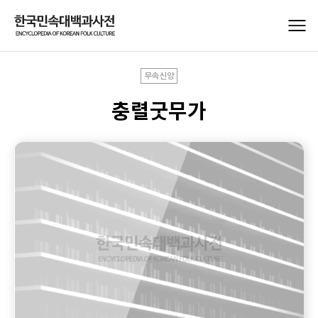
무속신앙
충렬굿무가