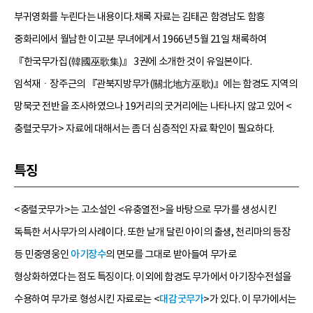
부귀영화를 누린다는 내용이다.채록 자료는 김태곤 함경남도 함흥
중화리에서 월남한 이고분 무녀에게서 1966년 5월 21일 채록하여
『한국무가집(韓國巫歌集)』 3권에 소개한 것이 유일본이다.
임석재ㆍ장주근의 『관북지방무가(關北地方巫歌)』에는 함경도 지역의
망묵굿 전반을 조사하였으나 19거리의 굿거리에는 나타나지 않고 있어 <
충렬굿무가> 자료에 대해서는 좀 더 심층적인 자료 확인이 필요하다.
특징
<충렬굿무가>는 고소설인 <유충열전>을 바탕으로 무가를 생성시킨
독특한 서사무가의 사례이다. 또한 날개 달린 아이의 출생, 천리마의 등장
등 민중영웅인
아기장수
의 면모를 그대로 받아들여 무가로
형상화하였다는 점도 특징이다. 이외에 함경도 무가에서 아기장수전설을
수용하여 무가로 형성시킨 자료로는 <
대감굿무가
>가 있다. 이 무가에서는