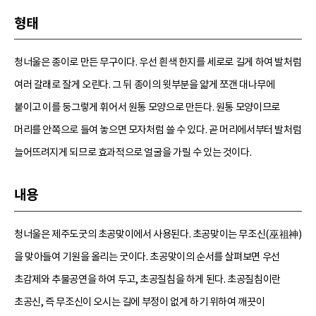
형태
청너울은 종이로 만든 무구이다. 우선 흰색 한지를 세로로 길게 하여 발처럼
여러 갈래로 잘게 오린다. 그 뒤 종이의 윗부분을 얇게 쪼갠 대나무에
붙이고 이를 둥그렇게 휘어서 원통 모양으로 만든다. 원통 모양이므로
머리를 안쪽으로 들여 놓으면 모자처럼 쓸 수 있다. 곧 머리에서부터 발처럼
늘어뜨려지게 되므로 효과적으로 얼굴을 가릴 수 있는 것이다.
내용
청너울은 제주도굿의 초공맞이에서 사용된다. 초공맞이는 무조신(巫祖神)
을 맞아들여 기원을 올리는 굿이다. 초공맞이의 순서를 살펴보면 우선
초감제와 추물공연을 하여 두고, 초공질침을 하게 된다. 초공질침이란
초공신, 즉 무조신이 오시는 길에 부정이 없게 하기 위하여 깨끗이