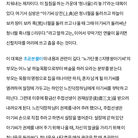
치워내는 제차이다. 이 질침을 하는 가운데 ‘청너울리 놓기’라는 대목이
있다. 여기서 심방은 “아기씨 상전(上典)은 청너월을 둘러쓰고 하늘이
보카 땅이 보카 흑(黑)너월을 둘러 쓰고 나올 때 그때 아기씨가 둘러써난
청너월 흑너월 리우다.”라고 말하고는, 이어서 무악기인 연물이 울리면
신칼치마를 머리에 쓰고 춤을 추는 것이다.
이 대목은
초공본풀이
의 내용과 관련이 깊다. ‘노가단풍 지멩왕아기씨’의
부모는 어느 날 하늘옥황으로부터 벼슬을 하러 오라는 분부를 받는다.
부모는 옥황의 명령으로 집을 떠나야만 하자, 혼자 남게 될 아기씨를
염려하여 살장에 가두고는 하인인 느진덕정하님에게 아기씨를 부탁하고
떠난다. 그런데 이후에 황금산 주접선생이 권재삼문(勸齋三文)을 받으러
내려오게 된다. 느진덕정하님이 권제를 내어 주려 했으나, 주접선생은
아기씨 손으로 직접 주라고 하면서 살장을 열어준다. 살장에 갇혀 있던
아기씨가 권제를 내어 주기 위해 나올 때, 자신의 얼굴을 가리기 위해 이
청너울을 둘러쓴다. 청너울은 사당클을 매어 큰굿을 할 때 초공맞이