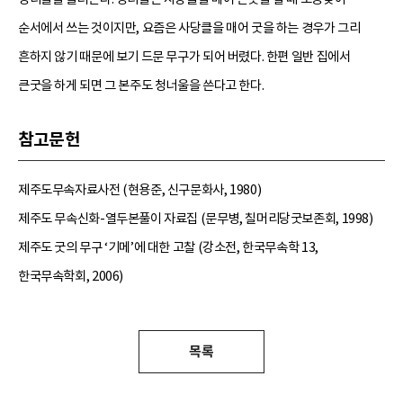
순서에서 쓰는 것이지만, 요즘은 사당클을 매어 굿을 하는 경우가 그리
흔하지 않기 때문에 보기 드문 무구가 되어 버렸다. 한편 일반 집에서
큰굿을 하게 되면 그 본주도 청너울을 쓴다고 한다.
참고문헌
제주도무속자료사전 (현용준, 신구문화사, 1980)
제주도 무속신화-열두본풀이 자료집 (문무병, 칠머리당굿보존회, 1998)
제주도 굿의 무구 ‘기메’에 대한 고찰 (강소전, 한국무속학 13,
한국무속학회, 2006)
목록