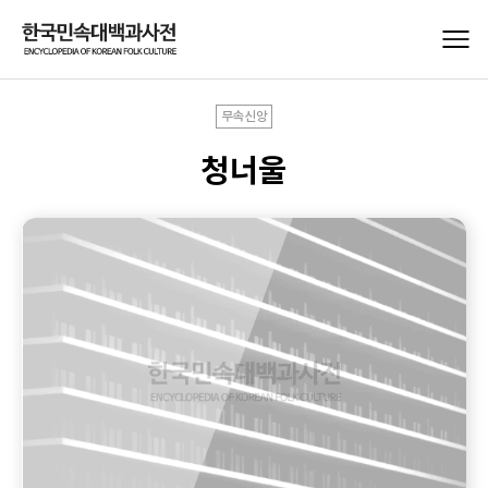
무속신앙
청너울