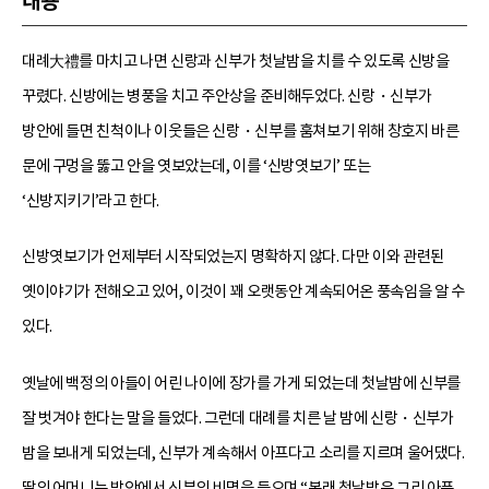
내용
대례大禮를 마치고 나면 신랑과 신부가 첫날밤을 치를 수 있도록 신방을
꾸렸다. 신방에는 병풍을 치고 주안상을 준비해두었다. 신랑・신부가
방안에 들면 친척이나 이웃들은 신랑・신부를 훔쳐보기 위해 창호지 바른
문에 구멍을 뚫고 안을 엿보았는데, 이를 ‘신방엿보기’ 또는
‘신방지키기’라고 한다.
신방엿보기가 언제부터 시작되었는지 명확하지 않다. 다만 이와 관련된
옛이야기가 전해오고 있어, 이것이 꽤 오랫동안 계속되어온 풍속임을 알 수
있다.
옛날에 백정의 아들이 어린 나이에 장가를 가게 되었는데 첫날밤에 신부를
잘 벗겨야 한다는 말을 들었다. 그런데 대례를 치른 날 밤에 신랑・신부가
밤을 보내게 되었는데, 신부가 계속해서 아프다고 소리를 지르며 울어댔다.
딸의 어머니는 방안에서 신부의 비명을 들으며 “본래 첫날밤은 그리 아픈