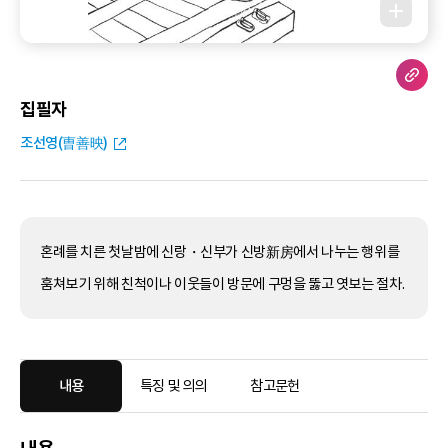
집필자
조선영(曺善映)
혼례를 치른 첫날밤에 신랑・신부가 신방新房에서 나누는 행위를
훔쳐보기 위해 친척이나 이웃들이 방문에 구멍을 뚫고 엿보는 절차.
내용
특징 및 의의
참고문헌