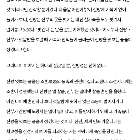
것”이라고만 짐작할 뿐이었다. 다음날 아침이 밝아 신방에 기척이 없어
들어가 보니, 신랑은 신부의 옷을 벗기는 대신 살가죽을 모두 벗겨서
걸어놓고 있었다. ‘벗긴다’는 말을 잘못 이해했던 것이다. 이로부터 신랑・
신부가 첫날밤을 보낼 때 가족과 친척들이 몰려들어 신방을 엿보는 풍습이
생겼다고 한다.
그러나 이 이야기는 하나의 설說일 뿐, 신빙성은 전혀 없다.
신방 엿보는 풍습은 조혼早婚의 풍속과 관련이 깊다고 한다. 조선시대에는
조혼이 성행했는데 신랑은 열 살쯤, 신부는 열네댓 살쯤 혼인을 올렸다.
어린 나이에 혼인하다 보니 첫날밤에 뜻하지 않은 소동이 벌어지거나
신부가 간밤에 도망치는 일이 일어났고, 이를 방지하기 위해 그 가족들이
신방을 엿보는 풍습이 생겼다는 것이다. 한편, 세계 민족 가운데에는
처녀성을 신성시하여 이를 파괴하는 자는 악귀에게 죽임을 당한다는