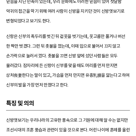
믿음을 지닌 민족이 있는데, 우리 문화에도 이러한 믿음이 있어 첫날밤
악귀의 접근을 막기 위해 여러 사람이 신방을 지키던 것이 신방엿보기로
변형되었다고 보기도 한다.
신랑은 신부의 족두리를 벗긴 뒤 겉옷을 벗기는데, 옷고름만 풀거나 버선
한 짝만 벗겼다. 그런 뒤 촛불을 껐는데, 이때 입으로 불어서 끄지 않고
손가락으로 눌러서 껐다. 촛불을 끄면 신방 앞에 섰던 사람들은 모두
물러갔다. 잠자리에 든 신랑이 신부를 맞을 때도 머리를 먼저 만지면
상처喪妻한다는 말이 있고, 가슴을 먼저 만지면 유종乳腫을 앓는다고 하여
신부의 발을 가장 먼저 만졌다고 한다.
특징 및 의의
신방엿보기는 우리나라의 고유한 풍속으로 그 기원에 대해 알 수는 없지만
조선시대의 조혼 풍습과 관련이 있을 것으로 본다. 어린 나이에 혼례를 올린