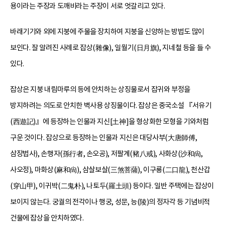
용이라는 주장과 도깨비라는 주장이 서로 엇갈리고 있다.
바래기기와 외에 지붕에 주물을 장치하여 지붕을 신앙하는 방법도 많이
보인다. 잘 알려진 사례로 잡상(雜像), 일월기(日月旗), 지네철 등을 들 수
있다.
잡상은 지붕 내림마루의 등에 안치하는 상징물로서 잡귀와 부정을
방지하려는 의도로 안치한 벽사용 상징물이다. 잡상은 중국소설 『서유기
(西遊記)』에 등장하는 인물과 지신[土神]을 형상화한 모형을 기와처럼
구운 것이다. 잡상으로 등장하는 인물과 지신은 대당사부(大唐師傅,
삼장법사), 손행자(孫行者, 손오공), 저팔계(豬八戒), 사화상(沙和尙,
사오정), 마화상(麻和尙), 삼살보살(三煞菩薩), 이구룡(二口龍), 천산갑
(穿山甲), 이귀박(二鬼朴), 나토두(羅土頭) 등이다. 일반 주택에는 잡상이
보이지 않는다. 궁궐의 전각이나 행궁, 성문, 능(陵)의 정자각 등 기념비적
건물에 잡상을 안치하였다.