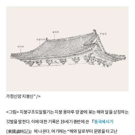
가정신앙 지붕신" />
<그림> 지붕구조도일월기는 지붕 용마루 양 끝에 꽂는 해와 달을 상징하는
깃발을 말한다. 이에 대한 기록은 19세기 중반에 쓴 『
동국세시기
(東國歲時記)』에 나온다. 여기에는 “해와 달로부터 운명을 타고난