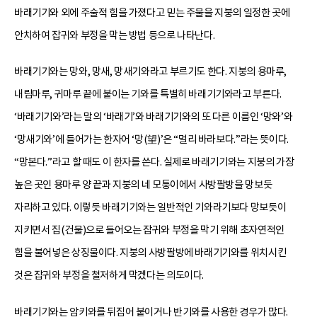
바래기기와 외에 주술적 힘을 가졌다고 믿는 주물을 지붕의 일정한 곳에
안치하여 잡귀와 부정을 막는 방법 등으로 나타난다.
바래기기와는 망와, 망새, 망새기와라고 부르기도 한다. 지붕의 용마루,
내림마루, 귀마루 끝에 붙이는 기와를 특별히 바래기기와라고 부른다.
‘바래기기와’라는 말의 ‘바래기’와 바래기기와의 또 다른 이름인 ‘망와’와
‘망새기와’에 들어가는 한자어 ‘망(望)’은 “멀리 바라보다.”라는 뜻이다.
“망본다.”라고 할 때도 이 한자를 쓴다. 실제로 바래기기와는 지붕의 가장
높은 곳인 용마루 양 끝과 지붕의 네 모퉁이에서 사방팔방을 망보듯
자리하고 있다. 이렇듯 바래기기와는 일반적인 기와라기보다 망보듯이
지키면서 집(건물)으로 들어오는 잡귀와 부정을 막기 위해 초자연적인
힘을 불어넣은 상징물이다. 지붕의 사방팔방에 바래기기와를 위치시킨
것은 잡귀와 부정을 철저하게 막겠다는 의도이다.
바래기기와는 암키와를 뒤집어 붙이거나 반기와를 사용한 경우가 많다.