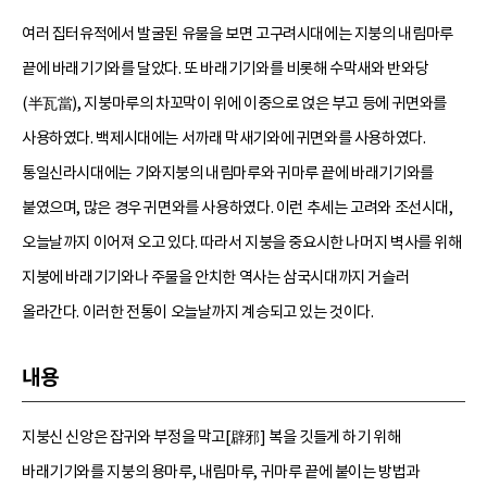
여러 집터유적에서 발굴된 유물을 보면 고구려시대에는 지붕의 내림마루
끝에 바래기기와를 달았다. 또 바래기기와를 비롯해 수막새와 반와당
(半瓦當), 지붕마루의 차꼬막이 위에 이중으로 얹은 부고 등에 귀면와를
사용하였다. 백제시대에는 서까래 막새기와에 귀면와를 사용하였다.
통일신라시대에는 기와지붕의 내림마루와 귀마루 끝에 바래기기와를
붙였으며, 많은 경우 귀면와를 사용하였다. 이런 추세는 고려와 조선시대,
오늘날까지 이어져 오고 있다. 따라서 지붕을 중요시한 나머지 벽사를 위해
지붕에 바래기기와나 주물을 안치한 역사는 삼국시대까지 거슬러
올라간다. 이러한 전통이 오늘날까지 계승되고 있는 것이다.
내용
지붕신 신앙은 잡귀와 부정을 막고[辟邪] 복을 깃들게 하기 위해
바래기기와를 지붕의 용마루, 내림마루, 귀마루 끝에 붙이는 방법과