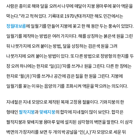
사람은 종이로 해와 달을 오려서 나무에 매달아 지붕 용마루에 꽂아 액운을
막는다.”라고 적혀 있다. 기록대로 1970년대까지만 해도 민간에서는
정월대보름
에 일월기를 만들어 지붕에 꽂고 한 해 동안 두는 풍속이 있었다.
일월기를 제작하는 방법은 여러 가지이다. 해를 상징하는 붉은색 원을 그린
뒤 나뭇가지에 오려 붙이는 방법, 달을 상징하는 검은색 원을 그려
나뭇가지에 오려 붙이는 방법이 있다. 또 다른 방법으로 정방형의 한지를 두
장 오려 하나에는 한자로 ‘일(日)’자를 쓰거나 원을 그린다. 다른 한 장에는
한자로 ‘월(月)’자를 쓰거나 공간에 검은 칠을 한 원을 그린다. 지붕에
일월기를 꽂는 이유는 음양의 기를 조화시켜 액운을 막으려는 의도이다.
지네철은 지네 모양으로 제작된 목재 고정용 철물이다. 기와지붕의 한
형태인
팔작지붕
과
맞배지붕
의 합각에 지네철이 많이 보인다. 합각은
팔작지붕과 맞배지붕 용마루 밑에 설치된 삼각형의 벽면을 말한다. 이 삼각
벽면의 가장자리를 보면 두 개의 박공널을 ‘인(人)’자 모양으로 세운 뒤