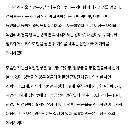
극락전과 서울의 경복궁, 남대문 용마루에는 치미형 바래기기와를 얹었다.
경북 안동시 군자리 광산 김씨 고택에는 용마루, 귀마루, 내림마루에
용면와나 용틀임 와당을 바래기기와로 사용하였다. 전남 보성군 보성읍
옥암리와 경북 영덕군 영해면 괴시리에서는 용마루, 내림마루, 귀마루에
암키와와 수키와로 탑을 쌓은 뒤 기와를 세우는 탑형 바래기기와를
안치하였다.
주술형 지붕신격인 잡상은 경복궁, 덕수궁, 창경궁 등 궁궐 건물에서 쉽게
볼 수 있다. 경복궁의 경우 임금이 머물던 근정전에 7개, 연희를 하던
경회루에 11개, 세자가 머물던 자선당에 9개, 수정전에 6개, 협길당에 5개,
자경전에 4개, 청연루에 3개의 잡상이 얹혀 있다. 덕수궁 중화전에는 10개,
창경궁 명정전에는 5개의 잡상이 있다. 덕흥대원군묘를 관리하던 흥국사의
대웅전, 만월보전, 영산전에도 잡상이 있다. 덕흥대원군은 조선 선조의
아버지이다.