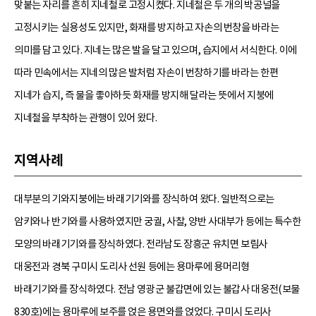
맞붙는 자리를 흔히 지네철로 고정시켰다. 지네철은 두 개의 박공널을
고정시키는 실용성도 있지만, 화재를 방지하고 자손의 번창을 바라는
의미를 담고 있다. 지네는 많은 발을 달고 있으며, 습지에서 서식한다. 이에
따라 민속에서는 지네의 많은 발처럼 자손이 번창하기를 바라는 한편
지네가 습지, 즉 물을 좋아하듯 화재를 방지해 달라는 뜻에서 지붕에
지네철을 부착하는 관행이 있어 왔다.
지역사례
대부분의 기와지붕에는 바래기기와를 장식하여 왔다. 일반적으로는
암키와나 반기와를 사용하였지만 궁궐, 사찰, 양반 사대부가 등에는 특수한
모양의 바래기기와를 장식하였다. 전라남도 장흥군 유치면 보림사
대웅전과 경북 구미시 도리사 선원 등에는 용마루에 용머리형
바래기기와를 장식하였다. 전남 영광군 불갑면에 있는 불갑사 대웅전(보물
830호)에는 용마루에 보주를 얹은 용면와를 얹었다. 구미시 도리사