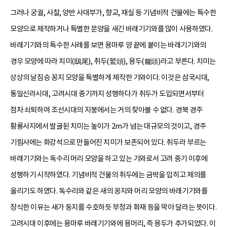
그러나 궁궐, 사찰, 양반 사대부가, 향교, 재실 등 기념비적 건물에는 특수한
모양으로 제작하거나 특별한 문양을 새긴 바래기기와를 많이 사용하였다.
바래기기와의 특수한 사례를 보면 용마루 양 끝에 붙이는 바래기기와의
경우 모양에 따라 치미(鴟尾), 취두(鷲頭), 용두(龍頭)라고 부른다. 치미는
상상의 날짐승 꽁지 모양을 특별하게 제작한 기와이다. 이것은 삼국시대,
통일신라시대, 고려시대 중기까지 성행하다가 취두가 도입되면서부터
점차 쇠퇴하여 조선시대의 지붕에서는 거의 찾아볼 수 없다. 경북 경주
황룡사지에서 발굴된 치미는 높이가 2m가 넘는 대규모의 것이고, 경주
기림사에는 화강석으로 만들어진 치미가 보존되어 있다. 취두라 부르는
바래기기와는 독수리 머리 모양을 하고 있는 기와로서 고려 중기 이후에
성행하기 시작하였다. 기념비적 건물의 취두에는 금박을 입히고 제의를
올리기도 하였다. 독수리와 같은 새의 꽁지와 머리 모양의 바래기기와를
장식한 이유는 새가 둥지를 수호하듯 부정과 화재 등을 막아 달라는 뜻이다.
고려시대 이후에는 용마루 바래기기와에 용머리, 즉 용두가 추가되었다. 이