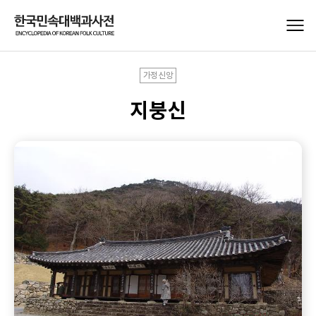
가정신앙
지붕신