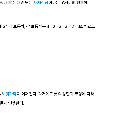
청배 후 뜬대왕 또는
사재삼성
이라는 굿거리의 전후에
 6개의 보통박, 각 보통박은 3ㆍ2ㆍ3ㆍ3ㆍ2ㆍ3소박으로
디
노랫가락
이 이어진다. 과거에도 굿의 상황과 무당에 따라
물게 연행된다.