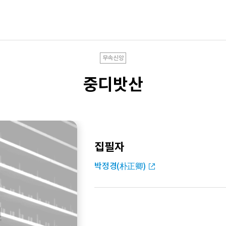
무속신앙
중디밧산
집필자
박정경(朴正卿)