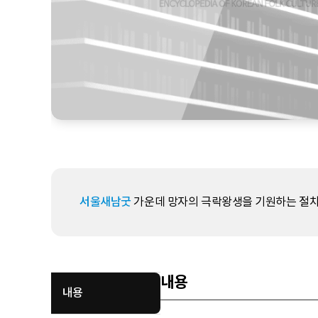
서울새남굿
가운데 망자의 극락왕생을 기원하는 절차
내용
내용