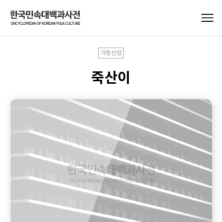
가정신앙
죽산이