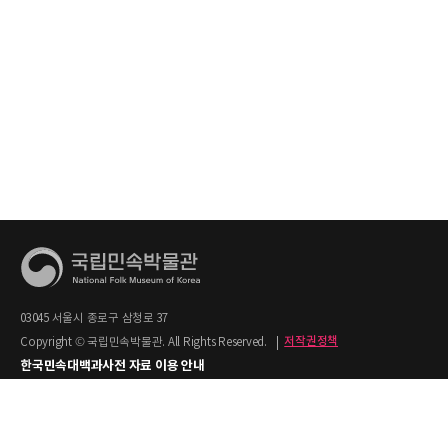
03045 서울시 종로구 삼청로 37
Copyright © 국립민속박물관. All Rights Reserved.
|
저작권정책
한국민속대백과사전 자료 이용 안내
1. 한국민속대백과사전의 텍스트는 공공누리 제2유형(출처명시+상업적 이용금지)을
적용합니다.