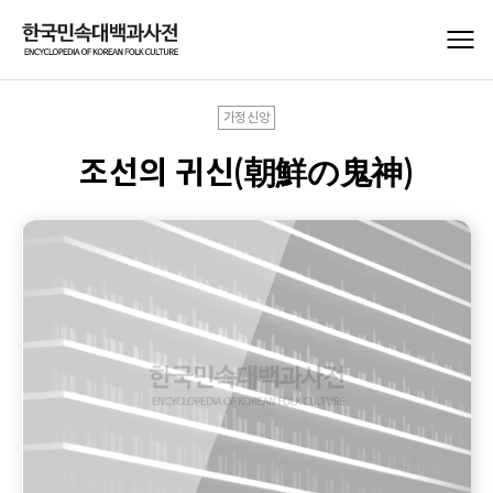
가정신앙
조선의 귀신(朝鮮の鬼神)