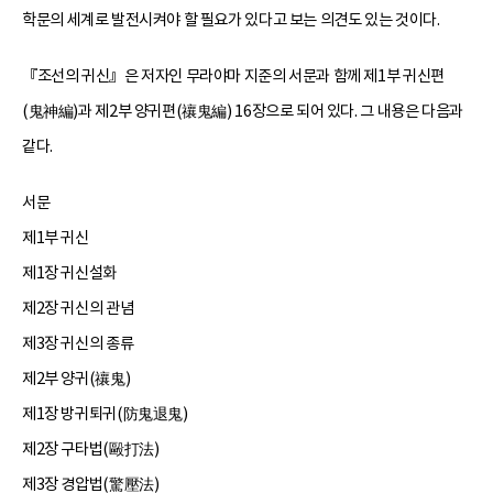
학문의 세계로 발전시켜야 할 필요가 있다고 보는 의견도 있는 것이다.
『조선의 귀신』은 저자인 무라야마 지준의 서문과 함께 제1부 귀신편
(鬼神編)과 제2부 양귀편(禳鬼編) 16장으로 되어 있다. 그 내용은 다음과
같다.
서문
제1부 귀신
제1장 귀신설화
제2장 귀신의 관념
제3장 귀신의 종류
제2부 양귀(禳鬼)
제1장 방귀퇴귀(防鬼退鬼)
제2장 구타법(毆打法)
제3장 경압법(驚壓法)