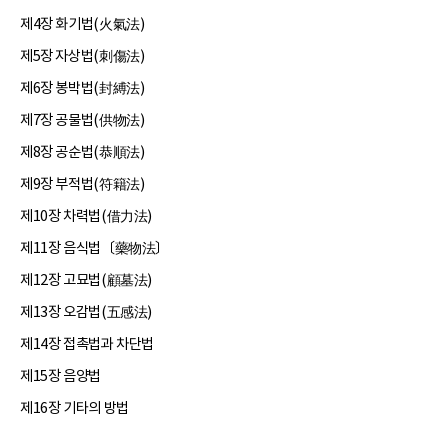
제4장 화기법(火氣法)
제5장 자상법(刺傷法)
제6장 봉박법(封縛法)
제7장 공물법(供物法)
제8장 공순법(恭順法)
제9장 부적법(符籍法)
제10장 차력법(借力法)
제11장 음식법〔藥物法〕
제12장 고묘법(顧墓法)
제13장 오감법(五感法)
제14장 접촉법과 차단법
제15장 음양법
제16장 기타의 방법