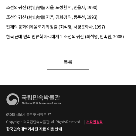
조선의 귀신 (村山智順 지음, 노성환 역, 민음사, 1990)
조선의 귀신 (村山智順 지음, 김희경 역, 동문선, 1993)
일제의 동화이데올로기의 창출 (최석영, 서경문화사, 1997)
한국 근대 민속 인류학 자료대계 1-조선의 귀신 (최석영, 민속원, 2008)
목록
03045 서울시 종로구 삼청로 37
Copyright © 국립민속박물관. All Rights Reserved.
|
저작권정책
한국민속대백과사전 자료 이용 안내