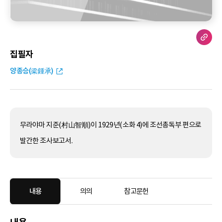
집필자
양종승(梁鍾承)
무라야마 지준(村山智順)이 1929년(소화 4)에 조선총독부 편으로
발간한 조사보고서.
내용
의의
참고문헌