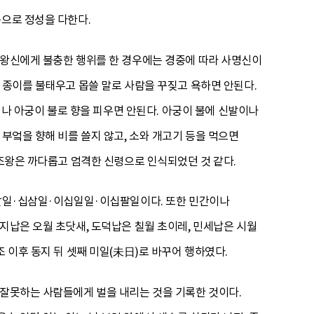
음으로 정성을 다한다.
조왕신에게 불충한 행위를 한 경우에는 경중에 따라 사명신이
 종이를 불태우고 몹쓸 말로 사람을 꾸짖고 욕하면 안된다.
하거나 아궁이 불로 향을 피우면 안된다. 아궁이 불에 신발이나
부엌을 향해 비를 쓸지 않고, 소와 개고기 등을 먹으면
 조왕은 까다롭고 엄격한 신령으로 인식되었던 것 같다.
초팔일·십삼일·이십일일·이십팔일이다. 또한 민간이나
지납은 오월 초닷새, 도덕납은 칠월 초이레, 민세납은 시월
 이후 동지 뒤 셋째 미일(未日)로 바꾸어 행하였다.
 잘못하는 사람들에게 벌을 내리는 것을 기록한 것이다.