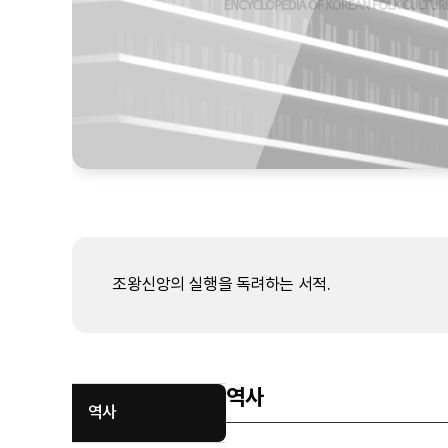
조왕신앙의 실행을 독려하는 서적.
역사
역사