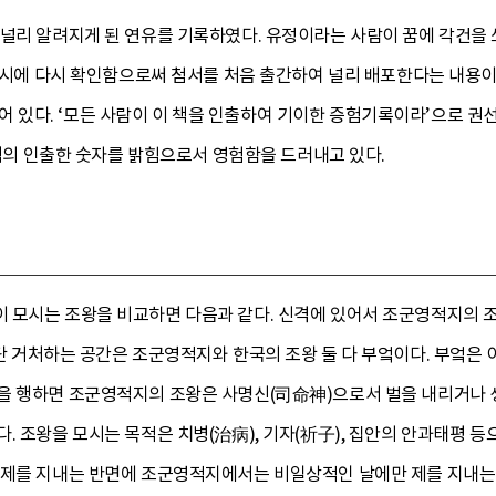
널리 알려지게 된 연유를 기록하였다. 유정이라는 사람이 꿈에 각건을 
 생시에 다시 확인함으로써 첨서를 처음 출간하여 널리 배포한다는 내용이다
로 되어 있다. ‘모든 사람이 이 책을 인출하여 기이한 증험기록이라’으로 
. 책의 인출한 숫자를 밝힘으로서 영험함을 드러내고 있다.
 모시는 조왕을 비교하면 다음과 같다. 신격에 있어서 조군영적지의 조
. 단 거처하는 공간은 조군영적지와 한국의 조왕 둘 다 부엌이다. 부엌은
을 행하면 조군영적지의 조왕은 사명신(司命神)으로서 벌을 내리거나 생
. 조왕을 모시는 목적은 치병(治病), 기자(祈子), 집안의 안과태평 등
 제를 지내는 반면에 조군영적지에서는 비일상적인 날에만 제를 지내는 