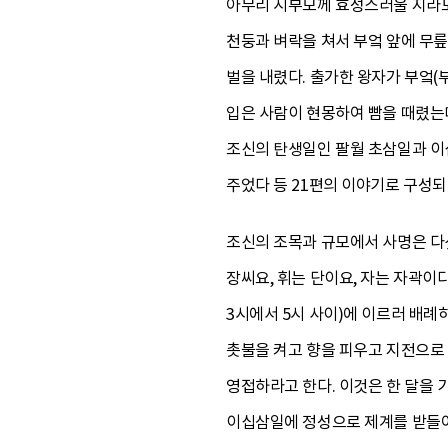
아무리 시부모께 효성스러울 지라도 
천둥과 벼락을 쳐서 부엌 앞에 무릎
벌을 내렸다. 출가한 왕자가 부엌(
입은 사람이 현몽하여 빰을 때렸는데
조신의 탄생일인 팔월 초삼일과 이
주었다 등 21편의 이야기로 구성되
조신의 조목과 규모에서 사명은 다섯
장씨요, 휘는 단이요, 자는 자곽이
3시에서 5시 사이)에 이르러 배
촛불을 켜고 향을 피우고 지전으로
영접하라고 한다. 이것은 한 달을 
이십삼일에 정성으로 제계를 받들어 