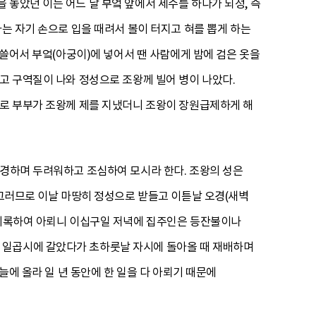
놓았던 이는 어느 날 부엌 앞에서 세수를 하다가 뇌정, 즉
자는 자기 손으로 입을 때려서 볼이 터지고 혀를 뽑게 하는
 쓸어서 부엌(아궁이)에 넣어서 땐 사람에게 밤에 검은 옷을
고 구역질이 나와 정성으로 조왕께 빌어 병이 나았다.
수로 부부가 조왕께 제를 지냈더니 조왕이 장원급제하게 해
공경하며 두려워하고 조심하여 모시라 한다. 조왕의 성은
 그러므로 이날 마땅히 정성으로 받들고 이튿날 오경(새벽
을 기록하여 아뢰니 이십구일 저녁에 집주인은 등잔불이나
 일곱시에 갈았다가 초하룻날 자시에 돌아올 때 재배하며
늘에 올라 일 년 동안에 한 일을 다 아뢰기 때문에