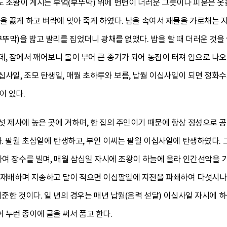
조왕이 계시는 부엌(부뚜막) 위에 번번이 더러운 그릇이나 피묻은 옷을 
을 끓게 하고 벼락에 맞아 죽게 하였다. 남을 속여서 재물을 가로채는 
부뚜막)을 밟고 발리를 집었더니 광채를 없앴다. 밥을 할 때 더러운 것을
, 잠에서 깨어보니 볼이 부어 큰 종기가 되어 농집이 터져 입으로 나오
십사일, 조모 탄생일, 매월 초하루와 보름, 납월 이십사일이 되면 정화
어 있다.
 제사에 높은 곳에 거하며, 한 집의 주인이기 때문에 항상 정성으로 
다. 팔월 초삼일에 탄생하고, 부인 이씨는 팔월 이십사일에 탄생하였다.
례하여 장수를 빌며, 매월 삼십일 자시에 조왕이 하늘에 올라 인간선악
 재배하며 지송하고 달이 적으면 이십팔일에 지전을 파쇄하여 다섯시나
기준한 것이다. 일 년의 경우는 매년 납월(음력 섣달) 이십사일 자시에 하
누런 종이에 글을 써서 품고 한다.