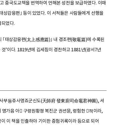
고 중국도교책을 번역하여 언해본 성전을 보급하였다. 이때
상감응편｣ 등이 있었다. 이 서적들은 사람들에게 선행을
급되었다.
의 ｢태상감응편(太上感應篇)｣ 내 경조편(敬竈篇)에 수록된
 것’이다. 1819년에 김세침이 경찬하고 1881년(광서7년
, 뎐사부둉쥬사명죠군신도(天師府 發東廚司命竈君神圖), 셔
억의 명가음 아 구령원황졍 복진군 권션뮨, 령험한 젹이라,
 람이 이 책을 인츌하야 기이한 증험귀록이라 등으로 되어