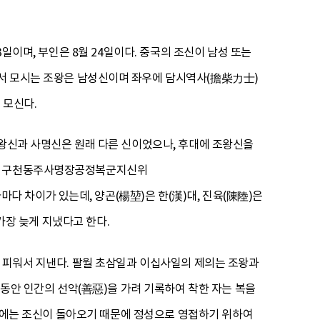
3일이며, 부인은 8월 24일이다. 중국의 조신이 남성 또는
에서 모시는 조왕은 남성신이며 좌우에 담시역사(擔柴力士)
 모신다.
조왕신과 사명신은 원래 다른 신이었으나, 후대에 조왕신을
), 구천동주사명장공정복군지신위
 차이가 있는데, 양곤(楊堃)은 한(漢)대, 진육(陳陸)은
 가장 늦게 지냈다고 한다.
을 피워서 지낸다. 팔월 초삼일과 이십사일의 제의는 조왕과
 동안 인간의 선악(善惡)을 가려 기록하여 착한 자는 복을
31일에는 조신이 돌아오기 때문에 정성으로 영접하기 위하여