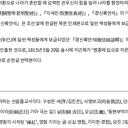
환으로 나라가 혼란할 때 강력한 관우신의 힘을 빌려 나라를 평정하려
(關聖帝君明聖經)』, 『각세진경(覺世眞經)』, 『경신록언석』의 ｢태
경신록언석』은 조선 말에 한글판 목판 인쇄본으로 일반 백성들에게 보
 신사(辛巳)에 일반 백성들에게 보급되었던 『경신록언석(敬信錄諺釋)』
출한 것으로, 1815년 5월 20일 술시에 이곤화가 ‘병중에 입으로 지은
으로 순한글 번역본이다.
하는 선음즐교서이다. 구성은 셔(序/김진은), 사명보고(司命寶誥)
 날이라(刮鍋忌日) 가마 극는 길 날(刮鍋 吉日), 오납(五臘), ‘동편부
첨이 시작된 ‘緣起’, 영첨 기리는 글-오십 영첨, 기이한 경험), 모든