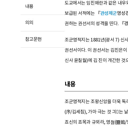
도교에서는 임진왜란과 같은 내우외
내용
보급된 서적에는 『
관성제군
명성경
의의
권하는 권선서의 성격을 띤다. 『
참고문헌
조군영적지는 1881년(광서 7)
권선서이다. 이 권선서는 김진은이 인
신사 윤칠월)에 김 진이 개간한 것
내용
조군영적지는 조왕신앙을 더욱 독려
(序/김셰침), 가마 극는 것 긔는
죠신의 죠목과 규뫼라, 영쳠(靈籤/영