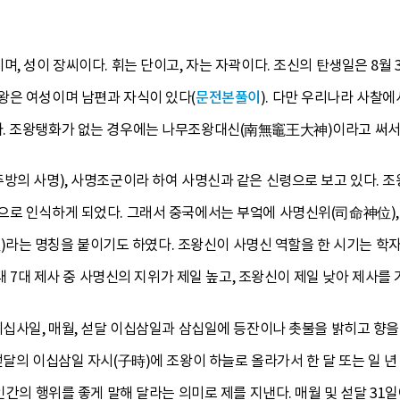
, 성이 장씨이다. 휘는 단이고, 자는 자곽이다. 조신의 탄생일은 8월 
왕은 여성이며 남편과 자식이 있다(
문전본풀이
). 다만 우리나라 사찰
. 조왕탱화가 없는 경우에는 나무조왕대신(南無竈王大神)이라고 써서
방의 사명), 사명조군이라 하여 사명신과 같은 신령으로 보고 있다. 
신으로 인식하게 되었다. 그래서 중국에서는 부엌에 사명신위(司命神位
 명칭을 붙이기도 하였다. 조왕신이 사명신 역할을 한 시기는 학자마다
)대 7대 제사 중 사명신의 지위가 제일 높고, 조왕신이 제일 낮아 제사를
이십사일, 매월, 섣달 이십삼일과 삼십일에 등잔이나 촛불을 밝히고 향
섣달의 이십삼일 자시(子時)에 조왕이 하늘로 올라가서 한 달 또는 일 년
 인간의 행위를 좋게 말해 달라는 의미로 제를 지낸다. 매월 및 섣달 