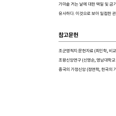
가마솥 거는 날에 대한 택일 및 금
유사하다. 이것으로 보아 밀접한 관
참고문헌
조군영적지:문헌자료 (최인학, 비교민
조왕신앙연구 (신영순, 영남대학교 
중국의 가정신앙 (정연학, 한국의 가정