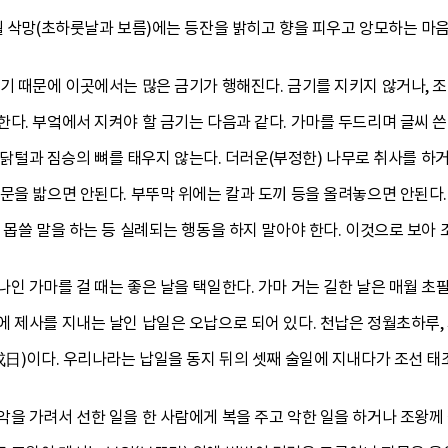
월 삭망(초하룻날과 보름)에는 등잔을 밝히고 향을 피우고 앙모하는 마
렇기 때문에 이곳에서는 많은 금기가 행해진다. 금기를 지키지 않거나, 
다. 부엌에서 지켜야 할 금기는 다음과 같다. 가마를 두드리며 글씨 쓴
다. 닭털과 짐승의 뼈를 태우지 않는다. 더러운(부정한) 나무로 취사를 
문을 밟으면 안된다. 부뚜막 위에는 칼과 도끼 등을 올려놓으면 안된다. 
 몹쓸 말을 하는 등 실례되는 행동을 하지 말아야 한다. 이것으로 보아
나인 가마를 걸 때는 좋은 날을 택일한다. 가마 거는 길한 날은 매월 
 제사를 지내는 날인 납일은 오납으로 되어 있다. 천납은 정월초하루, 
戌日)이다. 우리나라는 납일을 동지 뒤의 셋째 술일에 지내다가 조선 태조
을 가려서 선한 일을 한 사람에게 복을 주고 악한 일을 하거나 조왕께