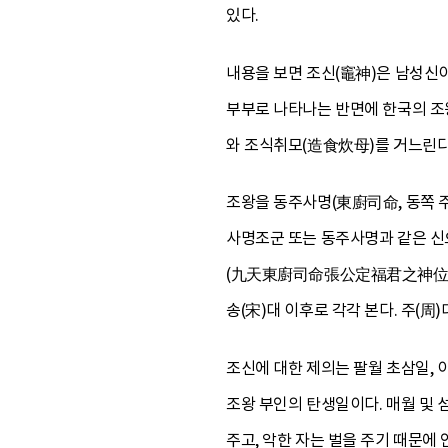
있다.
내용을 보면 조신(竈神)은 남성신이며
부부로 나타나는 반면에 한국의 조
와 조식취모(造食炊母)를 거느린다
조왕을 동주사명(東廚司命, 동쪽 주
사명조군 또는 동주사명과 같은 
(九天東廚司命張公定福君之神位)라는
송(宋)대 이후로 각각 본다. 주(周
조신에 대한 제의는 팔월 초삼일, 
조왕 부인의 탄생일이다. 매월 및 
주고, 악한 자는 벌을 주기 때문에