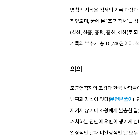
영첨의 시작은 첨서의 기록 과정과 
적었으며, 꿈에 본 ‘조군 첨서’를
(샹샹, 샹즁, 즁평, 즁하, 하하)
기록의 부수가 총 10,740권이다
의의
조군영적지의 조왕과 한국 사람들이
남편과 자식이 있다(
문전본풀이
)
지키지 않거나 조왕에게 불충한 일
거처하는 집안에 우환이 생기게 한다
일상적인 날과 비일상적인 날 모두