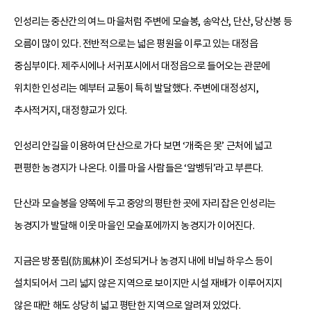
인성리는 중산간의 여느 마을처럼 주변에 모슬봉, 송악산, 단산, 당산봉 등
오름이 많이 있다. 전반적으로는 넓은 평원을 이루고 있는 대정읍
중심부이다. 제주시에나 서귀포시에서 대정읍으로 들어오는 관문에
위치한 인성리는 예부터 교통이 특히 발달했다. 주변에 대정성지,
추사적거지, 대정향교가 있다.
인성리 안길을 이용하여 단산으로 가다 보면 ‘개죽은 못’ 근처에 넓고
편평한 농경지가 나온다. 이를 마을 사람들은 ‘알벵뒤’라고 부른다.
단산과 모슬봉을 양쪽에 두고 중앙의 평탄한 곳에 자리 잡은 인성리는
농경지가 발달해 이웃 마을인 모슬포에까지 농경지가 이어진다.
지금은 방풍림(防風林)이 조성되거나 농경지 내에 비닐 하우스 등이
설치되어서 그리 넓지 않은 지역으로 보이지만 시설 재배가 이루어지지
않은 때만 해도 상당히 넓고 평탄한 지역으로 알려져 있었다.