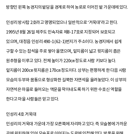
방향인 왼쪽 농경지의 밭담을 경계로 하여 농로로 이어진 밭 가운데에 있다.
인성리 방사탑 2호라고 명명되었으나 일반적으로 ‘거욱대’라고 한다.
1995년 8월 26일 제주도 민속자료 제8-17호로 지정되어 보호되고
있으며, 대정읍 인성리 490-1(62-1)번지가 주소이다. 농경지에서 쉽게
구할 수 있는 잡석을 주로 쌓아 올였으며, 밑지름이 넓고 윗지름이 좁은
원추형을 이루고 있다. 전체 높이가 220㎝ 정도로 사람 키보다 높다.
밑지름이 200㎝ 윗지름은 170㎝ 정도이다. 상부는 편평하게 한 다음 사람
모습의 두부와 몸통으로 형상화한 길쭉한 자연석을 올려놓았다. 이 상부의
자연석은 마을로 들어오는 액운을 막아내도록 하기 위한 수호신 역할을
한다고 마을 사람들은 믿고 있다.
인성리 4호 거욱대
인성리의 거욱대 가운데 가장 오른쪽에 자리하고 있다. 즉 모슬봉에 가까운
곳에 위치하며 있어 모슬포로 이어지는 도로에 인접해 있다. 방풍을 위해