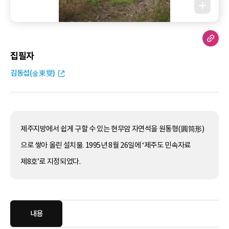
집필자
김동섭(金東燮)
제주지방에서 쉽게 구할 수 있는 현무암 자연석을 원통형(圓筒形)
으로 쌓아 올린 설치물. 1995년 8월 26일에 ‘제주도 민속자료
제8호’로 지정되었다.
내용