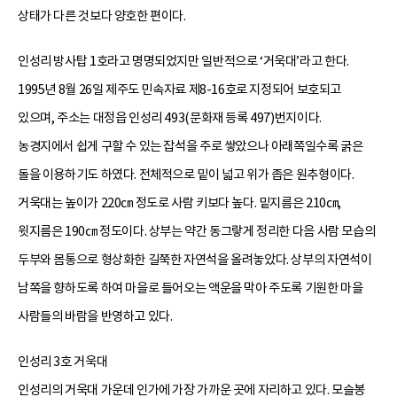
상태가 다른 것보다 양호한 편이다.
인성리 방사탑 1호라고 명명되었지만 일반적으로 ‘거욱대’라고 한다.
1995년 8월 26일 제주도 민속자료 제8-16호로 지정되어 보호되고
있으며, 주소는 대정읍 인성리 493(문화재 등록 497)번지이다.
농경지에서 쉽게 구할 수 있는 잡석을 주로 쌓았으나 아래쪽일수록 굵은
돌을 이용하기도 하였다. 전체적으로 밑이 넓고 위가 좁은 원추형이다.
거욱대는 높이가 220㎝ 정도로 사람 키보다 높다. 밑지름은 210㎝,
윗지름은 190㎝ 정도이다. 상부는 약간 동그랗게 정리한 다음 사람 모습의
두부와 몸통으로 형상화한 길쭉한 자연석을 올려놓았다. 상부의 자연석이
남쪽을 향하도록 하여 마을로 들어오는 액운을 막아 주도록 기원한 마을
사람들의 바람을 반영하고 있다.
인성리 3호 거욱대
인성리의 거욱대 가운데 인가에 가장 가까운 곳에 자리하고 있다. 모슬봉