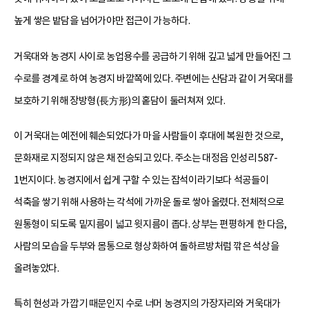
높게 쌓은 밭담을 넘어가야만 접근이 가능하다.
거욱대와 농경지 사이로 농업용수를 공급하기 위해 깊고 넓게 만들어진 그
수로를 경계로 하여 농경지 바깥쪽에 있다. 주변에는 산담과 같이 거욱대를
보호하기 위해 장방형(長方形)의 홑담이 둘러쳐져 있다.
이 거욱대는 예전에 훼손되었다가 마을 사람들이 후대에 복원한 것으로,
문화재로 지정되지 않은 채 전승되고 있다. 주소는 대정읍 인성리 587-
1번지이다. 농경지에서 쉽게 구할 수 있는 잡석이라기보다 석공들이
석축을 쌓기 위해 사용하는 각석에 가까운 돌로 쌓아 올렸다. 전체적으로
원통형이 되도록 밑지름이 넓고 윗지름이 좁다. 상부는 편평하게 한 다음,
사람의 모습을 두부와 몸통으로 형상화하여 돌하르방처럼 깎은 석상을
올려놓았다.
특히 현성과 가깝기 때문인지 수로 너머 농경지의 가장자리와 거욱대가