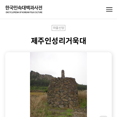
마을신앙
제주인성리거욱대