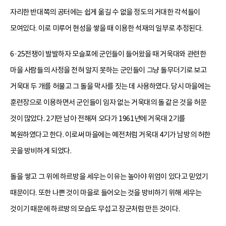
자리한 반대쪽의 공터에는 쉽게 옮길 수 없을 정도의 거대한 각석들이
모여있다. 이로 미루어 현성을 쌓을 때 이용한 석재의 일부로 추정된다.
6·25전쟁이 발발하자 모슬포에 군인들이 들어왔을 때 거욱대와 관련한
마을 사람들의 사정을 전혀 알지 못하는 군인들이 그냥 돌무더기로 보고
거욱대 두 개를 허물고 그 돌을 막사를 짓는 데 사용하였다. 당시 마을에는
훈련장으로 이용하면서 군인들이 임자 없는 거욱대의 돌 같은 것을 허문
것이 많았다. 2기만 남아 전해져 오다가 1961년에 거욱대 2기를
복원하였다고 한다. 이로써 마을에는 예전처럼 거욱대 4기가 남방의 허한
곳을 방비하게 되었다.
돌을 쌓고 그 위에 하르방을 세우는 이유는 높아야 위엄이 있다고 믿었기
때문이다. 또한 나쁜 것이 마을로 들어오는 것을 방비하기 위해 세우는
것이기 때문에 하르방의 모습도 무섭고 장군처럼 만든 것이다.