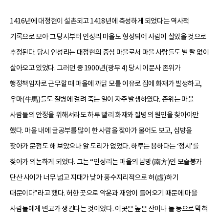
1416년에 대정현이 설촌되고 1418년에 축성하게 되었다는 역사적
기록으로 보아 그 당시부터 인성리 마을도 형성되어 사람이 살았을 것으로
추정된다. 당시 인성리는 대정현의 중심 마을로서 마을 사람들도 별 탈 없이
살아오고 있었다. 그러던 중 1900년(광무 4) 당시 이문사 존위가
행정책임자로 근무할 때 마을에 까닭 모를 이유로 집에 화재가 발생하고,
우마(牛馬)들도 질병에 걸려 죽는 일이 자주 발생하였다. 존위는 마을
사람들의 안정을 위해서라도 하루 빨리 화재와 질병의 원인을 찾아야만
했다. 마을 내에 글공부를 많이 한 사람을 찾아가 물어도 보고, 심방을
찾아가 문점도 해 보았으나 알 도리가 없었다. 하루는 용하다는 ‘정시’를
찾아가 의논하게 되었다. 그는 “인성리는 마을의 남방(南方)인 모슬봉과
단산 사이가 너무 넓고 지대가 낮아 풍수지리적으로 허(虛)하기
때문이다”라고 했다. 허한 곳으로 악운과 재앙이 들어오기 때문에 마을
사람들에게 변고가 생긴다는 것이었다. 이곳은 높은 산이나 돌 등으로 막혀