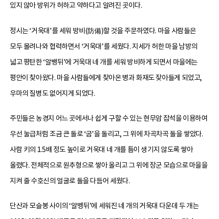
있지 않아 방위가 허하고 약하다고 알려진 곳이다.
정시는 ‘거욱대’를 세워 방비(防備)할 것을 주문하였다. 마을 사람들은
모두 몰려나와 협력하면서 ‘거욱대’를 세웠다. 지세가 허한 마을 남방의
넓고 평탄한 ‘알뱅뒤’에 거욱대 네 개를 세워 방비하게 되면서 마을에는
평안이 찾아왔다. 마을 사람들에게 찾아온 병과 화재도 잦아들게 되었고,
우마의 질병도 없어지게 되었다.
주민들은 농경지 어느 곳에서나 쉽게 구할 수 있는 현무암 잡석을 이용하여
우선 눌급처럼 조금 큰 돌로 ‘굽’을 돌리고, 그 위에 차곡차곡 돌을 쌓았다.
사람 키의 1.5배 정도 높이로 거욱대 네 개를 틈이 생기지 않도록 쌓아
올렸다. 전체적으로 원추형으로 쌓아 올리고 그 위에 장군 모습으로 마을을
지켜 줄 수호신의 얼굴로 돌을 다듬어 세웠다.
단산과 모슬봉 사이의 ‘알벵뒤’에 세워진 네 개의 거욱대 다운데 두 개는