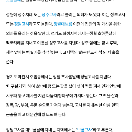
정월에 성주차례 또는
성주고사
라고 불리는 의례가 또 있다. 이는 정초고사
또는
정월고사
라고도 불린다.
정월대보름
이전에 집안의 각 가신을 위한
의례를 올리는 것을 말한다. 경기도 화성지역에서는 정월 초하룻날에
떡국차례를 지내고 이튿날 성주고사를 지낸다. 성주 앞에는 팥 시루떡,
제석 앞에는 백설기를 각각 놓는다. 고사떡의 쌀은 반드시 석 되 서 홉을
쓴다.
경기도 과천시 주암동에서는 정월 초사흗날에 정월고사를 지낸다.
‘마구설기’라 하여 호박에 콩 또는 팥을 삶아 섞어 떡을 쪄서 먼저 안방에
시루째 놓고 제사를 지낸 다음 대청마루에 가져다 놓는다. 그 떡을 잘라
장독, 광, 부엌, 우물 순으로 가져다 놓는다. 고사를 지내는 날 아침 일찍
금줄을 치고 대문간에 황토도 펴 둔다.
정월고사를 대보름날에 지내는 지역에서는 ‘
보름고사
’라고 부른다.