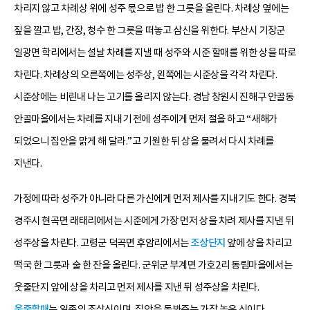
차리지 않고 차례상 위에 성주 몫으로 밥 한 그릇을 올린다. 차례상 옆에는
짚을 깔고 밥, 간장, 청수 한 그릇을 떠놓고 삼신을 위한다. 부산시 기장군
일광면 학리에서는 설날 차례를 지낼 때 성주와 시준 할매를 위한 상을 따로
차린다. 차례상의 오른쪽에는 성주상, 왼쪽에는 시준상을 각각 차린다.
시준상에는 비린내 나는 고기를 올리지 않는다. 경남 창원시 진해구 안골동
안골마을에서는 차례를 지내기 전에 성주에게 먼저 절을 하고 “새해가
되었으니 집안을 맑게 해 달라.”고 기원한 뒤 상을 물려서 다시 차례를
지낸다.
가정에 따라 성주가 아니라 다른 가신에게 먼저 제사를 지내기도 한다. 경북
경주시 현곡면 래태리에서는 시준에게 가장 먼저 상을 차려 제사를 지낸 뒤
성주상을 차린다. 고령군 덕곡면 후암리에서는
조상단지
앞에 상을 차리고
떡국 한 그릇과 술 한 잔을 올린다. 군위군 부계면 가호2리 동림마을에서는
웃줄단지 앞에 상을 차리고 먼저 제사를 지낸 뒤 성주상을 차린다.
웃줄할매
는 일종의 조상신이며, 집안을 돌봐주는 가장 높은 신이다.