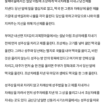
돛배마을에서는 설날 아침에 조상에게 떡국차례를 지내고 당산제를
지낸다. 당산 앞에 짚을 열십자로 깔고, 떡국 한 그릇과 차례상에 올린 제물
가운데 삼색실과와 나물을 각각 올린다. 당산을 위하고 마당으로 나와 터를
지켜주는 지신을 위해 지신제를 올린다.
부여군 내산면 지티2리 괴목정마을에서는 설날 아침 조상차례를 지내기
전에 먼저 성주상을 차리고 제를 올린다. 조상께는 고기를 넣어 끓인 떡국을
올린다. 그러나 성주와 당산에는 멸치로 국물을 내어 떡국을 끓이고, 비린
것은 올리지 않는다. 성주는 방 안의 윗목에 있다고 여기어 방 안에 상을
차리고, 대주가 먼저 술 한 잔을 올리면 주부가 장독대로 가서 당산 앞에
떡국을 올린다. 조상차례를 지낸 뒤 마당과 샘에도 떡국을 한 그릇 올린다.
성주상을 따로 차리지 않고 차례상에 성주밥을 놓고 제를 지내거나
차례상을 차려서 먼저 성주차례를 지낸 뒤 그 상을 물리고 나서 조상차례를
지내는 곳도 있다. 금산군 남일면 신동리 사기소마을에서는 성주상을 따로