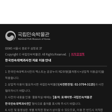
03045 서울시 종로구 삼청로 37
Copyright © 국립민속박물관. All Rights Reserved.
|
저작권정책
한국민속대백과사전 자료 이용 안내
1. 한국민속대백과사전의 텍스트는 공공누리 제2유형(출처명시+상업적 이용금지)을
적용합니다.
(사전편찬팀: 02-3704-3225)
2. 상업적 이용이 필요하시면 국립민속박물관
과 사전
협의하시기 바랍니다.
[출처: 표제어명–국립민속박물관
3. 사전의 내용을 인용·활용하실 때에는 '
한국민속대백과사전]
' 형식으로 출처를 표시해 주시기 바랍니다.
4. 사진 및 동영상은 개별 저작권 정보가 상이할 수 있으므로, 이용 전 반드시 저작권