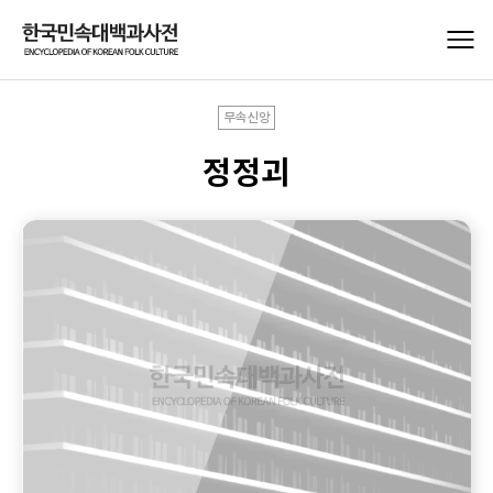
무속신앙
정정괴