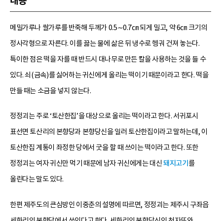
내용
메밀가루나 쌀가루를 반죽해 두께가 0.5∼0.7㎝ 되게 밀고, 약 6㎝ 크기의
정사각형으로 자른다. 이를 끓는 물에 삶은 뒤 냉수로 헹궈 건져 놓는다.
특이한 점은 떡을 자를 때 반드시 대나무로 만든 칼을 사용하는 것을 들 수
있다. 쇠(금속)를 싫어하는 귀신에게 올리는 떡이기 때문이라고 한다. 떡을
만들 때는 소금을 넣지 않는다.
정정괴는 주로 ‘토산한집’을 대상으로 올리는 떡이라고 한다. 서귀포시
표선면 토산리의 본향당과 본향당신을 일러 토산한집이라고 말하는데, 이
토산한집 계통이 좌정한 당에서 굿을 할 때 쓰이는 떡이라고 한다. 또한
정정괴는 여자 귀신만 먹기 때문에 남자 귀신에게는 대신
돼지고기
를
올린다는 말도 있다.
한편 제주도의 큰심방인 이중춘의 설명에 따르면, 정정괴는 제주시 구좌읍
세화리의 본향당에서 쓰인다고 한다. 세화리의 본향당신인 천자또와