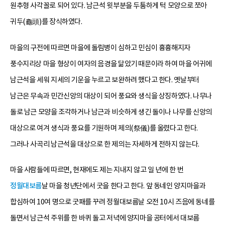
원추형 사각꼴로 되어 있다. 남근석 윗부분을 두툼하게 턱 모양으로 쪼아
귀두(龜頭)를 장식하였다.
마을의 구전에 따르면 마을에 돌림병이 심하고 민심이 흉흉해지자
풍수지리상 마을 형상이 여자의 음경을 닮았기 때문이라 하여 마을 어귀에
남근석을 세워 지세의 기운을 누르고 보완하려 했다고 한다. 옛날부터
남근은 무속과 민간신앙의 대상이 되어 풍요와 생식을 상징하였다. 나무나
돌로 남근 모양을 조각하거나 남근과 비슷하게 생긴 돌이나 나무를 신앙의
대상으로 여겨 생식과 풍요를 기원하며 제의(祭儀)를 올렸다고 한다.
그러나 사곡리 남근석을 대상으로 한 제의는 자세하게 전하지 않는다.
마을 사람들에 따르면, 현재에도 제는 지내지 않고 일 년에 한 번
정월대보름
날 마을 청년단에서 굿을 한다고 한다. 앞 동네인 양지마을과
합심하여 10여 명으로 굿패를 꾸려 정월대보름날 오전 10시 즈음에 동네를
돌면서 남근석 주위를 한 바퀴 돌고 저녁에 양지마을 공터에서 대보름