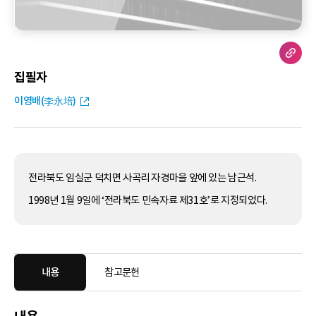
집필자
이영배(李永培)
전라북도 임실군 덕치면 사곡리 자경마을 앞에 있는 남근석.
1998년 1월 9일에 ‘전라북도 민속자료 제31호’로 지정되었다.
내용
참고문헌