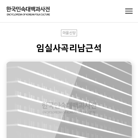
마을신앙
임실사곡리남근석