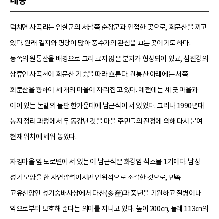
내용
덕치면 사곡리는 임실군의 서남쪽 순창군과 인접한 곳으로, 회문산을 끼고
있다. 원래 길지와 명당이 많아 풍수가의 관심을 끄는 곳이기도 하다.
동쪽의 원통산을 배경으로 그리 크지 않은 분지가 형성되어 있고, 섬진강의
상류인 사곡천이 회문산 기슭을 따라 흐른다. 원통산 아래에는 서쪽
회문산을 향하여 세 개의 마을이 자리 잡고 있다. 예전에는 세 곳 마을과
이어 있는 논밭의 들판 한가운데에 남근석이 서 있었다. 그러나 1990년대
농지 정리 과정에서 두 동강난 것을 마을 주민들의 진정에 의해 다시 붙여
현재 위치에 세워 놓았다.
자경마을 앞 도로변에 서 있는 이 남근석은 화강암 석조물 1기이다. 남성
성기 모양을 한 자연암석이지만 인위적으로 조각한 것으로, 민족
고유신앙인 성기숭배사상에서 다산(多産)과 풍년을 기원하고 질병이나
악으로부터 보호해 준다는 의미를 지니고 있다. 높이 200㎝, 둘레 113㎝의