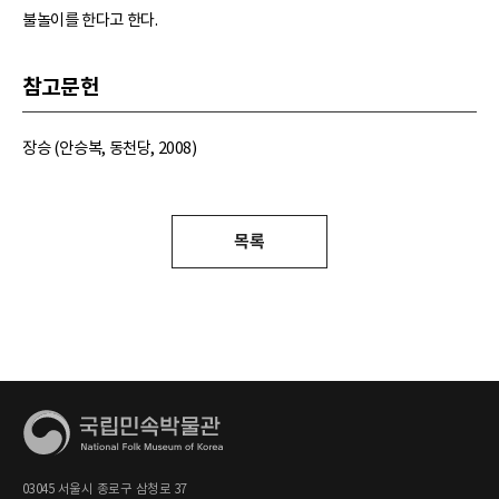
불놀이를 한다고 한다.
참고문헌
장승 (안승복, 동천당, 2008)
목록
03045 서울시 종로구 삼청로 37