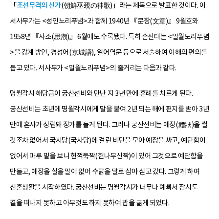
「
조선무격의 신가
(朝鮮巫覡の神歌)」라는 제목으로 발표한 것이다. 이
서사무가는 <성인노리푸념>과 함께 1940년 『문장(文章)』 9월호와
1958년 『사조(思潮)』 6월에도 수록됐다. 특히 손진태는 <일월노리푸념
>을 강계 방언, 경성어(京城語), 일어역문 등으로 서술하여 이해의 편의를
돕고 있다. 서사무가 <일월노리푸념>의 줄거리는 다음과 같다.
명월각시 해당금이 궁산선비와 만난 지 3년 만에 혼례를 치르게 된다.
궁산선비는 초년에 명월각시에게 말을 붙여 2년 되는 해에 편지를 받아 3년
만에 혼사가 성립돼 장가를 들게 된다. 그러나 궁산선비는 예장(禮狀)을 쌀
것조차 없어서 국시당(국사당)에 걸린 비단을 모아 예장을 싸고, 예단함이
없어서 마루 밑을 보니 헌꺽둑짝(헌나무신짝)이 있어 그것으로 예단함을
만들고, 예장을 실을 말이 없어 수탉을 말로 삼아 싣고 갔다. 그렇게 하여
신혼생활을 시작하였다. 궁산선비는 명월각시가 너무나 예뻐서 잠시도
곁을 떠나지 못하고 아무것도 하지 못하여 밥을 굶게 되었다.