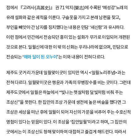
점에서 『고려사(高麗史)』 권 71 악지(樂志)에 수록된 ‘예성강’노래의
유래 설화와 같은 궤적을 이룬다. 구슬옷을 가지고 본래 남편을 찾고,
부인을 빼앗아 간 남자를 징치했다는 내용은 민담 ‘새신랑’과 유사하다.
이런 점에서 민간에서 전승되던 흥미 있는 설화가 무가로 이입되어 개편된
것으로 본다. 일월신에 대한 이 밖의 신화는 우리나라에 없으며, 민담으로
전승되는 ‘
해와 달이 된 오누이
’는 이와 내용이 전혀 다르다.
제주도 굿거리 가운데 일월맞이굿이 있지만 역시 <일월노리푸념>과는
전혀 다르다. 일월맞이굿은 행운과 가족의 무병장수를 비는 굿이다. 그런데
제주도굿에서 일월은 하늘에서 “빛나는 햇살처럼 달빛처럼 비춰 주는
조상신”을 뜻한다. 한 집안의 조상 가운데 생전에 높은 벼슬을 했다면 그
조상은 세상을 떠난 후에 일월이 되어 자신의 가문을 비추어 주는 수호신적
영험이 있다는 믿음이 있다. 이 조상을 ‘집안일월’이라고 하며, 그 집안의
굿에서는 이 조상신도 청해 맞이하여 대접하고 즐겁게 해드린다. 따라서