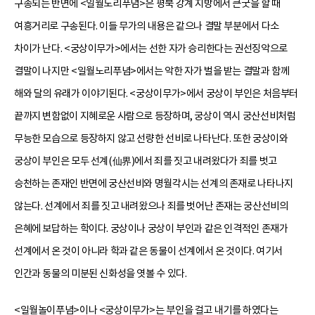
구송되는 반면에 <일월노리푸념>은 평북 강계 지방에서 큰굿을 할 때
여흥거리로 구송된다. 이들 무가의 내용은 같으나 결말 부분에서 다소
차이가 난다. <궁상이무가>에서는 선한 자가 승리한다는 권선징악으로
결말이 나지만 <일월노리푸념>에서는 악한 자가 벌을 받는 결말과 함께
해와 달의 유래가 이야기된다. <궁상이무가>에서 궁상이 부인은 처음부터
끝까지 변함없이 지혜로운 사람으로 등장하며, 궁상이 역시 궁산선비처럼
무능한 모습으로 등장하지 않고 선량한 선비로 나타난다. 또한 궁상이와
궁상이 부인은 모두 선계(仙界)에서 죄를 짓고 내려왔다가 죄를 벗고
승천하는 존재인 반면에 궁산선비와 명월각시는 선계의 존재로 나타나지
않는다. 선계에서 죄를 짓고 내려왔으나 죄를 벗어난 존재는 궁산선비의
은혜에 보답하는 학이다. 궁상이나 궁상이 부인과 같은 인격적인 존재가
선계에서 온 것이 아니라 학과 같은 동물이 선계에서 온 것이다. 여기서
인간과 동물의 미분된 신화성을 엿볼 수 있다.
<일월놀이푸념>이나 <궁상이무가>는 부인을 걸고 내기를 하였다는