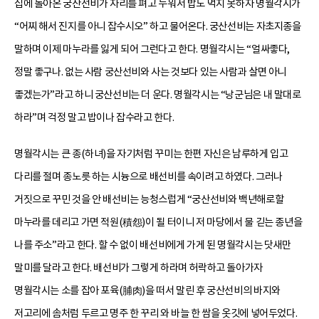
집에 돌아온 궁산선비가 자리를 펴고 누워서 밥도 먹지 못하자 명월각시가
“어찌 해서 진지를 아니 잡수시오” 하고 물어온다. 궁산선비는 자초지종을
말하며 이제 마누라를 잃게 되어 그런다고 한다. 명월각시는 “얼싸좋다,
정말 좋구나. 없는 사람 궁산선비와 사는 것보다 있는 사람과 살면 아니
좋겠는가”라고 하니 궁산선비는 더 운다. 명월각시는 “낭군님은 내 말대로
하라”며 걱정 말고 밥이나 잡수라고 한다.
명월각시는 큰 종(하녀)을 자기처럼 꾸미는 한편 자신은 남루하게 입고
다리를 절며 종노릇 하는 시늉으로 배선비를 속이려고 하였다. 그러나
거짓으로 꾸민 것을 안 배선비는 능청스럽게 “궁산선비와 백년해로할
마누라를 데리고 가면 적원(積怨)이 될 터이니 저 마당에서 물 긷는 종년을
나를 주소”라고 한다. 할 수 없이 배선비에게 가게 된 명월각시는 닷새만
말미를 달라고 한다. 배선비가 그렇게 하라며 허락하고 돌아가자
명월각시는 소를 잡아 포육(脯肉)을 떠서 말린 후 궁산선비의 바지와
저고리에 솜처럼 두르고 명주 한 꾸리 와 바늘 한 쌈을 옷깃에 넣어두었다.