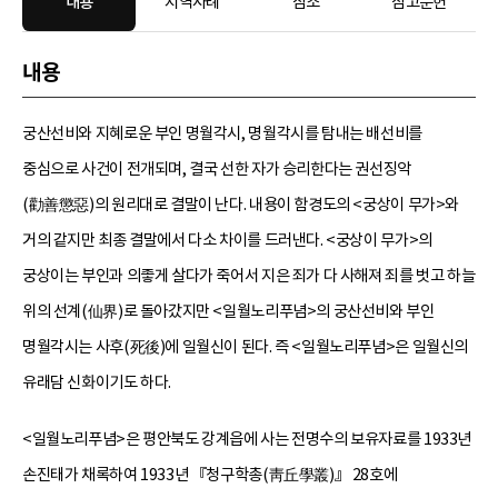
내용
지역사례
참조
참고문헌
내용
궁산선비와 지혜로운 부인 명월각시, 명월각시를 탐내는 배선비를
중심으로 사건이 전개되며, 결국 선한 자가 승리한다는 권선징악
(勸善懲惡)의 원리대로 결말이 난다. 내용이 함경도의 <궁상이 무가>와
거의 같지만 최종 결말에서 다소 차이를 드러낸다. <궁상이 무가>의
궁상이는 부인과 의좋게 살다가 죽어서 지은 죄가 다 사해져 죄를 벗고 하늘
위의 선계(仙界)로 돌아갔지만 <일월노리푸념>의 궁산선비와 부인
명월각시는 사후(死後)에 일월신이 된다. 즉 <일월노리푸념>은 일월신의
유래담 신화이기도 하다.
<일월노리푸념>은 평안북도 강계읍에 사는 전명수의 보유자료를 1933년
손진태가 채록하여 1933년 『청구학총(靑丘學叢)』 28호에