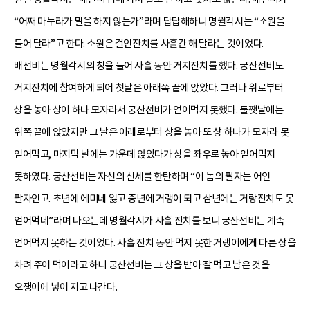
“어째 마누라가 말을 하지 않는가”라며 답답해하니 명월각시는 “소원을
들어 달라”고 한다. 소원은 걸인잔치를 사흘간 해 달라는 것이었다.
배선비는 명월각시의 청을 들어 사흘 동안 거지잔치를 했다. 궁산선비도
거지잔치에 참여하게 되어 첫날은 아래쪽 끝에 앉았다. 그러나 위로부터
상을 놓아 상이 하나 모자라서 궁산선비가 얻어먹지 못했다. 둘쨋날에는
위쪽 끝에 앉았지만 그 날은 아래로부터 상을 놓아 또 상 하나가 모자라 못
얻어먹고, 마지막 날에는 가운데 앉았다가 상을 좌우로 놓아 얻어먹지
못하였다. 궁산선비는 자신의 신세를 한탄하며 “이 놈의 팔자는 어인
팔자인고. 초년에 에미네 잃고 중년에 거랭이 되고 삼년에는 거랑잔치도 못
얻어먹네”라며 나오는데 명월각시가 사흘 잔치를 보니 궁산선비는 계속
얻어먹지 못하는 것이었다. 사흘 잔치 동안 먹지 못한 거랭이에게 다른 상을
차려 주어 먹이라고 하니 궁산선비는 그 상을 받아 잘 먹고 남은 것을
오쟁이에 넣어 지고 나간다.