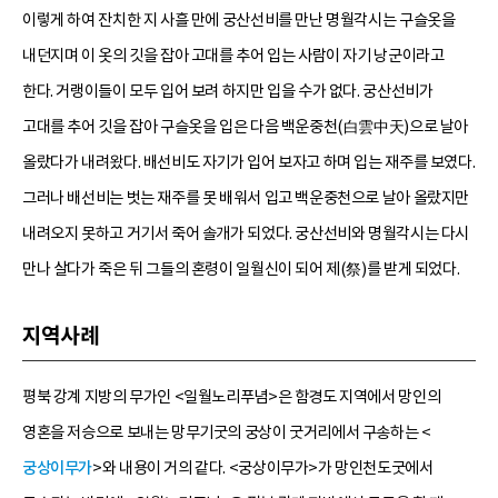
이렇게 하여 잔치한 지 사흘 만에 궁산선비를 만난 명월각시는 구슬옷을
내던지며 이 옷의 깃을 잡아 고대를 추어 입는 사람이 자기 낭군이라고
한다. 거랭이들이 모두 입어 보려 하지만 입을 수가 없다. 궁산선비가
고대를 추어 깃을 잡아 구슬옷을 입은 다음 백운중천(白雲中天)으로 날아
올랐다가 내려왔다. 배선비도 자기가 입어 보자고 하며 입는 재주를 보였다.
그러나 배선비는 벗는 재주를 못 배워서 입고 백운중천으로 날아 올랐지만
내려오지 못하고 거기서 죽어 솔개가 되었다. 궁산선비와 명월각시는 다시
만나 살다가 죽은 뒤 그들의 혼령이 일월신이 되어 제(祭)를 받게 되었다.
지역사례
평북 강계 지방의 무가인 <일월노리푸념>은 함경도 지역에서 망인의
영혼을 저승으로 보내는 망무기굿의 궁상이 굿거리에서 구송하는 <
궁상이무가
>와 내용이 거의 같다. <궁상이무가>가 망인천도굿에서