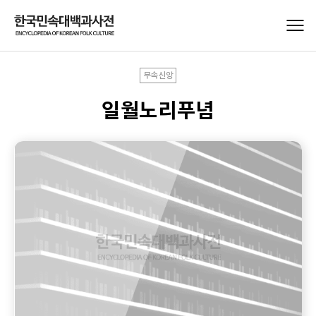
무속신앙
일월노리푸념