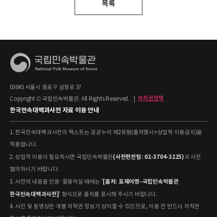
목록
03045 서울시 종로구 삼청로 37
Copyright © 국립민속박물관. All Rights Reserved.
|
저작권정책
한국민속대백과사전 자료 이용 안내
1. 한국민속대백과사전의 텍스트는 공공누리 제2유형(출처명시+상업적 이용금지)을
적용합니다.
(사전편찬팀: 02-3704-3225)
2. 상업적 이용이 필요하시면 국립민속박물관
과 사전
협의하시기 바랍니다.
[출처: 표제어명–국립민속박물관
3. 사전의 내용을 인용·활용하실 때에는 '
한국민속대백과사전]
' 형식으로 출처를 표시해 주시기 바랍니다.
4. 사진 및 동영상은 개별 저작권 정보가 상이할 수 있으므로, 이용 전 반드시 저작권