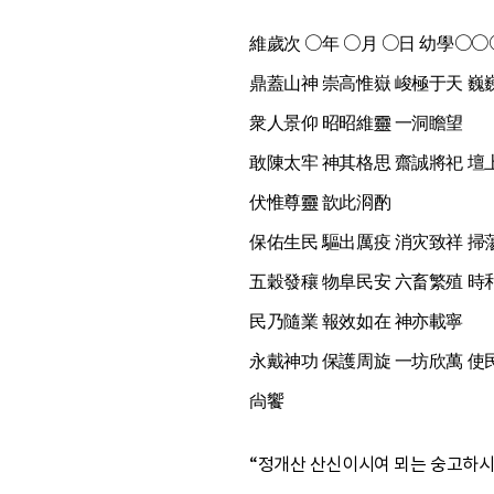
維歲次 ○年 ○月 ○日 幼學○○
鼎蓋山神 崇高惟嶽 峻極于天 巍
衆人景仰 昭昭維靈 一洞瞻望
敢陳太牢 神其格思 齋誠將祀 壇
伏惟尊靈 歆此浻酌
保佑生民 驅出厲疫 消灾致祥 掃
五穀發穰 物阜民安 六畜繁殖 時
民乃隨業 報效如在 神亦載寧
永戴神功 保護周旋 一坊欣萬 使
尙饗
“정개산 산신이시여 뫼는 숭고하시