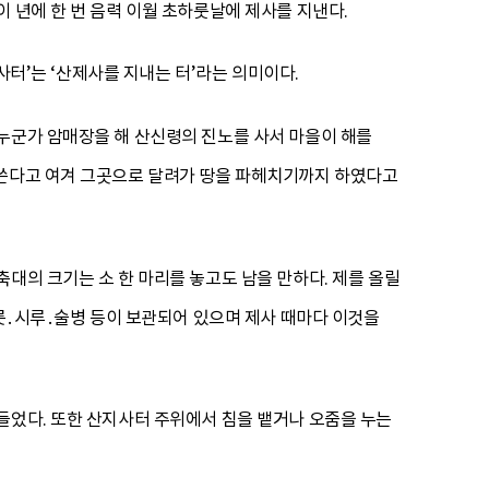
 년에 한 번 음력 이월 초하룻날에 제사를 지낸다.
사터’는 ‘산제사를 지내는 터’라는 의미이다.
누군가 암매장을 해 산신령의 진노를 사서 마을이 해를
 쓴다고 여겨 그곳으로 달려가 땅을 파헤치기까지 하였다고
대의 크기는 소 한 마리를 놓고도 남을 만하다. 제를 올릴
그릇․시루․술병 등이 보관되어 있으며 제사 때마다 이것을
들었다. 또한 산지사터 주위에서 침을 뱉거나 오줌을 누는