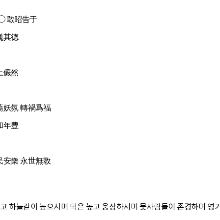
○ 敢昭告于
巍其德
上儼然
蕩妖氛 轉禍爲福
和年豊
民安樂 永世無斁
고 하늘같이 높으시며 덕은 높고 웅장하시며 뭇사람들이 존경하며 영기