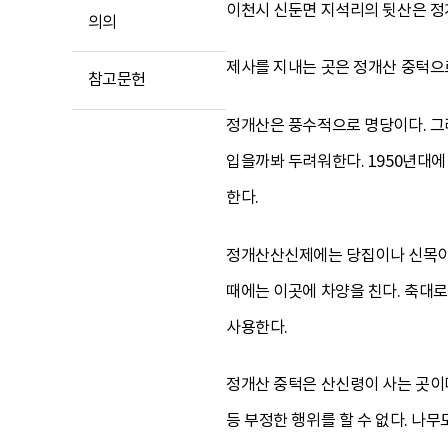
이천시 신둔면 지석리의 뒷산은 정개
의의
제사를 지내는 곳은 정개산 중턱으로,
참고문헌
정개산은 풍수적으로 명당이다. 그
입을까봐 두려워한다. 1950년대
한다.
정개산산신제에는 당집이나 신목이 없
때에는 이곳에 차양을 친다. 축대로
사용한다.
정개산 중턱은 산신령이 사는 곳이
등 부정한 행위를 할 수 없다. 나무