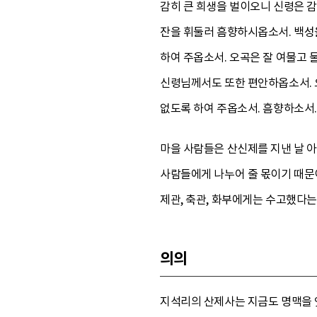
감히 큰 희생을 벌이오니 신령은 
잔을 휘둘러 흠향하시옵소서. 백성
하여 주옵소서. 오곡은 잘 여물고
신령님께서도 또한 편안하옵소서. 
없도록 하여 주옵소서. 흠향하소서.
마을 사람들은 산신제를 지낸 날 아
사람들에게 나누어 줄 몫이기 때문이
제관, 축관, 화부에게는 수고했다는
의의
지석리의 산제사는 지금도 명맥을 잇