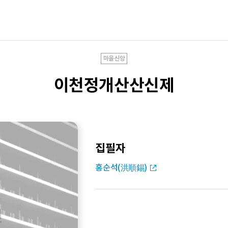
마을신앙
이천정개산산신제
집필자
홍순석(洪順錫)