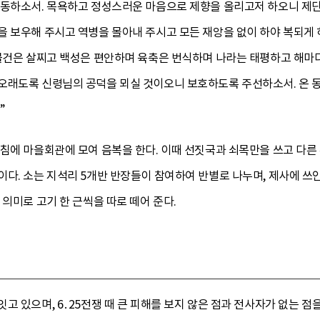
감동하소서. 목욕하고 정성스러운 마음으로 제향을 올리고저 하오니 제
을 보우해 주시고 역병을 몰아내 주시고 모든 재앙을 없이 하야 복되게 
 물건은 살찌고 백성은 편안하며 육축은 번식하며 나라는 태평하고 해마
오래도록 신령님의 공덕을 뫼실 것이오니 보호하도록 주선하소서. 온 
”
침에 마을회관에 모여 음복을 한다. 이때 선짓국과 쇠목만을 쓰고 다른 
다. 소는 지석리 5개반 반장들이 참여하여 반별로 나누며, 제사에 쓰인
 의미로 고기 한 근씩을 따로 떼어 준다.
고 있으며, 6․25전쟁 때 큰 피해를 보지 않은 점과 전사자가 없는 