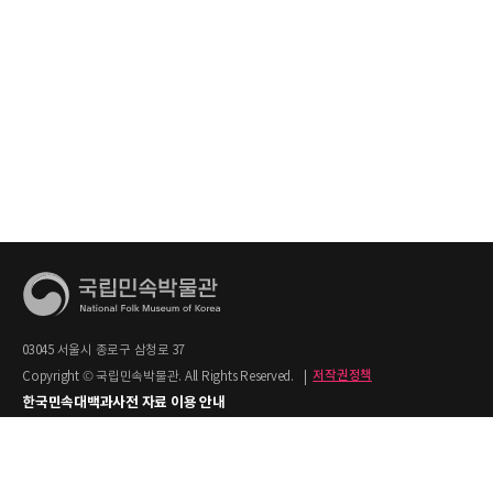
03045 서울시 종로구 삼청로 37
Copyright © 국립민속박물관. All Rights Reserved.
|
저작권정책
한국민속대백과사전 자료 이용 안내
1. 한국민속대백과사전의 텍스트는 공공누리 제2유형(출처명시+상업적 이용금지)을
적용합니다.