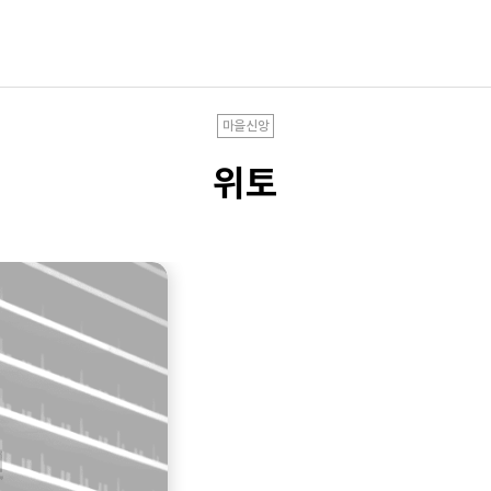
마을신앙
위토