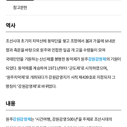
참고문헌
역사
조선시대 초기의 치악산에 동악단을 쌓고 조정에서 봄과 가을에 보내온
향과 축문을 바탕으로 원주와 인접한 일곱 개 고을 수령들이 모여
국태민안을 기원하는 산신제를 봉행한 동악제가 원주
강원감영제
의 기원이
되었다. 동악제를 계승하여 1971년부터 ‘군도제’로 시작하였으며,
‘원주치악제’로 개최되다가 강원감영지가 사적 제439호로 지정되자 그
명칭이 ‘강원감영제’로 바뀌었다.
내용
원주
강원감영제
는 ‘시간여행, 강원감영 500년’을 주제로 조선시대의