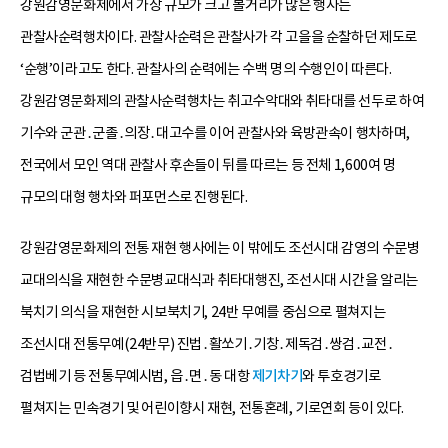
강원감영문화제에서 가장 규모가 크고 볼거리가 많은 행사는
관찰사순력행차이다. 관찰사순력은 관찰사가 각 고을을 순찰하던 제도로
‘순행’이라고도 한다. 관찰사의 순력에는 수백 명의 수행인이 따른다.
강원감영문화제의 관찰사순력행차는 취고수악대와 취타대를 선두로 하여
기수와 군관․군졸․의장․대고수를 이어 관찰사와 육방관속이 행차하며,
전국에서 모인 역대 관찰사 후손들이 뒤를 따르는 등 전체 1,600여 명
규모의 대형 행차와 퍼포먼스로 진행된다.
강원감영문화제의 전통 재현 행사에는 이 밖에도 조선시대 감영의 수문병
교대의식을 재현한 수문병교대식과 취타대행진, 조선시대 시간을 알리는
북치기 의식을 재현한 시보북치기, 24반 무예를 중심으로 펼쳐지는
조선시대 전통무예(24반무) 진법․활쏘기․기창․제독검․쌍검․교전․
검법베기 등 전통무예시범, 읍․면․동 대항
제기차기
와 투호경기로
펼쳐지는 민속경기 및 어린이향시 재현, 전통혼례, 기로연회 등이 있다.