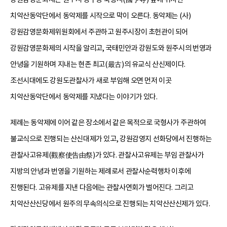
치악산동악단에서 동악제를 시작으로 막이 오른다. 동악제는 (사)
강원감영문화제위원회에서 주관하고 원주시장이 초헌관이 되어
강원감영문화제의 시작을 알리고, 국태민안과 강원도와 원주시의 번영과
안녕을 기원하며 지내는 현존 최고(最古)의 유교식 산신제이다.
조선시대에도 강원도관찰사가 새로 부임해 오면 먼저 이곳
치악산동악단에서 동악제를 지냈다는 이야기가 있다.
제례는 동악제에 이어 같은 장소에서 같은 목적으로 국형사가 주관하여
불교식으로 진행되는 산신대제가 있고, 강원감영지 선화당에서 진행하는
관찰사고유제(觀察使告由祭)가 있다. 관찰사고유제는 부임 관찰사가
지방의 안녕과 번영을 기원하는 제례로서 관찰사순력행차 이후에
진행된다. 고유제를 지낸 다음에는 관찰사연회가 벌어진다. 그리고
치악산산신당에서 원주의 무속의식으로 진행되는 치악산산신제가 있다.