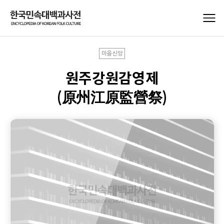
마을신앙
원주강원감영제
(原州江原監營祭)