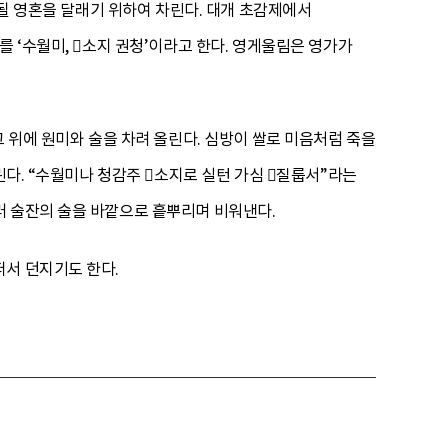
 될 영혼을 달래기 위하여 차린다. 대개 초감제에서
를 ‘수월미, 소지 권청’이라고 한다. 영게울림은 영가가
그 위에 원미와 술을 차려 올린다. 심방이 쌀로 미음처럼 죽을
린다. “수월미나 청감주 소지로 실턴 가심 질룹서”라는
러 술잔의 술을 바깥으로 흩뿌리며 비워낸다.
떠서 던지기도 한다.