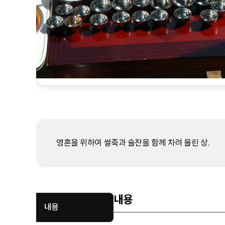
영혼을 위하여 쌀죽과 술잔을 함께 차려 올린 상.
내용
내용