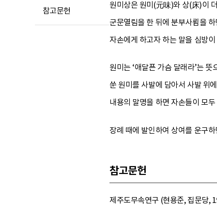
원미상은 원미(元味)와 상(床)이 
참고문헌
군문열림을 한 뒤에 분부사룀을 하면
자손에게 하고자 하는 말을 심방이
원미는 ‘애달픈 가슴 달래라’는 뜻
쑨 원미를 사발에 담아서 사발 위에
내용의 말명을 하면 자손들이 모두
장례 때에 발인하여 상여를 운구하
참고문헌
제주도무속연구 (현용준, 집문당, 19