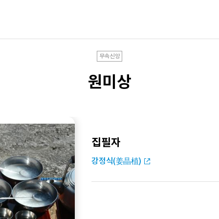
무속신앙
원미상
집필자
강정식(姜晶植)