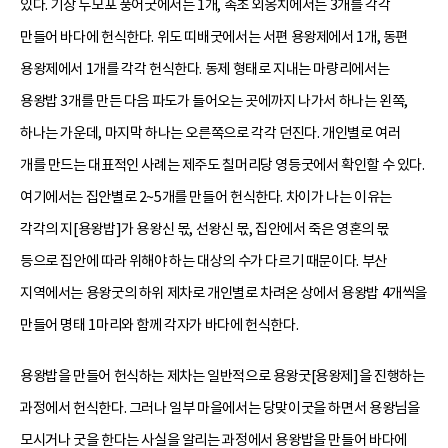
있다. 기장 두모포 풍어굿에서는 1개, 속초 외옹치에서는 3개를 각각
만들어 바다에 헌식한다. 위도 띠배굿에서는 서편 용왕제에서 1개, 동편
용왕제에서 1개를 각각 헌식한다. 동제 형태로 지내는 마량리에서는
용왕밥 3개를 만든 다음 파도가 들어오는 곳에까지 나가서 하나는 왼쪽,
하나는 가운데, 마지막 하나는 오른쪽으로 각각 던진다. 개인별로 여러
개를 만드는 대표적인 사례는 제주도 칠머리당 영등굿에서 확인할 수 있다.
여기에서는 집안별로 2~5개를 만들어 헌식한다. 차이가 나는 이유는
각각의 지[용왕밥]가 용왕신 몫, 선왕신 몫, 집안에서 죽은 영혼의 몫
등으로 집안에 따라 위해야 하는 대상의 수가 다르기 때문이다. 부산
지역에서는 용왕굿의 하위 제차로 개인별로 차려온 상에서 용왕밥 4개씩을
만들어 명태 1마리와 함께 각자가 바다에 헌식한다.
용왕밥을 만들어 헌식하는 제차는 일반적으로 용왕굿[용왕제]을 진행하는
과정에서 헌식한다. 그러나 일부 마을에서는 당맞이굿을 하면서 용왕님을
모시거나 굿을 한다는 사실을 알리는 과정에서 용왕밥을 만들어 바다에