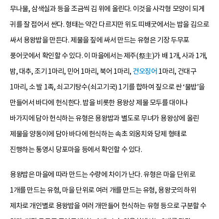
무나물, 삼색실과 등을 조금씩 김 위에 올린다. 이것을 사각형 모양이 되게
귀를 잘 접어서 싼다. 형태는 약간 다르지만 위도 띠배굿에서는 밥을 김으로
싸서 용왕밥을 만든다. 제물을 짚에 싸서 만드는 유형은 기장 두무포
풍어굿에서 확인할 수 있다. 이 마을에서는 제주(祭主)가 배 1개, 사과 1개,
밤, 대추, 조기 1마리, 민어 1마리, 북어 1마리,
건오징어
1마리, 건대구
1마리, 소 발 1족, 쇠고기탕수(쇠고기국) 1기를 합하여 짚으로 싼 ‘물밥’을
만들어서 바다에 헌식한다. 밥을 비롯한 용왕상 제물 모두를 대야나
바가지에 담아 헌식하는 유형은 용왕밥과 별도로 무녀가 용왕상에 올린
제물을 양동이에 담아 바다에 헌식하는 속초 외옹치와 당제 형태로
진행하는 통영시 당포마을 등에서 확인할 수 있다.
용왕밥은 마을에 따라 만드는 수량에 차이가 난다. 유형은 마을 단위로
1개를 만드는 유형, 마을 단위로 여러 개를 만드는 유형, 용왕굿의 하위
제차로 개인별로 용왕밥을 여러 개만들어 헌식하는 유형 등으로 구분할 수