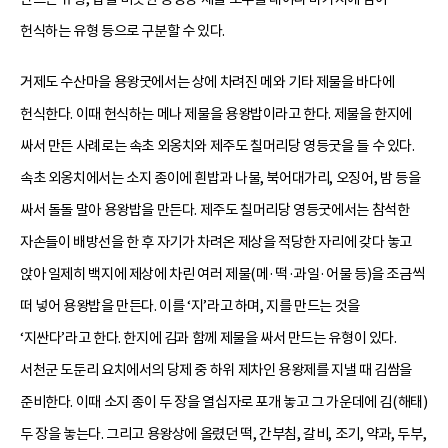
헌식하는 유형 등으로 구분할 수 있다.
거제도 수산마을 용왕굿에서는 상에 차려진 메와 기타 제물을 바다에
헌식한다. 이때 헌식하는 메나 제물을 용왕밥이라고 한다. 제물을 한지에
싸서 만든 사례로는 속초 외옹치와 제주도 칠머리당 영등굿을 들 수 있다.
속초 외옹치에서는 소지 종이에 흰밥과 나물, 북어대가리, 오징어, 밤 등을
싸서 돌돌 말아 용왕밥을 만든다. 제주도 칠머리당 영등굿에서는 참석한
자손들이 배방선을 한 후 자기가 차려온 제상을 적당한 자리에 갖다 놓고
앉아 일제히 백지에 제상에 차린 여러 제물(메·떡·과일·어물 등)을 조금씩
떠 넣어 용왕밥을 만든다. 이를 ‘지’라고 하며, 지를 만드는 것을
‘지싼다’라고 한다. 한지에 김과 함께 제물을 싸서 만드는 유형이 있다.
서천군 도둔리 요치에서의 당제 중 하위 제차인 용왕제를 지낼 때 김쌈을
준비한다. 이때 소지 종이 두 장을 열십자로 포개 놓고 그 가운데에 김(해태)
두 장을 놓는다. 그리고 용왕상에 올렸던 떡, 간부침, 갈비, 조기, 약과, 두부,