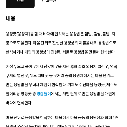
내용
참고문헌
내용
용왕굿[용왕제]을 할 때 바다에 헌식하는 용왕밥은 쌈밥, 김쌈, 물밥, 지
등으로도 불린다. 마을 단위로 진설한 용왕상의 제물을 내려 용왕밥으로
헌식하거나 개인의 용왕상에 진설된 제물로 용왕밥을 만들어 헌식한다.
기장 두모포 풍어굿에서 당맞이굿을 지낸 후와 속초 외옹치 별신굿, 영덕
구계리 별신굿, 위도 띠배굿 등 굿거리 중의 용왕제에서는 마을 단위로
만든 용왕밥을 무녀나 제관이 헌식한다. 거제도 수산마을 용왕굿, 제주도
칠머리당 영등굿 중
영감놀이
에서는 개인 단위로 만든 용왕밥을 개인이
바다에 헌식한다.
마을 단위로 용왕밥을 헌식하는 마을에서 마을 공동의 용왕상과 함께 개인
용왕상[조상상]을 차려내어 오는 예도 많지만 개인적으로 용왕밥을