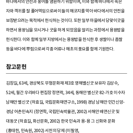
바다에서의 안전과 풍어를 염원하기 위함이며, 이와 함께 바다에서 죽은
자와 객귀를 잘 풀어먹임으로써 이들의 해코지를 막아 바다에서의 안전을
보장받으려는 목적에서 헌식하는 것이다. 또한 일부 마을에서 당맞이굿을
하면서 용왕님을 모시거나 굿을 하게 되었음을 알리는 과정에서 용왕밥을
헌식한다. 이와 함께 일부 지방에서는 용왕밥을 헌식한 후 생쌀이나 좁쌀
등을 바다에 뿌림으로써 각종 어류나 해초의 풍요를 함께 기원한다.
참고문헌
김장길, 63세, 경상북도 무형문화재 제3호 영해별신굿 보유자 김상수,
52세, 월간 우리바다 편집장 정연락, 34세, 동해안 별신굿 82-가호 이수자
남해안 별신굿 (하효길, 국립문화재연구소, 1998) 경남 남해안 민간신앙-
경남 어촌민속지 (정연학, 국립민속박물관, 2002) 서해안 배연신굿 및
대동굿 (하효길, 화산문화, 2002) 한국 민속과 용-용 그 신화와 문화
(홍태한, 민속원, 2002) 서천의 당제 (이필영,