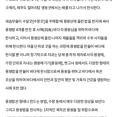
구계리, 제주도 칠머리당 영등굿에서는 배를 타고 나가서 헌식한다.
세습무들이 수살굿[수망굿]을 주재할 때 용왕상에 올린 밥을 한지에 싸서
용왕밥 4개를 만든 후 사해(四海) 바다의 용왕님을 위하여 바다에
헌식하고, 이어서 용왕상에 올린 나머지 제물들을 객귀와 수부 사자들을
위해 헌식한다. 마을 단위로 굿을 하는 과정에 용왕밥을 만들어 바다에
헌식할 뿐 아니라 정기적으로 지내는 당제 중 하위 제차로서의 용왕제,
가정 단위로 지내는 용왕매기기[용왕제], 뱃고사 등에서도 다양한 형태의
용왕밥을 만들어 바다에 헌식함으로써 용왕을 위하고 바다에서 죽은
조상을 위하며 바다에서의 안전과 집안의 평안 및 가족의 건강을 염원하는
사례 또한 많다.
용왕밥은 형태나 만드는 방법, 수량 등에서 매우 다양한 양상을 보인다.
그리고 용왕밥을 헌식하는 1차적인 목적은 용왕을 잘 위함으로써