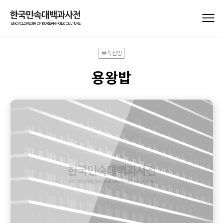
무속신앙
용왕밥