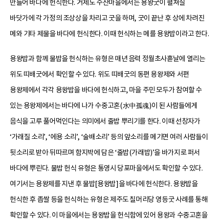
만들어 바다에 헌식한다. 거제도 수산마을에서는 용왕굿이 펼쳐질
바닷가에 각 가정의 조상상을 차리고 굿을 하며, 굿이 끝난 후 상에 차려진
메와 기타 제물을 바다에 헌식한다. 이때 헌식하는 메를 용왕밥이라고 한다.
용왕밥과 함께 물밥을 헌식하는 유형은 매년 음력 정월초사흗날에 열리는
위도 띠배굿에서 확인할 수 있다. 위도 띠배굿의 동편 용왕제와 서편
용왕제에서 각각 용왕밥을 바다에 헌식하고, 마을 주민 모두가 참여할 수
있는 용왕제에서는 바다에 나가 수중고혼(水中孤魂)이 된 사람들에게
음식을 고루 풀어먹인다는 의미에서 줄밥 뿌리기를 한다. 이때 선창자가
‘가래질 소리’, ‘에용 소리’, ‘술배소리’ 등의 앞소리를 메기면 여러 사람들이
뒷소리로 받아 뒤따르며 함지박에 담은 ‘줄밥(가래밥)’을 바가지로 퍼서
바다에 뿌린다. 물밥 헌식 유형은 통영시 당포마을에서도 확인할 수 있다.
여기서는 용왕제를 지낸 후 물밥[용왕밥]을 바다에 헌식한다. 용왕밥을
헌식한 후 좁쌀 등을 헌식하는 유형은 제주도 칠머리당 영등굿 사례를 통해
확인할 수 있다. 이 마을에서는 용왕밥을 헌식함에 있어 용왕과 수중고혼을