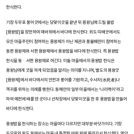
헌식한다.
기장 두무포 풍어굿에서는 당맞이굿을 끝낸 뒤 용왕님께 드릴 물밥
[용왕밥]을 장만하여 매바위에서 바다에 헌식한다. 위도 띠배굿에서도
모든 마을주민이 참여하는 용왕제가 아닌 제관과 풍물패만이 참여하는
동편 용왕제와 서편 용왕제에서 용왕밥을 바다에 헌식한다. 즉 용왕밥
헌식을 동ㆍ서편 용왕제로 여긴다. 이들 마을에서의 용왕밥 헌식은
용왕님에게 굿을 하게 되었음을 알리는 의미를 지니며, 별도의 용왕굿
[용왕제]에서 바다에서의 안전과 풍어를 기원하고, 수사자(水死者)나
객귀를 위하는 의례를 행한다. 동해안의 일부 마을에서는 ‘나리맥이’라고
하여 예전에 배를 댄 곳이나 선착장에서 당맞이굿을 한 후 용왕밥을 만들어
바다에 헌식한다.
용왕밥을 헌식하는 장소는 마을마다 다르지만 대부분 바닷가이다. 기장
두모포와 위도 등에서는 마을 내 특정한 바위 위에 올라가서 헌식한다. 영덕