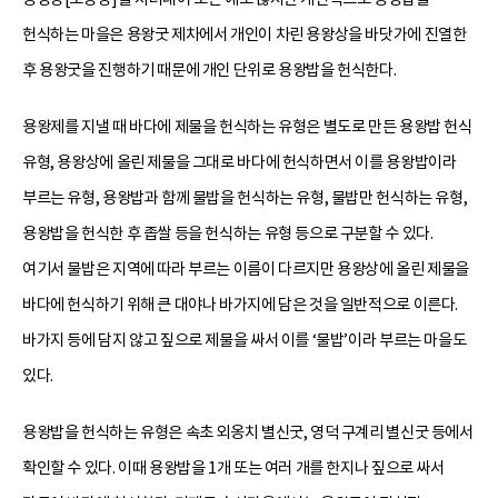
헌식하는 마을은 용왕굿 제차에서 개인이 차린 용왕상을 바닷가에 진열한
후 용왕굿을 진행하기 때문에 개인 단위로 용왕밥을 헌식한다.
용왕제를 지낼 때 바다에 제물을 헌식하는 유형은 별도로 만든 용왕밥 헌식
유형, 용왕상에 올린 제물을 그대로 바다에 헌식하면서 이를 용왕밥이라
부르는 유형, 용왕밥과 함께 물밥을 헌식하는 유형, 물밥만 헌식하는 유형,
용왕밥을 헌식한 후 좁쌀 등을 헌식하는 유형 등으로 구분할 수 있다.
여기서 물밥은 지역에 따라 부르는 이름이 다르지만 용왕상에 올린 제물을
바다에 헌식하기 위해 큰 대야나 바가지에 담은 것을 일반적으로 이른다.
바가지 등에 담지 않고 짚으로 제물을 싸서 이를 ‘물밥’이라 부르는 마을도
있다.
용왕밥을 헌식하는 유형은 속초 외옹치 별신굿, 영덕 구계리 별신굿 등에서
확인할 수 있다. 이때 용왕밥을 1개 또는 여러 개를 한지나 짚으로 싸서