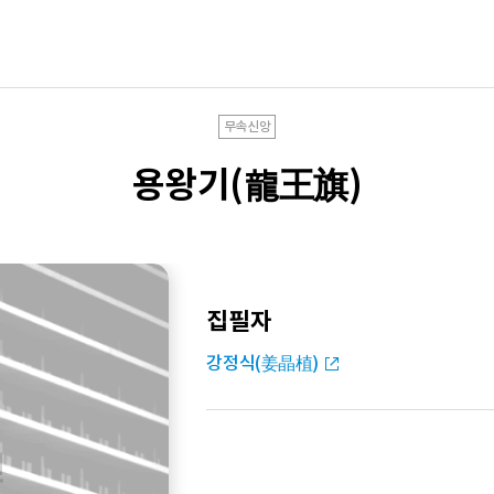
무속신앙
용왕기(龍王旗)
집필자
강정식(姜晶植)