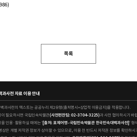
86)
목록
과사전 자료 이용 안내
대백과사전의 텍스트는 공공누리 제2유형(출처명시+상업적 이용금지)을 적용합니다.
이용이 필요하시면 국립민속박물관
(사전편찬팀: 02-3704-3225)
과 사전 협의하시기 바
용을 인용·활용하실 때에는 '
[출처: 표제어명–국립민속박물관 한국민속대백과사전]
' 
 동영상은 개별 저작권 정보가 상이할 수 있으므로, 이용 전 반드시 저작권 정보를 확인하시