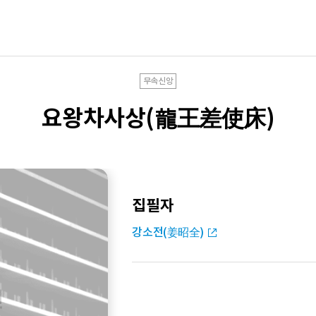
무속신앙
요왕차사상(龍王差使床)
집필자
강소전(姜昭全)