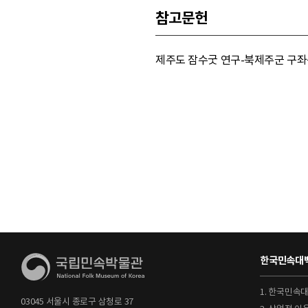
참고문헌
제주도 잠수굿 연구-북제주군 구좌읍
한국민속대백
1. 한국민속
03045 서울시 종로구 삼청로 37