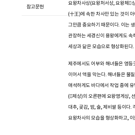
요왕차사상(요왕처서상, 요왕체상)
참고문헌
(十王)에 속한 차사만 있는 것이 
그만큼 중요하기 때문이다. 이는 생
관장하는 세경신이 용왕에게도 속해
세상과 닮은 모습으로 형상화된다.
제주에서도 어부와 해녀들은 영등굿
이어서 액을 막는다. 해녀들은 물질
애석하게도 바다에서 작업 중에 유
(제상)의 오른편에 요왕영게상, 선왕
대추, 곶감, 밤, 술, 제비쌀 등
요왕차사의 모습을 형상화하고, 이를