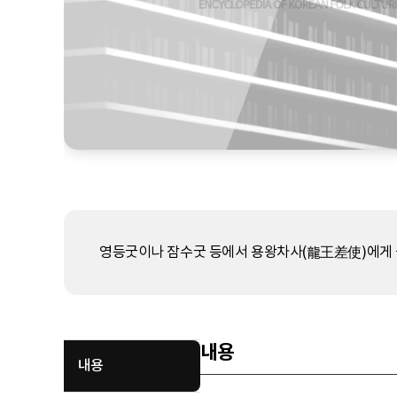
영등굿이나 잠수굿 등에서 용왕차사(龍王差使)에게 올
내용
내용