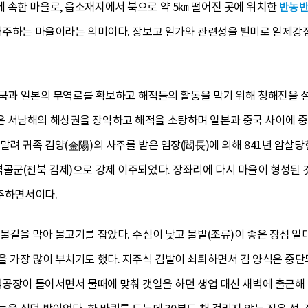
 속한 마을로, 읍소재지에서 북으로 약 5㎞ 떨어진 곳에 위치한
반농
 거주하는 마을이라는 의미이다. 장보고 일가와 관련성을 빌미로 일제강
 중국과 일본의 무역로를 확보하고 해적들의 활동을 막기 위해 청해진을 
 서남해의 해상권을 장악하고 해적을 소탕하며 일본과 중국 사이에 
려 귀족 김양(金陽)의 사주를 받은 염장(閻長)에 의해 841년 암살당한
골군(전북 김제)으로 강제 이주되었다. 장좌리에 다시 마을이 형성된 것
입주하면서이다.
물길을 막아 물고기를 잡았다. 수심이 낮고 물발(조류)이 좋은 장섬 일대
 가장 많이 부치기도 했다. 지주식 김발이 쇠퇴하면서 김 양식은 중단되
역공장이 들어서면서 물때에 맞춰 갯일을 하던 생업 대신 새벽에 출근해