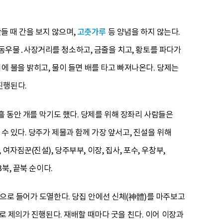
만들 때 간을 보지 않으며,
고춧가루
등 양념을 하지 않는다.
동우물․사장거리를 청소하고, 금줄을 치고, 황토를 파다가
에 불을 밝히고, 물이 들면 배를 타고 빠져나온다. 당제는
진행된다.
흘 동안 개를 막기도 했다. 당제를 위해 장좌리 사람들은
수 있다. 당주가 제물과 함께 가장 앞서고, 진설을 위해
자짐꾼(진설), 당주부부, 이장, 집사, 포수, 우창부,
13북, 끝북 순이다.
당으로 들어가 도열한다. 당집 안에선 신체(神體)를 마주보고
로 제의가 진행된다. 재배할 때마다 굿을 친다. 이어 이장과