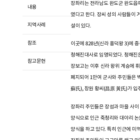
장좌리는 전라남도 완도군 완도읍에
내용
였다고 한다. 장씨 성의 사람들이
지역사례
설이 있다.
참조
이곳에 828년(신라 흥덕왕 3)에
청해진대사로 임명되었다. 청해진은
참고문헌
장보고는 이후 신라 왕위 계승에 휘말
폐지되어 1만여 군사와 주민들은 벽
蘇氏), 창원 황씨(昌原 黃氏)가 
장좌리 주민들은 장섬과 마을 사이 
양식으로 인근 죽청리와 대야리 논을
양식을 하고 있다. 특히 인근에 미