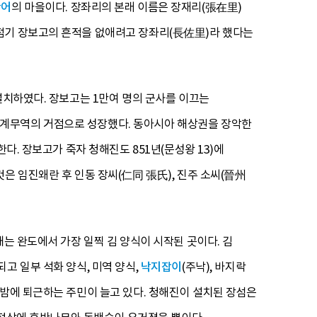
반어
의 마을이다. 장좌리의 본래 이름은 장재리(張在里)
점기 장보고의 흔적을 없애려고 장좌리(長佐里)라 했다는
설치하였다. 장보고는 1만여 명의 군사를 이끄는
중계무역의 거점으로 성장했다. 동아시아 해상권을 장악한
다. 장보고가 죽자 청해진도 851년(문성왕 13)에
은 임진왜란 후 인동 장씨(仁同 張氏), 진주 소씨(晉州
는 완도에서 가장 일찍 김 양식이 시작된 곳이다. 김
고 일부 석화 양식, 미역 양식,
낙지잡이
(주낙), 바지락
 밤에 퇴근하는 주민이 늘고 있다. 청해진이 설치된 장섬은