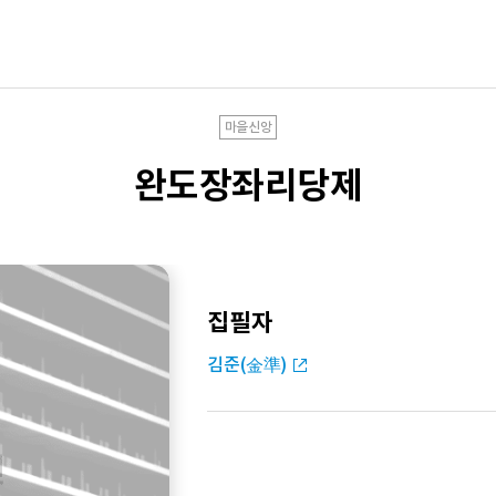
마을신앙
완도장좌리당제
집필자
김준(金準)