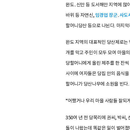
완도․신안 등 도서해안 지역에 많
바위 등 자연신,
임경업 장군
․
사도
할머니당산 등으로 나뉜다. 마지막
완도 지역의 대표적인 당산제로는 
개를 막고 주민이 모두 모여 마을
당할머니에게 올린 제주를 한 잔씩
사이에 여자들은 당집 안의 음식을
할머니가 당산나무에 소원을 빈다.
“어쨌거나 우리 마을 사람들 잘되게 
350여 년 전 당목리에 권씨, 박
돌이 나왔는데 똑같은 일이 벌어졌