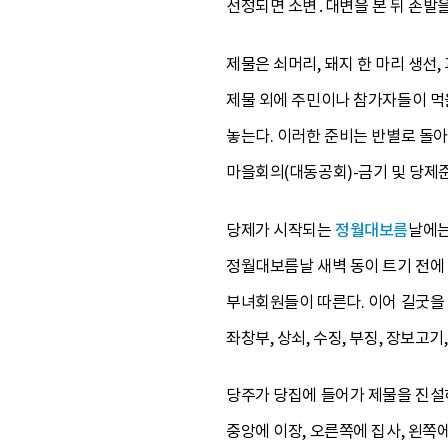
선정되면 소변․대변을 본 뒤 손발을
제물은 쇠머리, 돼지 한 마리 생선,
제물 외에 주민이나 참가자들이 먹
놓는다. 이러한 준비는 반별로 돌아
마을회의(대동공회)-금기 및 당제준
당제가 시작되는
정월대보름
날에는
정월대보름날 새벽 동이 트기 전에 
부녀회원들이 따른다. 이어 길굿을 치
좌창부, 상쇠, 수징, 부징, 장보고기, 영
당주가 당집에 들어가 제물을 진설하
중앙에 이장, 오른쪽에 집사, 왼쪽