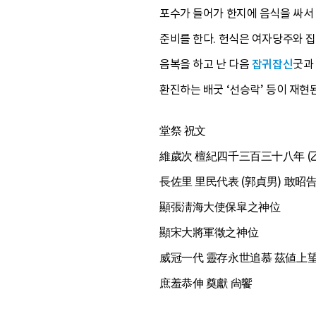
포수가 들어가 한지에 음식을 싸서 땅
준비를 한다. 헌식은 여자당주와 
음복을 하고 난 다음
잡귀잡신
굿과
환진하는 배굿 ‘선승락’ 등이 재현
堂祭 祝文
維歲次 檀紀四千三百三十八年 (
長佐里 里民代表 (郭貞男) 敢昭
顯張淸海大使保皐之神位
顯宋大將軍徵之神位
威冠一代 靈存永世追慕 茲値上望
庶羞恭伸 奠獻 尙饗