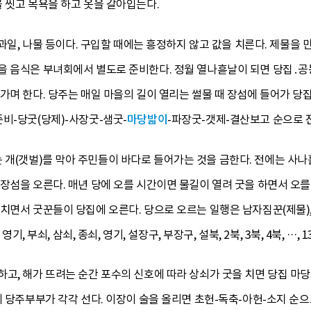
 씻고 목욕을 하고 옷을 갈아입는다.
 과일, 나물 등이다. 구입할 때에는 흥정하지 않고 값을 치른다. 제물을 
을 음식은 부녀회에서 별도로 준비한다. 정월 열나흗날이 되면 당집․공
가며 한다. 당주는 매일 마을의 길이 열리는 썰물 때 장섬에 들어가 당집
비-당굿(당제)-사장굿-샘굿-
마당밟이
-파장굿-갯제-결산보고 순으로 
 개(갯벌)를 막아 주민들이 바다로 들어가는 것을 금한다. 전에는 사나
장섬을 오른다. 매년 당에 오를 시간이면 물길이 열려 굿을 하면서 오를 
면서 굿꾼들이 당집에 오른다. 당으로 오르는 일행은 남자짐꾼(제물), 여
기, 부쇠, 삼쇠, 종쇠, 영기, 설장구, 부장구, 설북, 2북, 3북, 4북, …, 
고, 해가 뜨려는 순간 포수의 신호에 따라 상쇠가 굿을 치면 당집 마
에 당주부부가 각각 선다. 이장이 술을 올리면 초헌-독축-아헌-소지 순으