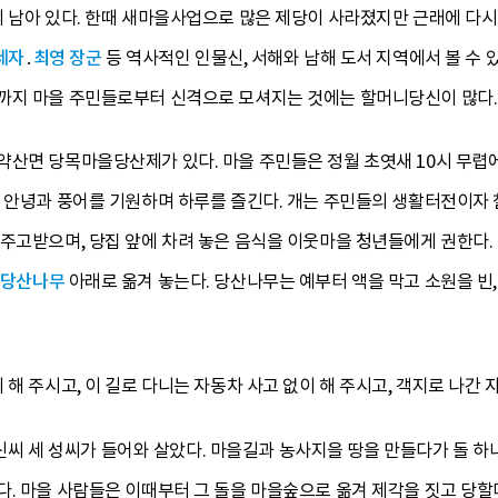
이 남아 있다. 한때 새마을사업으로 많은 제당이 사라졌지만 근래에 다시
세자
․
최영 장군
등 역사적인 인물신, 서해와 남해 도서 지역에서 볼 수 
까지 마을 주민들로부터 신격으로 모셔지는 것에는 할머니당신이 많다.
약산면 당목마을당산제가 있다. 마을 주민들은 정월 초엿새 10시 무렵에
의 안녕과 풍어를 기원하며 하루를 즐긴다. 개는 주민들의 생활터전이자
 주고받으며, 당집 앞에 차려 놓은 음식을 이웃마을 청년들에게 권한다.
당산나무
아래로 옮겨 놓는다. 당산나무는 예부터 액을 막고 소원을 빈
해 주시고, 이 길로 다니는 자동차 사고 없이 해 주시고, 객지로 나간 
씨, 신씨 세 성씨가 들어와 살았다. 마을길과 농사지을 땅을 만들다가 돌 
다. 마을 사람들은 이때부터 그 돌을 마을숲으로 옮겨 제각을 짓고 당