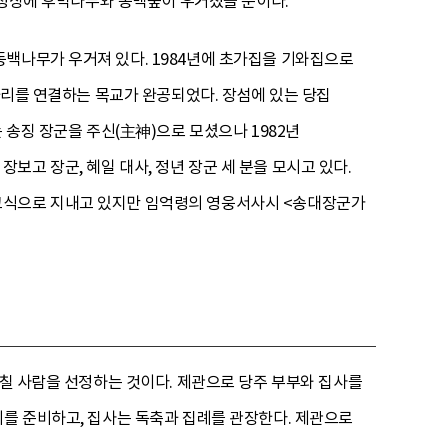
, 정상에 후박나무와 동백숲이 우거졌을 뿐이다.
동백나무가 우거져 있다. 1984년에 초가집을 기와집으로
장좌리를 연결하는 목교가 완공되었다. 장섬에 있는 당집
 송징 장군을 주신(主神)으로 모셨으나 1982년
고 장군, 혜일 대사, 정년 장군 세 분을 모시고 있다.
교식으로 지내고 있지만 임억령의 영웅서사시 <송대장군가
 칠 사람을 선정하는 것이다. 제관으로 당주 부부와 집사를
체를 준비하고, 집사는 독축과 집례를 관장한다. 제관으로