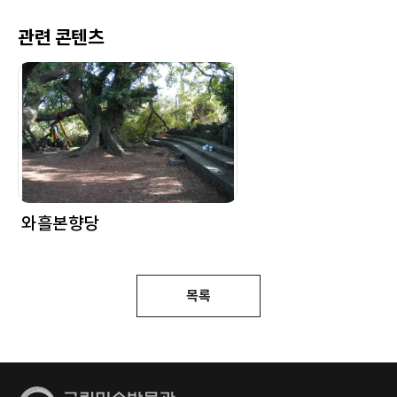
관련 콘텐츠
와흘본향당
목록