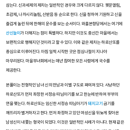
삼는다. 신과세제의 제차는 일반적인 경우와 크게 다르지 않다. 궷문열림,
초감제, 나까시리놀림, 산받음 등 순으로 한다. 신을 청하여 기원하고 신을
즐겁게 놀린 뒤에 한해의 운수를 보는 순서이다. 와흘본향당에서는 여기에
산신놀이
가 더해지는 점이 특별하다. 하지만 이것도 중산간 마을에서는
보편적으로 행해지던 것이라고 할 수 있다. 이와 같은 제차는 하로산또를
중심으로 이루어진다. 아침 일찍 시작한 굿은 점심나절이 지나야
마무리된다. 마을부녀회에서는 매년 참여한 모든 사람에게 국수를
제공한다.
본풀이는 전형적인 남녀 신의 만남과 이별 구도로 짜여져 있다. 사냥하던
하로산또가 먼저 좌정한 서정승 따님아기를 보고 한눈에 반하여 부부의
연을 맺는다. 하로산또는 임신한 서정승 따님아기가
돼지고기
금기를
깨뜨리자 별거하자고 한다. 먼저 좌정하고 있던 여성신을 뒤늦게 찾아온
남성신이 내쫓는 형국이 되었다. 이것은 일반적인 사례가 아니다. 현재 같은