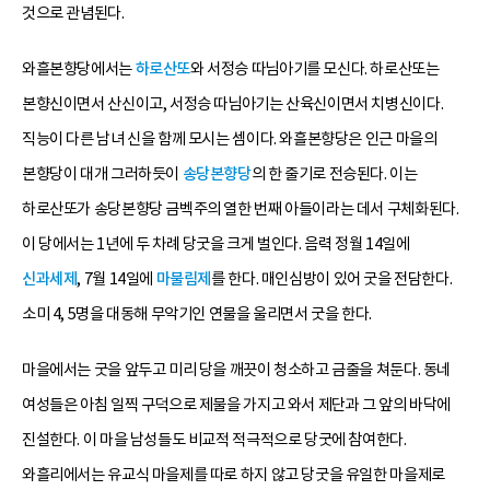
것으로 관념된다.
와흘본향당에서는
하로산또
와 서정승 따님아기를 모신다. 하로산또는
본향신이면서 산신이고, 서정승 따님아기는 산육신이면서 치병신이다.
직능이 다른 남녀 신을 함께 모시는 셈이다. 와흘본향당은 인근 마을의
본향당이 대개 그러하듯이
송당본향당
의 한 줄기로 전승된다. 이는
하로산또가 송당본향당 금벡주의 열한 번째 아들이라는 데서 구체화된다.
이 당에서는 1년에 두 차례 당굿을 크게 벌인다. 음력 정월 14일에
신과세제
, 7월 14일에
마불림제
를 한다. 매인심방이 있어 굿을 전담한다.
소미 4, 5명을 대동해 무악기인 연물을 울리면서 굿을 한다.
마을에서는 굿을 앞두고 미리 당을 깨끗이 청소하고 금줄을 쳐둔다. 동네
여성들은 아침 일찍 구덕으로 제물을 가지고 와서 제단과 그 앞의 바닥에
진설한다. 이 마을 남성들도 비교적 적극적으로 당굿에 참여한다.
와흘리에서는 유교식 마을제를 따로 하지 않고 당굿을 유일한 마을제로