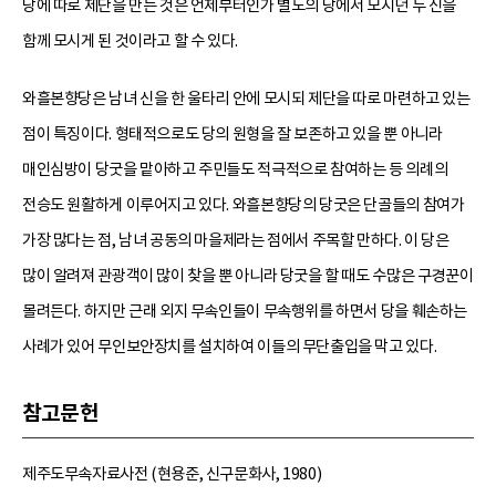
당에 따로 제단을 만든 것은 언제부터인가 별도의 당에서 모시던 두 신을
함께 모시게 된 것이라고 할 수 있다.
와흘본향당은 남녀 신을 한 울타리 안에 모시되 제단을 따로 마련하고 있는
점이 특징이다. 형태적으로도 당의 원형을 잘 보존하고 있을 뿐 아니라
매인심방이 당굿을 맡아하고 주민들도 적극적으로 참여하는 등 의례의
전승도 원활하게 이루어지고 있다. 와흘본향당의 당굿은 단골들의 참여가
가장 많다는 점, 남녀 공동의 마을제라는 점에서 주목할 만하다. 이 당은
많이 알려져 관광객이 많이 찾을 뿐 아니라 당굿을 할 때도 수많은 구경꾼이
몰려든다. 하지만 근래 외지 무속인들이 무속행위를 하면서 당을 훼손하는
사례가 있어 무인보안장치를 설치하여 이들의 무단출입을 막고 있다.
참고문헌
제주도무속자료사전 (현용준, 신구문화사, 1980)