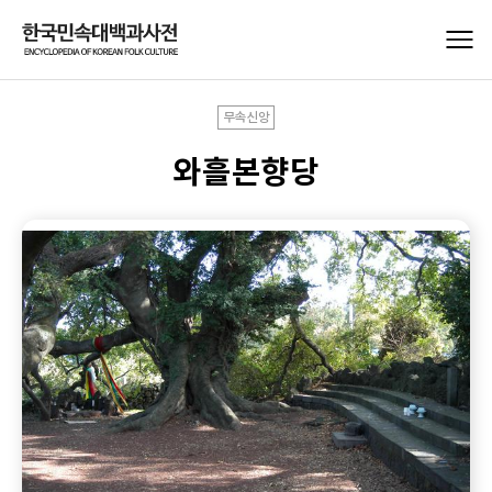
무속신앙
와흘본향당