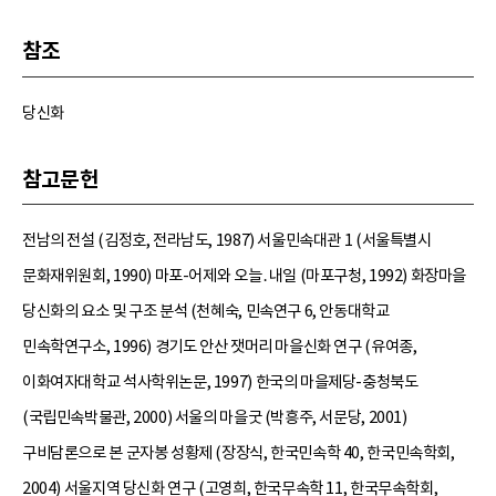
참조
당신화
참고문헌
전남의 전설 (김정호, 전라남도, 1987) 서울민속대관 1 (서울특별시
문화재위원회, 1990) 마포-어제와 오늘․내일 (마포구청, 1992) 화장마을
당신화의 요소 및 구조 분석 (천혜숙, 민속연구 6, 안동대학교
민속학연구소, 1996) 경기도 안산 잿머리 마을신화 연구 (유여종,
이화여자대학교 석사학위논문, 1997) 한국의 마을제당-충청북도
(국립민속박물관, 2000) 서울의 마을굿 (박흥주, 서문당, 2001)
구비담론으로 본 군자봉 성황제 (장장식, 한국민속학 40, 한국민속학회,
2004) 서울지역 당신화 연구 (고영희, 한국무속학 11, 한국무속학회,