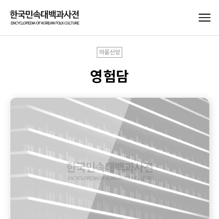
마을신앙
영험담