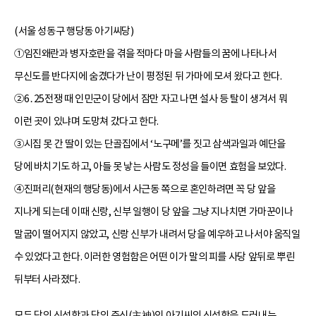
(서울 성동구 행당동 아기씨당)
①임진왜란과 병자호란을 겪을 적마다 마을 사람들의 꿈에 나타나서
무신도를 반다지에 숨겼다가 난이 평정된 뒤 가마에 모셔 왔다고 한다.
②6․25전쟁 때 인민군이 당에서 잠만 자고 나면 설사 등 탈이 생겨서 뭐
이런 곳이 있냐며 도망쳐 갔다고 한다.
③시집 못 간 딸이 있는 단골집에서 ‘노구메’를 짓고 삼색과일과 예단을
당에 바치기도 하고, 아들 못 낳는 사람도 정성을 들이면 효험을 보았다.
④진퍼리(현재의 행당동)에서 사근동 쪽으로 혼인하려면 꼭 당 앞을
지나게 되는데 이때 신랑, 신부 일행이 당 앞을 그냥 지나치면 가마꾼이나
말굽이 떨어지지 않았고, 신랑 신부가 내려서 당을 예우하고 나서야 움직일
수 있었다고 한다. 이러한 영험함은 어떤 이가 말의 피를 사당 앞뒤로 뿌린
뒤부터 사라졌다.
모두 당의 신성함과 당의 주신(主神)인 아기씨의 신성함을 드러내는