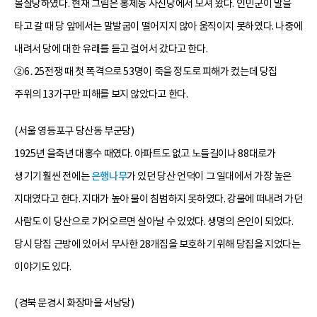
몰살당하였다. 현재 그림은 홍제동 사신당에서 모셔 왔다. 인민군이 말을
타고 갈 때 당 앞에서는 말발굽이 떨어지지 않아 움직이지 못하였다. 나중에
내려서 당에 대한 유래를 듣고 걸어서 갔다고 한다.
②6․25전쟁 때 첫 폭격으로 53명이 죽을 정도로 피해가 컸는데 당집
주위의 13가구만 피해를 보지 않았다고 한다.
(서울 영등포구 당산동 부군당)
1925년 을축년 대홍수 때였다. 아파트도 없고 노들길이나 88대로가
생기기 훨씬 전에는
은행나무
가 있던 당산 언덕이 그 일대에서 가장 높은
지대였다고 한다. 지대가 높아 물이 침범하지 못하였다. 강물에 떠내려 가던
사람도 이 당산으로 기어오르면 살아날 수 있었다. 생명의 은인이 되었다.
당시 당집 근방에 있어서 무사한 28개집을 보호하기 위해 당집을 지었다는
이야기도 있다.
(경북 문경시 화장마을 서낭당)