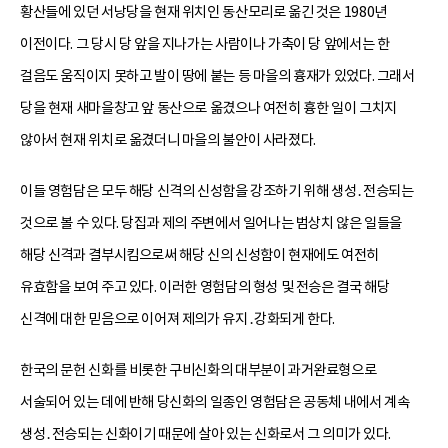
황산들에 있던 서낭당을 현재 위치인 동산모리로 옮긴 것은 1980년
이전이다. 그 당시 당 앞을 지나가는 사람이나 가축이 당 앞에서는 한
걸음도 움직이지 못하고 발이 땅에 붙는 등 마을의 흉재가 있었다. 그래서
당을 현재 새마을창고 앞 동산으로 옮겼으나 여전히 흉한 일이 그치지
않아서 현재 위치로 옮겼더니 마을의 불안이 사라졌다.
이들 영험담은 모두 해당 신격의 신성함을 강조하기 위해 생성․전승되는
것으로 볼 수 있다. 당집과 제의 주변에서 일어나는 범상치 않은 일들을
해당 신격과 결부시킴으로써 해당 신의 신성함이 현재에도 여전히
유효함을 보여 주고 있다. 이러한 영험담의 형성 및 전승은 결국 해당
신격에 대한 믿음으로 이어져 제의가 유지․강화되게 한다.
한국의 문헌 신화를 비롯한 구비신화의 대부분이 과거완료형으로
서술되어 있는 데에 반해 당신화의 일종인 영험담은 공동체 내에서 계속
생성․전승되는 신화이기 때문에 살아 있는 신화로서 그 의미가 있다.