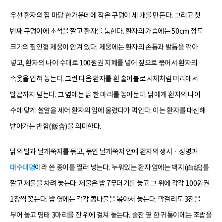
우선 환자의 집 마당 한가운데에 작은 구덩이 세 개를 만든다. 그리고 첫
번째 구덩이에 초석을 깔고 환자를 눕힌다. 환자의 가슴에는 50cm 정도
크기의 짚인형 제웅이 안겨 있다. 제웅에는 환자의 손톱과 발톱을 깎아
넣고, 환자의 나이 수대로 100원권 지폐를 넣어 짚으로 묶어서 환자의
속옷을 입혀 놓는다. 그런 다음 환자를 흰 홑이불로 시체처럼 머리에서
발끝까지 덮는다. 그 옆에는 닭 한 마리를 놓아둔다. 닭에게 환자의 나이
수에 맞게 쌀알을 세어 환자의 입에 물렸다가 먹인다. 이는 환자를 대신해
받아가는 반함(飯含)을 의미한다.
닭의 발과 날개쭉지를 묶고, 묶인 날개쭉지 안에 환자의 생시ㆍ성명과
대수대명
이라 쓴 종이를 찔러 넣는다. 누워있는 환자 앞에는 백지(白紙)를
깔고 제물을 차려 놓는다. 제물은 밥 7무더기를 놓고 그 위에 각각 100원권
1장씩 꽂는다. 밥 옆에는 각각 콩나물을 볶아서 놓는다. 막걸리도 3잔을
부어 놓고 명태 3마리를 잔 위에 걸쳐 놓는다. 술잔 옆 한 귀퉁이에는 조밥을