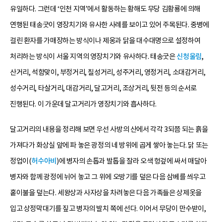
유일하다. 그런데 ‘인천 지역’에서 활동하는 황해도 무당 김황룡에 의해
연행된 태송굿이 영장치기와 유사한 사례를 보이고 있어 주목된다. 중병에
걸린 환자를 가매장하는 방식이나 제웅과 닭을 대수대명으로 설정하여
처리하는 방식이 서울 지역의 영장치기와 유사하다. 태송굿은
신청울림
,
산거리, 석함맞이, 부정거리, 칠성거리, 성주거리, 영정거리, 소대감거리,
성수거리, 타살거리, 대감거리, 달고거리, 조상거리, 뒷전 등의 순서로
진행된다. 이 가운데 달고거리가 영장치기와 흡사하다.
달고거리의 내용을 정리해 보면 우선 사방의 산에서 각각 3되쯤 되는 흙을
가져다가 화상실 앞에 파 놓은 광정의 네 방위에 곱게 쌓아 놓는다. 닭 또는
정업이(
허수아비
)에 병자의 손톱과 발톱을 잘라 오색 헝겊에 싸서 매달아
병자와 함께 광정에 뉘어 놓고 그 위에 오방기를 덮은 다음 삼베를 씌우고
홑이불을 덮는다. 세왕상과 사자상을 차려놓은 다음 가족들은 상제옷을
입고 상정막대기를 짚고 병자의 발치 쪽에 선다. 이어서 무당이 만수받이,