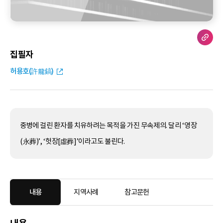
집필자
허용호(許龍鎬)
중병에 걸린 환자를 치유하려는 목적을 가진 무속제의. 달리 ‘영장
(永葬)’, ‘헛장[虛葬]’이라고도 불린다.
내용
지역사례
참고문헌