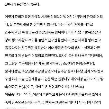
1보시기 분량 정도 놓는다.
이렇게 준비가 되면 가상적 시체매장의식이 벌어진다. 무당이 환자의 머리,
배, 발 부분에 흙을 한 삽씩 떠서 얹는다. 이는 무당이 환자를 시체로
간주하고 땅 속에 묻는 것을 상징하는 행위이다. 이어서 닭의 발목을 잡고
땅에 찧으며 환자 주위를 돌면서 달구질을 한다. 이것은 시체를 땅에 묻고
흙을 다지는 달구질을 상징한다. 이때 무당은 환자의 생시ㆍ성명과 아픈
연유를 대며 병을 걷어 달라고 축원한다. 조사된 축원의 내용은 “본향제융,
그 고랑산 부군제융, 상산제융, 불사제융님, 조상대감 본향상산대감,
불사대감님, 초상상문 추당살 맞었으니 왼추당 참겨 내추당 참겨 모두 벳겨
주십소사. 오늘 본향제융님이 쉰살 먹은 권명대주 대수대명 받아 가지구 땅
속으로 든 본(本)이구, 쉰살 먹은 권명대주 이씨는 난 본(本)
이올습니다…”이다. 이렇게 축원하고 제웅이 환자의 액운을 대신 맡아서
죽어 땅속으로 들어가 묻히고, 환자는 그 결과로 해서 다시 세상에 나오게