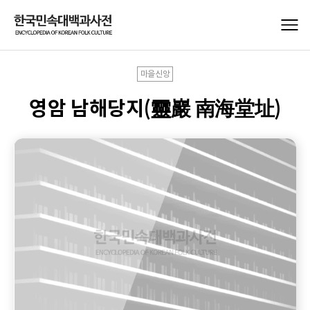
마을신앙
영암 남해당지(靈巖 南海堂址)