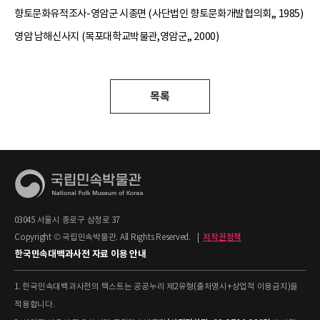
향토문화유적조사-영암군 시종면 (사단법인 향토문화개발협의회,, 1985)
영암 남해신사지 (목포대학교박물관,영암군,, 2000)
목록
03045 서울시 종로구 삼청로 37
Copyright © 국립민속박물관. All Rights Reserved.
|
저작권정책
한국민속대백과사전 자료 이용 안내
1. 한국민속대백과사전의 텍스트는 공공누리 제2유형(출처명시+상업적 이용금지)을
적용합니다.