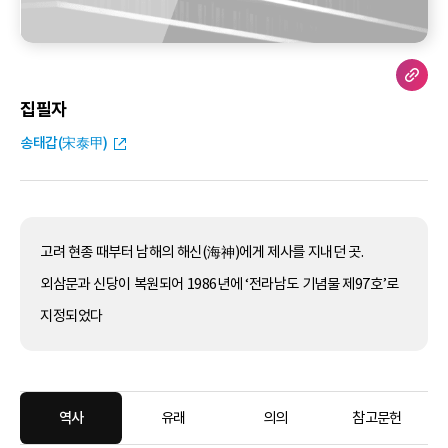
집필자
송태갑(宋泰甲)
고려 현종 때부터 남해의 해신(海神)에게 제사를 지내던 곳.
외삼문과 신당이 복원되어 1986년에 ‘전라남도 기념물 제97호’로
지정되었다
역사
유래
의의
참고문헌