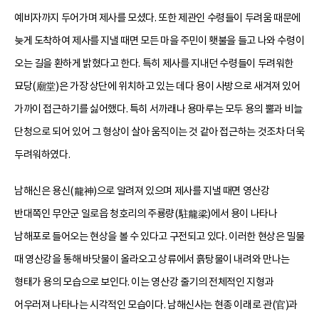
예비자까지 두어가며 제사를 모셨다. 또한 제관인 수령들이 두려움 때문에
늦게 도착하여 제사를 지낼 때면 모든 마을 주민이 횃불을 들고 나와 수령이
오는 길을 환하게 밝혔다고 한다. 특히 제사를 지내던 수령들이 두려워한
묘당(廟堂)은 가장 상단에 위치하고 있는 데다 용이 사방으로 새겨져 있어
가까이 접근하기를 싫어했다. 특히 서까래나 용마루는 모두 용의 뿔과 비늘
단청으로 되어 있어 그 형상이 살아 움직이는 것 같아 접근하는 것조차 더욱
두려워하였다.
남해신은 용신(龍神)으로 알려져 있으며 제사를 지낼 때면 영산강
반대쪽인 무안군 일로읍 청호리의 주룡량(駐龍梁)에서 용이 나타나
남해포로 들어오는 현상을 볼 수 있다고 구전되고 있다. 이러한 현상은 밀물
때 영산강을 통해 바닷물이 올라오고 상류에서 흙탕물이 내려와 만나는
형태가 용의 모습으로 보인다. 이는 영산강 줄기의 전체적인 지형과
어우러져 나타나는 시각적인 모습이다. 남해신사는 현종 이래로 관(官)과