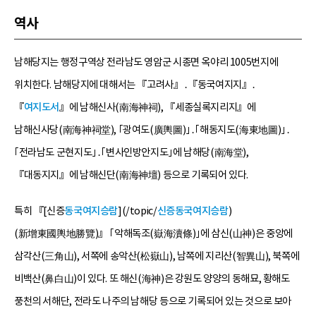
역사
남해당지는 행정구역상 전라남도 영암군 시종면 옥야리 1005번지에
위치한다. 남해당지에 대해서는 『고려사』․『동국여지지』․
『
여지도서
』에 남해신사(南海神祠), 『세종실록지리지』에
남해신사당(南海神祠堂), ｢광여도(廣輿圖)｣․｢해동지도(海東地圖)｣․
｢전라남도 군현지도｣․｢변사인방안지도｣에 남해당(南海堂),
『대동지지』에 남해신단(南海神壇) 등으로 기록되어 있다.
특히 『[신증
동국여지승람
](/topic/
신증동국여지승람
)
(新增東國輿地勝覽)』 ｢악해독조(嶽海瀆條)｣에 삼신(山神)은 중앙에
삼각산(三角山), 서쪽에 송악산(松嶽山), 남쪽에 지리산(智異山), 북쪽에
비백산(鼻白山)이 있다. 또 해신(海神)은 강원도 양양의 동해묘, 황해도
풍천의 서해단, 전라도 나주의 남해당 등으로 기록되어 있는 것으로 보아