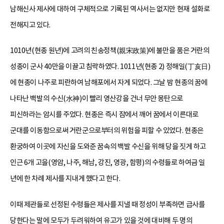
남해신사 제사에 대하여 구체적으로 기록된 역사서는 없지만 현재 설화로
전해지고 있다.
1010년(현종 원년)에 고려의 친송정책(親宋政策)에 불만을 품은 거란의
성종이 군사 40만을 이끌고 침략하였다. 1011년(현종 2) 정해일(丁亥日)
에 현종이 나주로 피란하여 남해포에서 자게 되었다. 그날 밤 현종의 꿈에
나타난 백발의 수신(水神)이 빨리 영산강을 건너 무안 몽탄으로
피신하라는 암시를 주었다. 현종은 즉시 잠에서 깨어 꿈에서 이른대로
군대를 이동함으로써 거란군으로부터의 위험을 피할 수 있었다. 현종은
환궁하여 이곳에 자신을 도와준 꿈속의 백발 수신을 위해 당을 짓게 하고
인근 6개 고을(영암, 나주, 해남, 강진, 영광, 함평)의 수령들로 하여금 일
년에 한 차례 제사를 지내게 했다고 한다.
이때 제관들로 선정된 수령들은 제사를 지낼 때 정성이 부족하면 급사를
당한다는 말에 모두가 두려워하여 유고가 있을 것에 대비해 두 명의