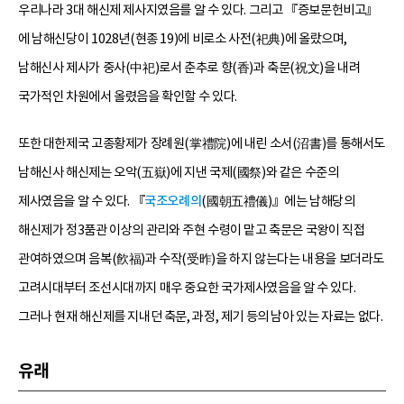
우리나라 3대 해신제 제사지였음를 알 수 있다. 그리고 『증보문헌비고』
에 남해신당이 1028년(현종 19)에 비로소 사전(祀典)에 올랐으며,
남해신사 제사가 중사(中祀)로서 춘추로 향(香)과 축문(祝文)을 내려
국가적인 차원에서 올렸음을 확인할 수 있다.
또한 대한제국 고종황제가 장례원(掌禮院)에 내린 소서(沼書)를 통해서도
남해신사 해신제는 오악(五嶽)에 지낸 국제(國祭)와 같은 수준의
제사였음을 알 수 있다. 『
국조오례의
(國朝五禮儀)』에는 남해당의
해신제가 정3품관 이상의 관리와 주현 수령이 맡고 축문은 국왕이 직접
관여하였으며 음복(飮福)과 수작(受昨)을 하지 않는다는 내용을 보더라도
고려시대부터 조선시대까지 매우 중요한 국가제사였음을 알 수 있다.
그러나 현재 해신제를 지내던 축문, 과정, 제기 등의 남아 있는 자료는 없다.
유래