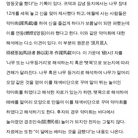
영등굿을 했다”는 기록이 있다. 귀덕과 김녕 등지에서는 나무 장대
12개를 세워 놓고 신을 맞아 제사했다 하고, 애월에 사는 사람들은
약마희(躍馬戱)를 하여 신을 즐겁게 하다가 보름날이 되면 파했는데
이를 연등(燃燈)[영등]이라 했다고 한다. 이와 같은 약마희에 대한
해석에는 다소 이견이 있다. 이 부분의 원문은 ‘涯月居人
得槎形如馬頭者 飾以彩帛 作躍馬戱’이다. 이 가운데 ‘槎(사)’ 자를
‘나무 또는 나무등거리’로 해석하는지 혹은 ‘뗏목’으로 보는지에 따라
견해가 달라진다. 나무 혹은 나무 등거리로 해석하여 나무가 말머리
모양 같은 것을 얻어 이를 채색비단으로 꾸며 말이 뛰는 놀이인
약마희를 하였다고 해석한 자료가 있는가 하면, 뗏목으로 해석하여
떼배를 말머리 모양으로 만들어 이를 채색비단으로 꾸며 약마희를
하였다고 해석하기도 한다. 후자의 경우 약마희는 바다에서
놀아졌던 경조민속(競漕民俗) 놀이가 되지만 전자는 그렇지 않다.
자료에는 또한 “이 달에는 배타는 것을 금했다”는 내용도 나온다.