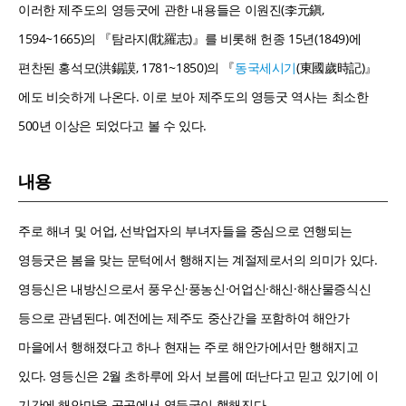
이러한 제주도의 영등굿에 관한 내용들은 이원진(李元鎭,
1594~1665)의 『탐라지(耽羅志)』를 비롯해 헌종 15년(1849)에
편찬된 홍석모(洪錫謨, 1781~1850)의 『
동국세시기
(東國歲時記)』
에도 비슷하게 나온다. 이로 보아 제주도의 영등굿 역사는 최소한
500년 이상은 되었다고 볼 수 있다.
내용
주로 해녀 및 어업, 선박업자의 부녀자들을 중심으로 연행되는
영등굿은 봄을 맞는 문턱에서 행해지는 계절제로서의 의미가 있다.
영등신은 내방신으로서 풍우신·풍농신·어업신·해신·해산물증식신
등으로 관념된다. 예전에는 제주도 중산간을 포함하여 해안가
마을에서 행해졌다고 하나 현재는 주로 해안가에서만 행해지고
있다. 영등신은 2월 초하루에 와서 보름에 떠난다고 믿고 있기에 이
기간에 해안마을 곳곳에서 영등굿이 행해진다.