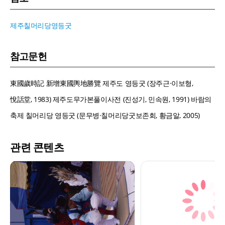
제주칠머리당영등굿
참고문헌
東國歲時記 新增東國輿地勝覽 제주도 영등굿 (장주근·이보형,
悅話堂, 1983) 제주도무가본풀이사전 (진성기, 민속원, 1991) 바람의
축제 칠머리당 영등굿 (문무병·칠머리당굿보존회, 황금알, 2005)
관련 콘텐츠