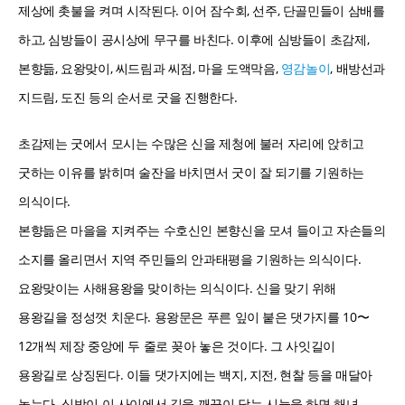
제상에 촛불을 켜며 시작된다. 이어 잠수회, 선주, 단골민들이 삼배를
하고, 심방들이 공시상에 무구를 바친다. 이후에 심방들이 초감제,
본향듦, 요왕맞이, 씨드림과 씨점, 마을 도액막음,
영감놀이
, 배방선과
지드림, 도진 등의 순서로 굿을 진행한다.
초감제는 굿에서 모시는 수많은 신을 제청에 불러 자리에 앉히고
굿하는 이유를 밝히며 술잔을 바치면서 굿이 잘 되기를 기원하는
의식이다.
본향듦은 마을을 지켜주는 수호신인 본향신을 모셔 들이고 자손들의
소지를 올리면서 지역 주민들의 안과태평을 기원하는 의식이다.
요왕맞이는 사해용왕을 맞이하는 의식이다. 신을 맞기 위해
용왕길을 정성껏 치운다. 용왕문은 푸른 잎이 붙은 댓가지를 10〜
12개씩 제장 중앙에 두 줄로 꽂아 놓은 것이다. 그 사잇길이
용왕길로 상징된다. 이들 댓가지에는 백지, 지전, 현찰 등을 매달아
놓는다. 심방이 이 사이에서 길을 깨끗이 닦는 시늉을 하면 해녀