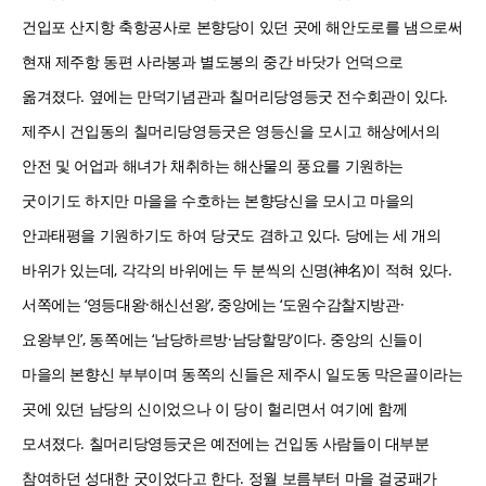
건입포 산지항 축항공사로 본향당이 있던 곳에 해안도로를 냄으로써
현재 제주항 동편 사라봉과 별도봉의 중간 바닷가 언덕으로
옮겨졌다. 옆에는 만덕기념관과 칠머리당영등굿 전수회관이 있다.
제주시 건입동의 칠머리당영등굿은 영등신을 모시고 해상에서의
안전 및 어업과 해녀가 채취하는 해산물의 풍요를 기원하는
굿이기도 하지만 마을을 수호하는 본향당신을 모시고 마을의
안과태평을 기원하기도 하여 당굿도 겸하고 있다. 당에는 세 개의
바위가 있는데, 각각의 바위에는 두 분씩의 신명(神名)이 적혀 있다.
서쪽에는 ‘영등대왕·해신선왕’, 중앙에는 ‘도원수감찰지방관·
요왕부인’, 동쪽에는 ‘남당하르방·남당할망’이다. 중앙의 신들이
마을의 본향신 부부이며 동쪽의 신들은 제주시 일도동 막은골이라는
곳에 있던 남당의 신이었으나 이 당이 헐리면서 여기에 함께
모셔졌다. 칠머리당영등굿은 예전에는 건입동 사람들이 대부분
참여하던 성대한 굿이었다고 한다. 정월 보름부터 마을 걸궁패가