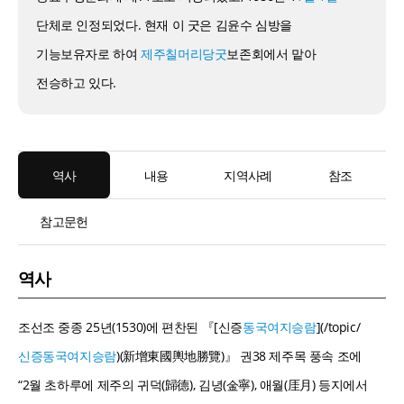
단체로 인정되었다. 현재 이 굿은 김윤수 심방을
기능보유자로 하여
제주칠머리당굿
보존회에서 맡아
전승하고 있다.
역사
내용
지역사례
참조
참고문헌
역사
조선조 중종 25년(1530)에 편찬된 『[신증
동국여지승람
](/topic/
신증동국여지승람
)(新增東國輿地勝覽)』 권38 제주목 풍속 조에
“2월 초하루에 제주의 귀덕(歸德), 김녕(金寧), 애월(厓月) 등지에서