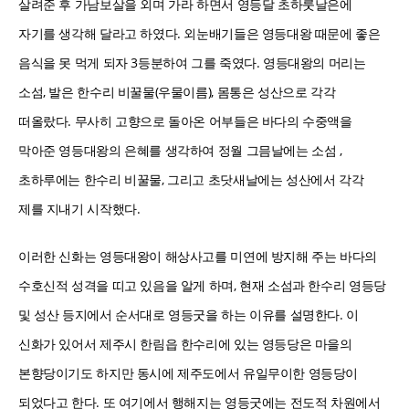
살려준 후 가남보살을 외며 가라 하면서 영등달 초하룻날은에
자기를 생각해 달라고 하였다. 외눈배기들은 영등대왕 때문에 좋은
음식을 못 먹게 되자 3등분하여 그를 죽였다. 영등대왕의 머리는
소섬, 발은 한수리 비꿀물(우물이름), 몸통은 성산으로 각각
떠올랐다. 무사히 고향으로 돌아온 어부들은 바다의 수중액을
막아준 영등대왕의 은혜를 생각하여 정월 그믐날에는 소섬 ,
초하루에는 한수리 비꿀물, 그리고 초닷새날에는 성산에서 각각
제를 지내기 시작했다.
이러한 신화는 영등대왕이 해상사고를 미연에 방지해 주는 바다의
수호신적 성격을 띠고 있음을 알게 하며, 현재 소섬과 한수리 영등당
및 성산 등지에서 순서대로 영등굿을 하는 이유를 설명한다. 이
신화가 있어서 제주시 한림읍 한수리에 있는 영등당은 마을의
본향당이기도 하지만 동시에 제주도에서 유일무이한 영등당이
되었다고 한다. 또 여기에서 행해지는 영등굿에는 전도적 차원에서