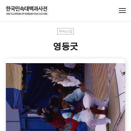
무속신앙
영등굿