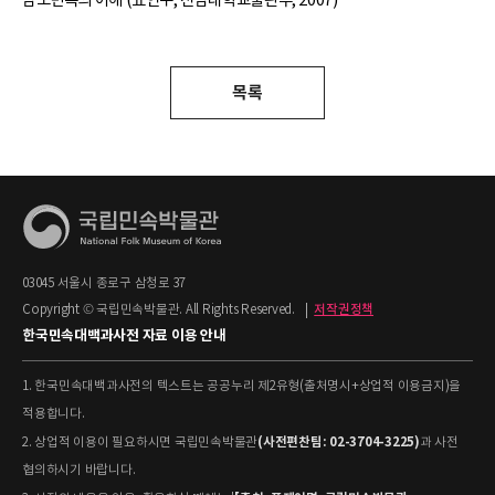
목록
03045 서울시 종로구 삼청로 37
Copyright © 국립민속박물관. All Rights Reserved.
|
저작권정책
한국민속대백과사전 자료 이용 안내
1. 한국민속대백과사전의 텍스트는 공공누리 제2유형(출처명시+상업적 이용금지)을
적용합니다.
(사전편찬팀: 02-3704-3225)
2. 상업적 이용이 필요하시면 국립민속박물관
과 사전
협의하시기 바랍니다.