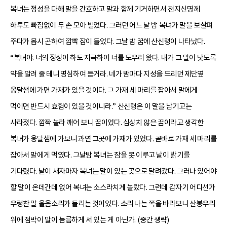
복녀는 정성을 다해 말을 간호하고 말과 함께 기거하면서 천지신명께
하루도 빠짐없이 두 손 모아 빌었다. 그러던 어느 날 밤 복녀가 말을 보살펴
주다가 몹시 곤하여 깜빡 잠이 들었다. 그날 밤 꿈에 산신령이 나타났다.
“복녀야. 너의 정성이 하도 지극하여 너를 도우러 왔다. 내가 그 말이 낫도록
약을 알려 줄 테니 명심하여 듣거라. 네가 밤마다 지성을 드리던 제단옆
옹달샘에 가면 가재가 있을 것이다. 그 가재 세 마리를 잡아서 말에게
먹이면 반드시 효험이 있을 것이니라.” 산신령은 이 말을 남기고는
사라졌다. 깜짝 놀라 깨어 보니 꿈이었다. 심상치 않은 꿈이라고 생각한
복녀가 옹달샘에 가보니 과연 그곳에 가재가 있었다. 곧바로 가재 세 마리를
잡아서 말에게 먹였다. 그날밤 복녀는 잠을 못 이루고 날이 밝기를
기다렸다. 날이 새자마자 복녀는 말이 있는 곳으로 달려갔다. 그러나 있어야
할 말이 온데간데 없어 복녀는 소스라치게 놀랐다. 그런데 갑자기 어디선가
우렁찬 말 울음소리가 들리는 것이었다. 소리 나는 쪽을 바라보니 산봉우리
위에 점박이 말이 늠름하게 서 있는 게 아닌가. (중간 생략)