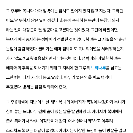
그 후부터 복녀와 애마 점박이는 잠시도 떨어져 있지 않고 지냈다. 그러던
어느 날 뜻하지 않은 일이 생겼다. 화동에 주재하는 목관이 목장에 와서
하는 말이 대장군이 탈 장군마를 고른다는 것이었다. 그런데 하필이면
복녀가 애지중지하는 점박이가 선발된 것이었다. 복녀는 그 사실을 안 순간
눈앞이 캄캄하였다. 끌려가는 애마 점박이도 복녀의이별을 서러워하는지
가지 않으려고 뒷걸음질치면서 우는 것이었다. 점박이와 이별한 복녀는
애마와의 추억을 되새기기 위해 그 자리에 한 그루의
느티나무
를 심고는
그만 병이 나서 자리에 눕고 말았다. 아무리 좋은 약을 써도 백약이
무효였다. 병세는 점점 악화되어 갔다.
그 후 6개월이 지난 어느 날 새벽 복녀의 아버지가 목장에 나갔다가 복녀가
심어 놓은 느티나무 곁에 숨어 있는 말을 발견하였다. 아버지가 복녀에게
급히 뛰어가서 “복녀야점박이가 왔다. 어서 일어나라”하고 아무리
소리쳐도 복녀는 대답이 없었다. 아버지는 이상한 느낌이 들어 방문을 열고