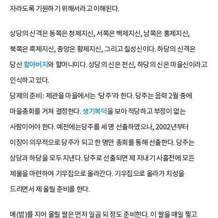
자라도록 기원하기 위해서라고 이해된다.
상당의 신격은 동쪽은 청제지신, 서쪽은 백제지신, 남쪽은 홍제지신,
북쪽은 흑제지신, 중앙은 황제지신, 그리고 칠성신이다. 하당의 신격은
당산
할아버지
와 할머니이다. 상당의 신은 천신, 하당의 신은 마을신이라고
인식하고 있다.
당제의 준비 : 제관을 마을에서는 ‘당주’라 한다. 당주는 음력 2월 중에
마을총회를 거쳐 결정한다.
생기복덕
을 보아 적당하고 부정이 없는
사람이어야 한다. 예전에는당주를 세 명 선출하였으나, 2002년부터
이장이 의무적으로 당주가 되고 한 명만 총회를 통해 선출한다. 당주는
상당과 하당을 모두 지낸다. 당주로 선출되면 제 지내기 사흘전에 모든
제물을 마련하여 기우집으로 올라간다. 기우집으로 올라가 치성을
드리면서 제 올릴 준비를 한다.
메(밥)를 지어 올릴 쌀은 먼저 일곱 되 정도 준비한다. 이 쌀을 매일 찧고