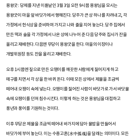
용왕굿 : 당제를 지낸 이튿날인 3월 3일 오전 9시쯤 용왕님을 모시는
용왕굿이 마을 앞 바닷가에서 행해진다. 당주가 큰 상 하나를 차려내고, 각
가정에서 헌식상을 준비하여 가지고 나와 줄을 지어 놓는다. 당주 집에서
만든 떡과 술을 각 가정에서 나온 상에 나누어 준 다음 당주와 집사가 잔을
올리고 재배한다. 다음엔 무당이 용왕굿을 한다. 마을의 이장이나
개발위원장 등도 잔을 올리고 재배한다.
오후 1시쯤엔 짚으로 만든 오쟁이를 깨끗한 사람에게 짊어지게 하고
매구를 치면서 각 상을 한 바퀴 돈다. 이때 모든 상에서 제물을 조금씩
떼어내 오쟁이 속에 넣는다. 오쟁이를 짊어진 사람이 바닷가로 가서 바닷물
속에 오쟁이를 던져 침수시킨다. 이렇게 하는 것은 용왕님을 대접하고
풍년과 풍어를 기원하는 것이다.
이후 무당은 제물을 조금씩 떼어내 바가지에 담아 물밥을 만들어서
바닷가에 부어 놓는다. 이는 수중고혼(水中孤魂)을 달래는 의미이다. 모든