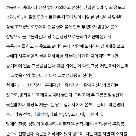
까불어서 싸래기나 깨진 쌀은 제외하고 온전한 낟알만 골라 두 되 정도로
추려 낸다. 이 쌀을 무명베로 만든 자루에 넣어 매일 한 번 씻어서 말린다.
삼월 초하룻날 오후에 이 쌀을 씻어 물에 걸러 두었다가 밤 10시쯤에
상당으로 들고 올라간다. 당주는 상당으로 올라가기전에 샘에서
목욕재계를 하고 새 옷으로 갈아입는다. 상당에 도착하면 입마개를 쓰고
솥에다 시루를 올려 쌀을 쪄서 메를 짓는다. 메가 다 지어지면 조그만
공기에 메 일곱 그릇을 담는다. 제단 위에는 메 다섯 그릇, 제단 아래에는 메
두 그릇을 각각 놓는다. 메 다섯 그릇은 상당의 신격인
청제지신ㆍ백제지신ㆍ홍제지신ㆍ흑제지신ㆍ황제지신에게올리는
것으로, 방위를 보고 제물을 차려 놓는다. 그리고 메 두 그릇은 칠성신과
뒷전밥이다. 하당의 제물로는 당주 집에서 가져 온 떡ㆍ굴비ㆍ마른명태
등과 각종 전류,
메밀범벅
, 과실, 탕, 닭, 고기, 메, 국 등이다.
당제의 진행 : 상당의 경우 분향-제물진설-헌작-재배-소지-헌식-무당굿
순으로 진행된다. 축문은 기록되어 있지 않으며, 다만 제를 지낼 때 소지를