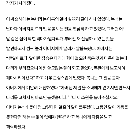
갑자기 사라졌다.
이씨 슬하에는 복녀라는 이름의 열네 살짜리 딸이 하나 있었다. 복녀는
날마다 아버지를 도와 말을 돌보는 일을 열심히 하고 있었다. 그러던 어느
날 검은 점이 박힌 백마가앞다리가 부러진 채 신음하고 있는 것을
발견하고서 깜짝 놀라 아버지에게 달려가 말씀드렸다. 아버지는
“큰일이로다. 말이란 짐승은 다리에 힘이 없으면 죽은 것과 다름이없는데
다리가 부러졌으니 이젠 쓸모없는 말이 되고 말았다. 목관에게 보고하여
폐마시켜야겠다” 하고 매우 근심스럽게 말했다. 복녀는 그 말을 듣자
아버지에게 매달려 애원하였다.“아버님 저 말을 소녀에게 맡기시면 반드시
다리를 고쳐서 명마로 만들겠습니다. 부디 제 소원을 들어주십시오.”
아버지는 “네 뜻이 정 그렇다면 열흘의 말미를주겠다. 그동안 말이 거동을
못한다면 하는 수 없이 없애야 한다” 하고 복녀에게 다짐을 받고
허락하였다.