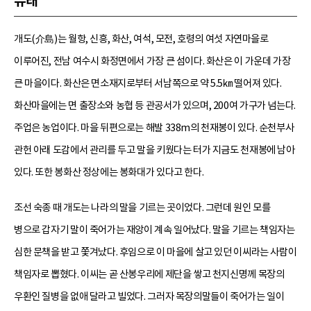
유래
개도(介島)는 월항, 신흥, 화산, 여석, 모전, 호령의 여섯 자연마을로
이루어진, 전남 여수시 화정면에서 가장 큰 섬이다. 화산은 이 가운데 가장
큰 마을이다. 화산은 면소재지로부터 서남쪽으로 약 5.5㎞ 떨어져 있다.
화산마을에는 면 출장소와 농협 등 관공서가 있으며, 200여 가구가 넘는다.
주업은 농업이다. 마을 뒤편으로는 해발 338m의 천재봉이 있다. 순천부사
관헌 아래 도감에서 관리를 두고 말을 키웠다는 터가 지금도 천재봉에 남아
있다. 또한 봉화산 정상에는 봉화대가 있다고 한다.
조선 숙종 때 개도는 나라의 말을 기르는 곳이었다. 그런데 원인 모를
병으로 갑자기 말이 죽어가는 재앙이 계속 일어났다. 말을 기르는 책임자는
심한 문책을 받고 쫓겨났다. 후임으로 이 마을에 살고 있던 이씨라는 사람이
책임자로 뽑혔다. 이씨는 곧 산봉우리에 제단을 쌓고 천지신명께 목장의
우환인 질병을 없애 달라고 빌었다. 그러자 목장의말들이 죽어가는 일이