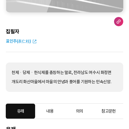
집필자
표인주(表仁柱)
천제ㆍ당제ㆍ헌식제를 총칭하는 말로, 전라남도 여수시 화정면
개도리 화산마을에서 마을의 안녕과 풍어를 기원하는 민속신앙.
유래
내용
의의
참고문헌