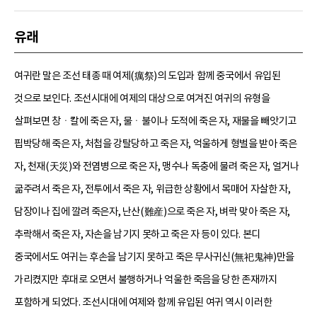
유래
여귀란 말은 조선 태종 때 여제(癘祭)의 도입과 함께 중국에서 유입된
것으로 보인다. 조선시대에 여제의 대상으로 여겨진 여귀의 유형을
살펴보면 창ㆍ칼에 죽은 자, 물ㆍ불이나 도적에 죽은 자, 재물을 빼앗기고
핍박당해 죽은 자, 처첩을 강탈당하고 죽은 자, 억울하게 형벌을 받아 죽은
자, 천재(天災)와 전염병으로 죽은 자, 맹수나 독충에 물려 죽은 자, 얼거나
굶주려서 죽은 자, 전투에서 죽은 자, 위급한 상황에서 목매어 자살한 자,
담장이나 집에 깔려 죽은자, 난산(難産)으로 죽은 자, 벼락 맞아 죽은 자,
추락해서 죽은 자, 자손을 남기지 못하고 죽은 자 등이 있다. 본디
중국에서도 여귀는 후손을 남기지 못하고 죽은 무사귀신(無祀鬼神)만을
가리켰지만 후대로 오면서 불행하거나 억울한 죽음을 당한 존재까지
포함하게 되었다. 조선시대에 여제와 함께 유입된 여귀 역시 이러한