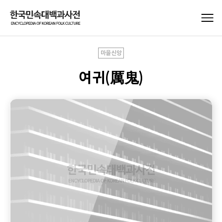
마을신앙
여귀(厲鬼)