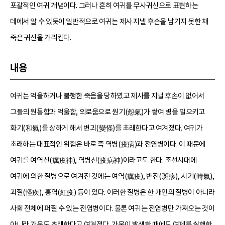
포괄적인 여귀 개념이다. 그러나 흔히 여귀를 무사귀신으로 표현하는
데에서 알 수 있듯이 일반적으로 여귀는 제사 지낼 후손을 남기지 못한 채
죽은 귀신을 가리킨다.
내용
여귀는 억울하거나 불행한 죽음을 당하였고 제사를 지낼 후손이 없어서
그들의 원통함과 억울함, 외로움으로 원기(怨氣)가 쌓여 병을 일으키고
화기(和氣)를 상하게 해서 변괴(變怪)를 초래한다고 여겨졌다. 여귀가
초래하는 대표적인 위험은 바로 즉 역병(疫病)과 전염병이다. 이 때문에
여귀를 여역신(癘疫神), 역병신(疫病神)이라고도 한다. 조선시대에
여귀에 의한 질병으로 여겨진 것에는 여역(癘疫), 반진(斑疹), 시기(時氣),
괴질(怪疾), 홍역(紅疫) 등이 있다. 이러한 질병은 한 개인의 질병이 아니라
사회 전체에 퍼질 수 있는 전염병이다. 물론 여귀는 전염병만 가져오는 것이
아니라 가뭄도 초래한다고 여겨졌다. 가뭄이 발생한 때에도 여제를 실행한