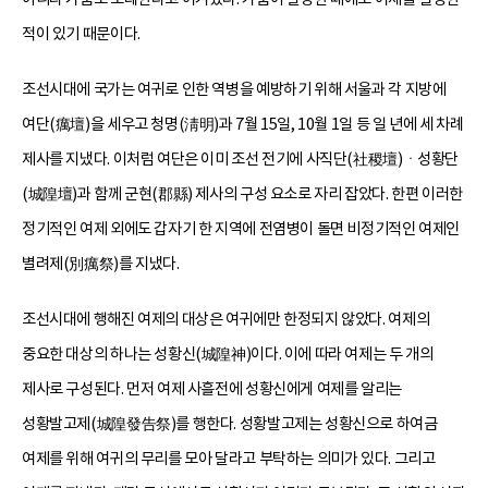
적이 있기 때문이다.
조선시대에 국가는 여귀로 인한 역병을 예방하기 위해 서울과 각 지방에
여단(癘壇)을 세우고 청명(淸明)과 7월 15일, 10월 1일 등 일 년에 세 차례
제사를 지냈다. 이처럼 여단은 이미 조선 전기에 사직단(社稷壇)ㆍ성황단
(城隍壇)과 함께 군현(郡縣) 제사의 구성 요소로 자리 잡았다. 한편 이러한
정기적인 여제 외에도 갑자기 한 지역에 전염병이 돌면 비정기적인 여제인
별려제(別癘祭)를 지냈다.
조선시대에 행해진 여제의 대상은 여귀에만 한정되지 않았다. 여제의
중요한 대상의 하나는 성황신(城隍神)이다. 이에 따라 여제는 두 개의
제사로 구성된다. 먼저 여제 사흘전에 성황신에게 여제를 알리는
성황발고제(城隍發告祭)를 행한다. 성황발고제는 성황신으로 하여금
여제를 위해 여귀의 무리를 모아 달라고 부탁하는 의미가 있다. 그리고