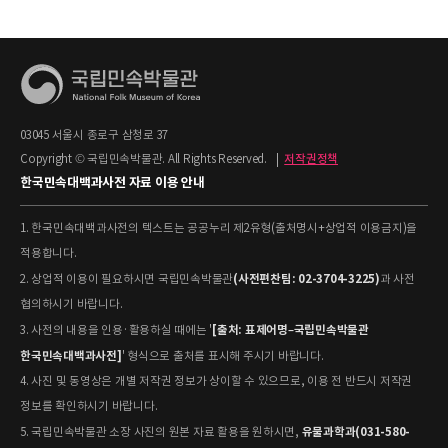
03045 서울시 종로구 삼청로 37
Copyright © 국립민속박물관. All Rights Reserved.
|
저작권정책
한국민속대백과사전 자료 이용 안내
1. 한국민속대백과사전의 텍스트는 공공누리 제2유형(출처명시+상업적 이용금지)을
적용합니다.
(사전편찬팀: 02-3704-3225)
2. 상업적 이용이 필요하시면 국립민속박물관
과 사전
협의하시기 바랍니다.
[출처: 표제어명–국립민속박물관
3. 사전의 내용을 인용·활용하실 때에는 '
한국민속대백과사전]
' 형식으로 출처를 표시해 주시기 바랍니다.
4. 사진 및 동영상은 개별 저작권 정보가 상이할 수 있으므로, 이용 전 반드시 저작권
정보를 확인하시기 바랍니다.
유물과학과(031-580-
5. 국립민속박물관 소장 사진의 원본 자료 활용을 원하시면,