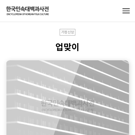
가정신앙
업맞이