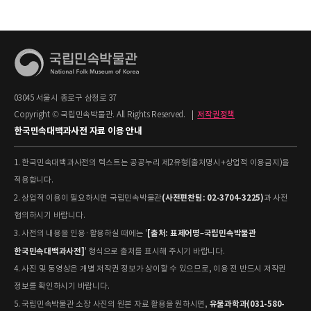
03045 서울시 종로구 삼청로 37
Copyright © 국립민속박물관. All Rights Reserved.
|
저작권정책
한국민속대백과사전 자료 이용 안내
1. 한국민속대백과사전의 텍스트는 공공누리 제2유형(출처명시+상업적 이용금지)을
적용합니다.
(사전편찬팀: 02-3704-3225)
2. 상업적 이용이 필요하시면 국립민속박물관
과 사전
협의하시기 바랍니다.
[출처: 표제어명–국립민속박물관
3. 사전의 내용을 인용·활용하실 때에는 '
한국민속대백과사전]
' 형식으로 출처를 표시해 주시기 바랍니다.
4. 사진 및 동영상은 개별 저작권 정보가 상이할 수 있으므로, 이용 전 반드시 저작권
정보를 확인하시기 바랍니다.
유물과학과(031-580-
5. 국립민속박물관 소장 사진의 원본 자료 활용을 원하시면,