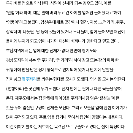
두꺼비를 업으로 인식한다. 사람이 신체가 되는 경우도 있다. 이를
‘인업’이라 하며, 대문 앞에 버려두고 간 아이를 업처럼 들어왔다고 하여
‘업둥이’라고 불렀다. 업신은 대체로 곳간이나 헛간․지붕․노적가리․뒤주․
장작더미․나뭇단․담 등에 깃들어 있거나 드나들며, 업이 들어오면 재산이
들어와 부자가 되고 업이 나가면 재산이 빠져나가 망한다고 믿고 있다.
호남지역에서는 업에 대한 신체가 없다 반면에 경기도와
경상도지역에서는 ‘업주가리’, ‘업가리’라 하여 창고 또는 광의 위쪽 한
귀퉁이에 팥을 담은 옹기 형식으로 안치되어 있거나 단지에 낟알을
집어넣고
짚주저리
를 씌우는 형태를 모시기도 했다. 업신을 모시는 업단지
(뱀항아리)를 곳간에 두기도 한다. 단지 안에는 쌀이나 다른 곡물을 넣어
둔다. 제주도에서는 집 안팎에 짚이엉을 주저리처럼 엮은 ‘칠성눌’이란
것을 두어 업신인 구렁이 신체를 모신다. 그리고 오늘날 업에 관한 이야기가
많이 구전되고 있다. 주로 업을 잡거나 죽여서 집안이 망했다는 내용이다.
이런 이야기를 하는 제보자는 목격담으로 구술하고 있다는 점이 특징이다.