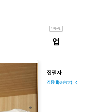
가정신앙
업
집필자
김종대(金宗大)