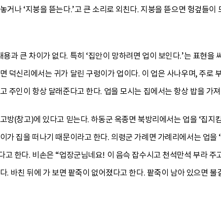
놓거나 ‘지붕을 뜯는다.’고 큰 소리로 외친다. 지붕을 뜯으면 헝겊들이
과 큰 차이가 없다. 특히 ‘집안이 망하려면 업이 보인다.’는 표현을
면 덕신리에서는 귀가 달린 구렁이가 업이다. 이 업은 사나우며, 주로 
고 주인이 항상 달래준다고 한다. 업을 모시는 집에서는 항상 밥을 가져
고방(창고)에 있다고 믿는다. 하동군 옥종면 북방리에서는 업을 ‘집지
이가 집을 떠나기 때문이라고 한다. 의령군 가례면 가례리에서는 업을 
고 한다. 비손은 “업장군님네요! 이 음슥 잡수시고 천석만석 부라 주고
다. 바친 뒤에 가 보면 팥죽이 없어졌다고 한다. 팥죽이 남아 있으면 불