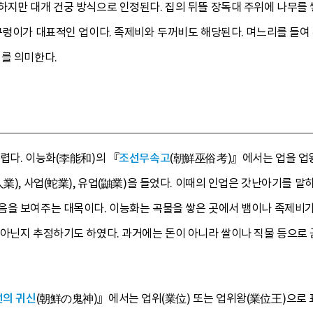
하지만 대개 건궁 방식으로 인정된다. 집의 뒤뜰 장독대 주위에 나무를 
구렁이가 대표적인 업이다. 족제비와 두꺼비도 해당된다. 며느리를 들여
를 의미한다.
렵다. 이능화(李能和)의 『
조선무속고
(朝鮮巫俗考)』에서는 업을 업
業), 사업(蛇業), 유업(鼬業)을 들었다. 이때의 인업은 갓난아기를 말
음을 보여주는 대목이다. 이능화는 곡물을 쌓은 곳에서 뱀이나 족제비가
 아닌지 추정하기도 하였다. 과거에는 돈이 아니라 쌀이나 직물 등으로
선의 귀신
(朝鮮の鬼神)』에서는 업위(業位) 또는 업위왕(業位王)으로