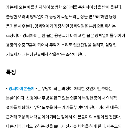
가는 배 오는 배를 차지하여 불쌍한 오라비를 축원하며 상을 받아 올린다.
불쌍한 오라비 양씨열이가 동생이 축원드리는 상을 받으려 하면 용왕
몸기를 세우는데, 양씨열이가 좌정하던 양씨일월을 본향으로 위하는
조상이다. 양씨아미는 한 몸은 용왕국에 바치고 한 몸은 양씨열이를 뒤이어
용궁의 수중고혼이 되어서 무악기 소리로 일천간장을 풀리고, 삼명일
기일제사 때는 상단골에게 상을 받는 조상이 된다.
특징
<
양씨아미본풀이
>는 무당이 되는 과정이 어떠한 것인지 반추하는
본풀이이다. 신병이나 무병을 앓고 있는 인물이 특정한 굿이나 의례적
절차를 체험해서 무당 노릇을 하는 계기를 부여받게 된다. 이러한 내용에
근거해 조상의 내력을 이야기하는 점에서 이 본풀이의 특징이 발견된다.
다른 지역에서도 굿하는 것을 보다가 신가물 체험을 하게 된다. 제주도의