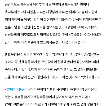
공간적으로 제주도와 육지부가 배로 연결되고 제주도에서 벗어나
육지부의 처녀와 사연을 이루는 애정담이 매우 큰 의미이다. 남녀 이합에
의해 애정담을 이루는 것이 이 유형의 핵심 내용이다. 남성에 의해 버림받은
원혼이 남성의 집안에 신풍파를 일으키는 것이 <광청아기>이고, 제주도
남성을 따라 제주도로 와서 집안을 일으키는 것이 <구슬할망>이다. 남녀가
만나고 이에 따라 후손에게 받들어지는 점이 내용의 귀착점이다.
(나) 유형은 신가물을 일으킨 조상이 억울하게 죽어서 집안의 섬김을 받는
것이다. 강신 체험을 하게 된 주인공이 이 현상에 반대한 집안 사람에 의해
죽게 된다. 이것이 빌미가 되어 집안에 풍파가 생기고, 그 결과 심방을 불러
굿을 하자 마침내 집안이 평안하게 되었다고 하는 것이 이 유형의 내용이다.
<
양씨아미본풀이
>가 이 유형의 적절한 사례이다. 오라버니가 신가물이
있는 여동생을 굶기고 개장국을 끓여서 덮어씌워 죽게 한 것이 곧 <
양씨아미본풀이>이다. 이로 인해 집안이 어지럽게 되어 그 결과 굿을 해서