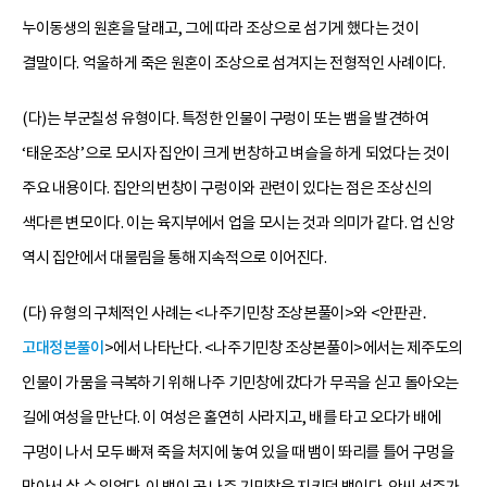
누이동생의 원혼을 달래고, 그에 따라 조상으로 섬기게 했다는 것이
결말이다. 억울하게 죽은 원혼이 조상으로 섬겨지는 전형적인 사례이다.
(다)는 부군칠성 유형이다. 특정한 인물이 구렁이 또는 뱀을 발견하여
‘태운조상’으로 모시자 집안이 크게 번창하고 벼슬을 하게 되었다는 것이
주요 내용이다. 집안의 번창이 구렁이와 관련이 있다는 점은 조상신의
색다른 변모이다. 이는 육지부에서 업을 모시는 것과 의미가 같다. 업 신앙
역시 집안에서 대물림을 통해 지속적으로 이어진다.
(다) 유형의 구체적인 사례는 <나주기민창 조상본풀이>와 <안판관․
고대정본풀이
>에서 나타난다. <나주기민창 조상본풀이>에서는 제주도의
인물이 가뭄을 극복하기 위해 나주 기민창에 갔다가 무곡을 싣고 돌아오는
길에 여성을 만난다. 이 여성은 홀연히 사라지고, 배를 타고 오다가 배에
구멍이 나서 모두 빠져 죽을 처지에 놓여 있을 때 뱀이 똬리를 틀어 구멍을
막아서 살 수 있었다. 이 뱀이 곧 나주 기민창을 지키던 뱀이다. 안씨 선주가