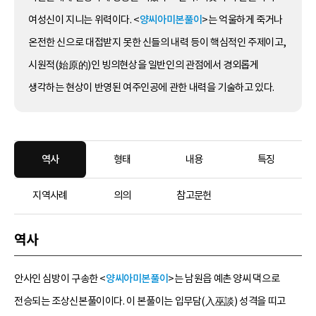
여성신이 지니는 위력이다. <
양씨아미본풀이
>는 억울하게 죽거나
온전한 신으로 대접받지 못한 신들의 내력 등이 핵심적인 주제이고,
시원적(始原的)인 빙의현상을 일반인의 관점에서 경외롭게
생각하는 현상이 반영된 여주인공에 관한 내력을 기술하고 있다.
역사
형태
내용
특징
지역사례
의의
참고문헌
역사
안사인 심방이 구송한 <
양씨아미본풀이
>는 남원읍 예촌 양씨 댁으로
전승되는 조상신본풀이이다. 이 본풀이는 입무담(入巫談) 성격을 띠고