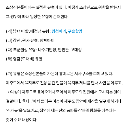
조상신본풀이에는 일정한 유형이 있다. 어떻게 조상신으로 위함을 받는지
그 경위에 따라 일정한 유형이 존재한다.
(가) 남녀 이합․애정담 유형 :
광청아기
,
구슬할망
(나) 강신․원사 유형 : 양씨아미
(다) 부군칠성 유형 : 나주기민창, 안판관․고대정
(라) 영감(도채비) 유형
(가) 유형은 조상신본풀이 가운데 흥미로운 서사구조를 보이고 있다.
제주도에서 육지부로 진상을 간 인물이 육지부 처녀를 만나 사연을 이루고,
그 여성이 제주도로 들어오거나 죽어서 제주도의 집안에서 모셔지는 것이
결말이다. 육지부에서 들어온 여성이 제주도 집안에 재산을 일구게 하거나
‘신가물’을 일으키고, 집안에서는 신의 풍파를 잠재워 평화를 이룬다는
것이 주요 내용이다.