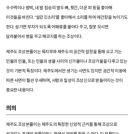
수수떡이나 범벅, 네 발 짐승의 열두 뼈, 횟간, 더운 피 등을 좋아해
이것들을 바친다. ‘살강깃소리’를 좋아해서 소리를 하여 애간장을 녹이기도
한다. 섬기면 부자가 되도록 어패류를 몰아다 주고, 잘못 모시면
달라붙어서 병을 주고 해코지를 하는 조상이다.
제주도 조상본풀이는 육지부와 제주도의 공간적 설정을 통해 오고 가는
인물과 인물, 또는 인물과 생물 사이의 신가물이나 조상가물을 다루고 있는
것이 기본적 특징이다. 제주도에서만 생기는 사연도 있지만 공간적 이동에
따른 사연이 훨씬 우세하며, 사람과 칠성이 조상신으로 받들어지는 것이
중요한 내용이다.
의의
제주도 조상본풀이는 제주도의 특정한 신앙적 근거를 통해 조상으로