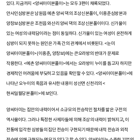
있다. 지금까지 <양씨아미본풀이>는 모두 3편이 채록되었다.
안사인심방본은 남원읍 예촌 양씨 댁의 조상신본풀이, 이중춘심방본과
양창보심방본은 조천읍 와산리 양씨 댁의 조상신본풀이이다. 신가물이
있는 여성의 내력담이라는 점이 동일하다. 신가물이 있는 여성이 온전하게
심방이 되지 못하는 원인은 가족 간의 관계에서 비롯된다. <눈미
양씨아미본풀이>(이중춘, 양창보)에는 큰오라방의 반대가 문제로
작용한다. <예촌 양씨아미본풀이>에서는 오라방이 누이를 돕고자 하지만
경제적인 어려움에 부딪히고 있음을 확인할 수 있다. <양씨아미본풀이>에
나타난 오누이의 죽음과 유사한 내용이 성산면 신천리의 <
현씨일월당본풀이>에 보인다.
양씨아미는 집안의 내력이어서 소규모의 전승적인 절차를 밟은 구전의
역사물이다. 그러나 특정한 사제자들에 의해 조상의 내력이 밝혀지고, 이
전통에 입각한 심방들의 집단 전승이 구현되기 때문에 내적 전승과 외적
전승에 의해 구현되는 면모가 있다고 할 수 있다. 양씨아미는 소중한 기억의