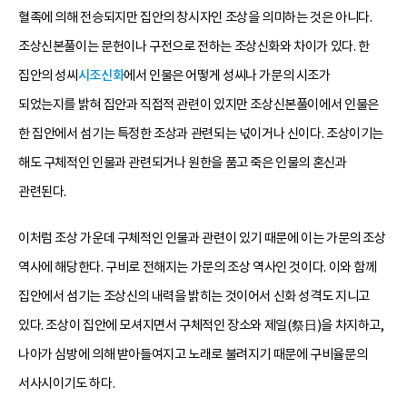
혈족에 의해 전승되지만 집안의 창시자인 조상을 의미하는 것은 아니다.
조상신본풀이는 문헌이나 구전으로 전하는 조상신화와 차이가 있다. 한
집안의 성씨
시조신화
에서 인물은 어떻게 성씨나 가문의 시조가
되었는지를 밝혀 집안과 직접적 관련이 있지만 조상신본풀이에서 인물은
한 집안에서 섬기는 특정한 조상과 관련되는 넋이거나 신이다. 조상이기는
해도 구체적인 인물과 관련되거나 원한을 품고 죽은 인물의 혼신과
관련된다.
이처럼 조상 가운데 구체적인 인물과 관련이 있기 때문에 이는 가문의 조상
역사에 해당한다. 구비로 전해지는 가문의 조상 역사인 것이다. 이와 함께
집안에서 섬기는 조상신의 내력을 밝히는 것이어서 신화 성격도 지니고
있다. 조상이 집안에 모셔지면서 구체적인 장소와 제일(祭日)을 차지하고,
나아가 심방에 의해 받아들여지고 노래로 불려지기 때문에 구비율문의
서사시이기도 하다.