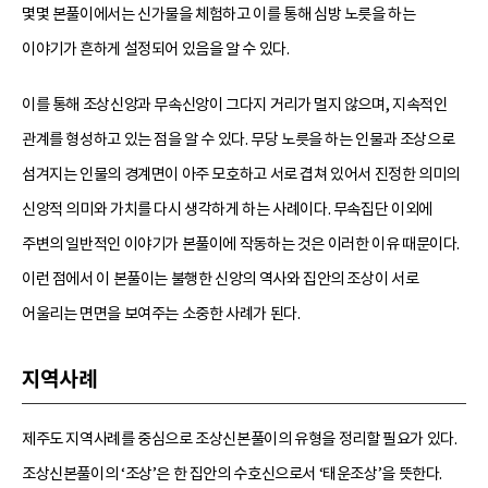
몇몇 본풀이에서는 신가물을 체험하고 이를 통해 심방 노릇을 하는
이야기가 흔하게 설정되어 있음을 알 수 있다.
이를 통해 조상신앙과 무속신앙이 그다지 거리가 멀지 않으며, 지속적인
관계를 형성하고 있는 점을 알 수 있다. 무당 노릇을 하는 인물과 조상으로
섬겨지는 인물의 경계면이 아주 모호하고 서로 겹쳐 있어서 진정한 의미의
신앙적 의미와 가치를 다시 생각하게 하는 사례이다. 무속집단 이외에
주변의 일반적인 이야기가 본풀이에 작동하는 것은 이러한 이유 때문이다.
이런 점에서 이 본풀이는 불행한 신앙의 역사와 집안의 조상이 서로
어울리는 면면을 보여주는 소중한 사례가 된다.
지역사례
제주도 지역사례를 중심으로 조상신본풀이의 유형을 정리할 필요가 있다.
조상신본풀이의 ‘조상’은 한 집안의 수호신으로서 ‘태운조상’을 뜻한다.