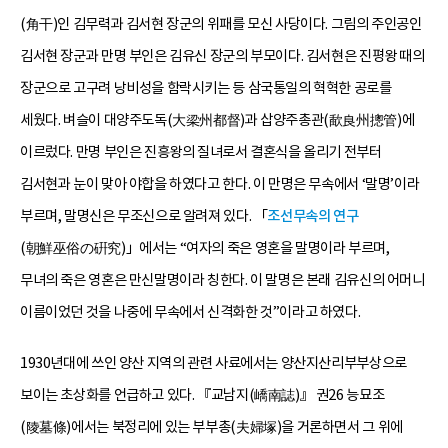
(角干)인 김무력과 김서현 장군의 위패를 모신 사당이다. 그림의 주인공인
김서현 장군과 만명 부인은 김유신 장군의 부모이다. 김서현은 진평왕 때의
장군으로 고구려 낭비성을 함락시키는 등 삼국통일의 혁혁한 공로를
세웠다. 벼슬이 대양주도독(大梁州都督)과 삽양주총관(歃良州摠管)에
이르렀다. 만명 부인은 진흥왕의 질녀로서 결혼식을 올리기 전부터
김서현과 눈이 맞아 야합을 하였다고 한다. 이 만명은 무속에서 ‘말명’이라
부르며, 말명신은 무조신으로 알려져 있다. 「
조선무속의 연구
(朝鮮巫俗の硏究)」에서는 “여자의 죽은 영혼을 말명이라 부르며,
무녀의 죽은 영혼은 만신말명이라 칭한다. 이 말명은 본래 김유신의 어머니
이름이었던 것을 나중에 무속에서 신격화한 것”이라고 하였다.
1930년대에 쓰인 양산 지역의 관련 사료에서는 양산지산리부부상으로
보이는 초상화를 언급하고 있다. 『교남지(嶠南誌)』 권26 능묘조
(陵墓條)에서는 북정리에 있는 부부총(夫婦塚)을 거론하면서 그 위에