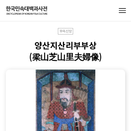
무속신앙
양산지산리부부상
(梁山芝山里夫婦像)