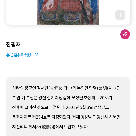
집필자
유승훈(柳承勳)
신라의 장군인 김서현(金舒玄)과 그의 부인인 만명(萬明)을 그린
그림. 이 그림은 양산 신기리 당집에 모셨던 초상화로 20세기
전후에 그려진 것으로 추정된다. 2001년 5월 3일 경상남도
문화재자료 제294호로 지정되었다. 현재 경상남도 양산시 하북면
지산리의 취서사(鷲棲祠)에서 보관하고 있다.