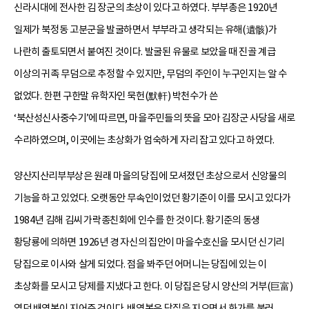
신라시대에 전사한 김 장군의 초상이 있다고 하였다. 부부총은 1920년
일제가 북정동 고분군을 발굴하면서 부부라고 생각되는 유해(遺骸)가
나란히 출토되면서 붙여진 것이다. 발굴된 유물로 보았을 때 진골 계급
이상의 귀족 무덤으로 추정할 수 있지만, 무덤의 주인이 누구인지는 알 수
없었다. 한편 구한말 유학자인 묵헌(默軒) 박천수가 쓴
‘북산성신사중수기’에 따르면, 마을주민들의 뜻을 모아 김장군 사당을 새로
수리하였으며, 이곳에는 초상화가 엄숙하게 자리 잡고 있다고 하였다.
양산지산리부부상은 원래 마을의 당집에 모셔졌던 초상으로서 신앙물의
기능을 하고 있었다. 오랫동안 무속인이었던 황기준이 이를 모시고 있다가
1984년 김해 김씨 가락종친회에 인수를 한 것이다. 황기준의 동생
황당룡에 의하면 1926년 경 자신의 집안이 마을수호신을 모시던 신기리
당집으로 이사와 살게 되었다. 점을 봐주던 어머니는 당집에 있는 이
초상화를 모시고 당제를 지냈다고 한다. 이 당집은 당시 양산의 거부(巨富)
였던 배영복이 지어준 것이다. 배영복은 당집을 지으면서 화가를 불러