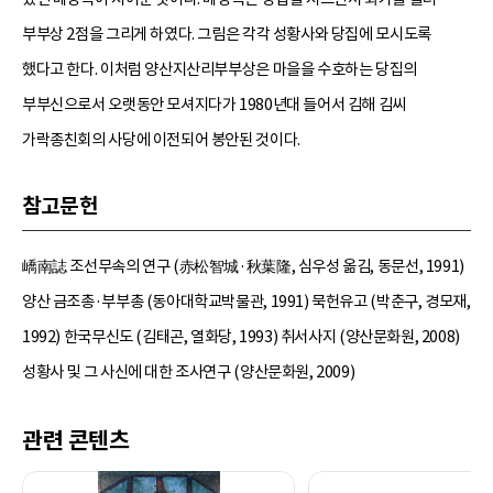
부부상 2점을 그리게 하였다. 그림은 각각 성황사와 당집에 모시도록
했다고 한다. 이처럼 양산지산리부부상은 마을을 수호하는 당집의
부부신으로서 오랫동안 모셔지다가 1980년대 들어서 김해 김씨
가락종친회의 사당에 이전되어 봉안된 것이다.
참고문헌
嶠南誌 조선무속의 연구 (赤松智城·秋葉隆, 심우성 옮김, 동문선, 1991)
양산 금조총·부부총 (동아대학교박물관, 1991) 묵헌유고 (박춘구, 경모재,
1992) 한국무신도 (김태곤, 열화당, 1993) 취서사지 (양산문화원, 2008)
성황사 및 그 사신에 대한 조사연구 (양산문화원, 2009)
관련 콘텐츠