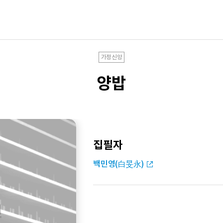
가정신앙
양밥
집필자
백민영(白旻永)