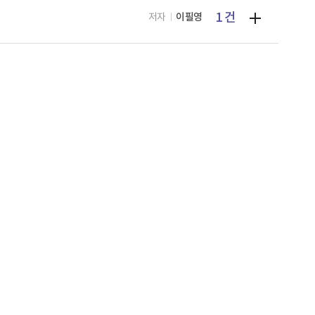
1 건
저자
이필영