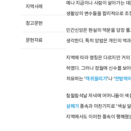
예나 지금이나 사람이 살아가는 데는
지역사례
생활상의 변수들을 합리적으로 조정
참고문헌
민간신앙은 현실의 액운을 당장 풀
문헌자료
생각한다. 특히 양밥은 개인의 액
지역에 따라 명칭은 다르지만 거의 
하였다. 그러나 정월에 신수를 보아
치유하는 ‘
객귀물리기
’나 ‘
잔밥먹
칠월칠석날 저녁에 어머니들이 색실
실꿰기
풍속과 마찬가지로 ‘색실 달기
지역에서도 이러한 풍속이 행해졌