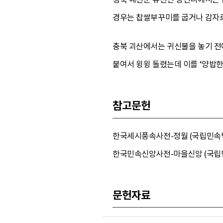
경우는 찹쌀부꾸미를 굽거나 감자로 
충북 괴산에서는 귀신불을 놓기 전에
붙여서 윙윙 돌렸는데 이를 ‘양밥한
참고문헌
한국세시풍속사전-정월 (국립민속박물관
한국민속신앙사전-마을신앙 (국립민속
문헌자료