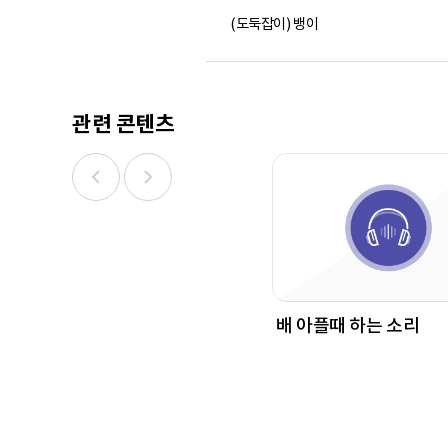
(도둑잡이) 뱅이
관련 콘텐츠
배 아플때 하는 소리