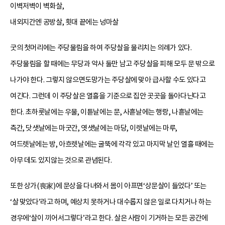
이벽저벽이 벽화살,
내외지간엔 공방살, 횟대 끝에는 넝마살
굿의 첫머리에는 주당물림을 하여 주당살을 물리치는 의례가 있다.
주당물림을 할 때에는 무당과 악사 둘만 남고 주당살을 피해 모두 문 밖으로
나가야 한다. 그렇지 않으면도망가는 주당살에 맞아 급사할 수도 있다고
여긴다. 그런데 이 주당살은 열흘을 기준으로 집안 곳곳을 돌아다닌다고
한다. 초하룻날에는 우물, 이튿날에는 문, 사흗날에는 행랑, 나흗날에는
측간, 닷샛날에는 마굿간, 엿샛날에는 마당, 이렛날에는 마루,
여드렛날에는 방, 아흐렛날에는 굴뚝에 각각 있고 마지막 날인 열흘 때에는
아무 데도 있지않는 것으로 관념된다.
또한 상가(喪家)에 문상을 다녀와서 몸이 아프면‘상문살이 들었다’ 또는
‘살 맞았다’라고 하며, 예상치 못하거나 대수롭지 않은 일로 다치거나 하는
경우에‘살이 끼어서그렇다’라고 한다. 살은 사람이 기거하는 모든 공간에