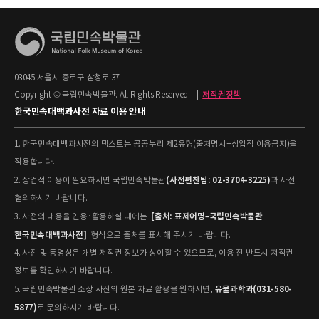
03045 서울시 종로구 삼청로 37
Copyright © 국립민속박물관. All Rights Reserved.
|
저작권정책
한국민속대백과사전 자료 이용 안내
1. 한국민속대백과사전의 텍스트는 공공누리 제2유형(출처명시+상업적 이용금지)을
적용합니다.
(사전편찬팀: 02-3704-3225)
2. 상업적 이용이 필요하시면 국립민속박물관
과 사전
협의하시기 바랍니다.
[출처: 표제어명–국립민속박물관
3. 사전의 내용을 인용·활용하실 때에는 '
한국민속대백과사전]
' 형식으로 출처를 표시해 주시기 바랍니다.
4. 사진 및 동영상은 개별 저작권 정보가 상이할 수 있으므로, 이용 전 반드시 저작권
정보를 확인하시기 바랍니다.
유물과학과(031-580-
5. 국립민속박물관 소장 사진의 원본 자료 활용을 원하시면,
5877)
로 문의하시기 바랍니다.