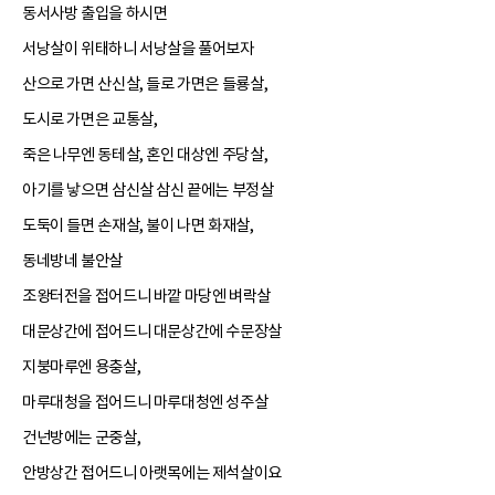
동서사방 출입을 하시면
서낭살이 위태하니 서낭살을 풀어보자
산으로 가면 산신살, 들로 가면은 들룡살,
도시로 가면은 교통살,
죽은 나무엔 동테살, 혼인 대상엔 주당살,
아기를 낳으면 삼신살 삼신 끝에는 부정살
도둑이 들면 손재살, 불이 나면 화재살,
동네방네 불안살
조왕터전을 접어드니 바깥 마당엔 벼락살
대문상간에 접어드니 대문상간에 수문장살
지붕마루엔 용충살,
마루대청을 접어드니 마루대청엔 성주살
건넌방에는 군중살,
안방상간 접어드니 아랫목에는 제석살이요