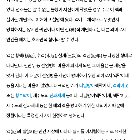
있다. 선조들은 알 수 없는 불행이 자신에게 닥쳤을 경우 주로 이 액과
살이란 개념으로 이해하고 설명해 왔다. 액이 구체적으로 무엇인지
명확하지는 않지만 귀신이나 어떤 신(神)적 개념하고는 다른 의미로서
인간을 해치는 초자연적 힘이라 할 수 있다.
액은 횡액(橫厄), 수액(水厄), 삼재(三災)의 액년(厄年) 등 다양한 형태로
나타난다. 천연두 등 전염병이 마을에 퍼지게 되면 그 마을은 큰 재앙을
맞게 된다. 이 때문에 전염병을 사전에 방비하기 위한 의례로서 액막이제
등을 지내는 마을이 많았다. 대표적인 예가
디딜방아
액막이제,
액막이굿
또는
횡수막이
, 제주도의
신과세제
등이다. 디딜방아액막이제, 액막이굿,
제주도의 신과세제 등은 한 해의 액을 방비하기 위한 제의이기 때문에
정월이라는 특정한 시기에 한정하여 행해진다.
액(厄)과 살(煞)은 인간 세상에 나타나 질서를 어지럽히는 서로 유사한