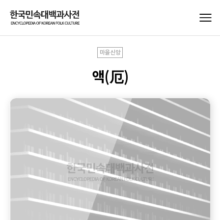
마을신앙
액(厄)