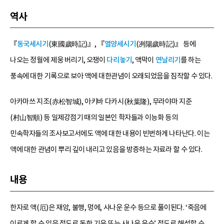
역사
『
동국세시기
(東國歲時記)』, 『
열양세시기
(冽陽歲時記)』 등에
나오는 정월에 제웅 버리기, 오쟁이
다리놓기
, 액막이
연날리기
를 하는
풍속에 대한 기록으로 보아 액에 대한관념이 오래되었음을 짐작할 수 있다.
아카마쓰 지조(赤松智城), 아키바 다카시(秋葉隆), 무라야마 지준
(村山智順) 등 일제강점기 때의 일본인 학자들과 이능화 등의
민속학자들의 조사보고서에도 액에 대한 내용이 빈번하게 나타난다. 이는
액에 대한 관념이 뿌리 깊이 내리고 있음을 방증하는 자료라 할 수 있다.
내용
한자로 액(厄)은 재앙, 불행, 멍에, 사나운 운수 등으로 풀이된다. ‘죽음에
이르게 할 수 있을 정도로 독한 기운 또는 사나운 운수’ 정도로 해석할 수