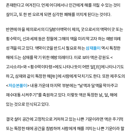
존재한다고 여겨진다. 언제 어디에서나 인간에게 해를 끼칠 수 있는 것이
살이고, 또 한 번 오르게 되면 심각한 폐해를 끼치게 된다는 것이다.
반면에 마을 제의로서의 디딜방아액막이 제의, 굿으로서의 액막이굿 또는
횡수막이, 신과세제 등은 정월에 그해의 액을 미리 막고자 하는 예방의례
성격을 띠고 있다. 액막이굿을 반드시 필요로 하는
삼재풀이
역시 특정한
해에 드는 삼재를 막기 위한 예방의례이다. 이로 보아 액은 강원도 <
고사소리>와 <횡수막이타령>에도 나타나듯이 어떤 달[月]에 나타나기도
하고, 삼재와 같이 특정한 해[年]에 사람에게 닥치기도 한다. 또한 제주도의
<
저승본풀이
> 내용 가운데 마지막 부분에는 “날액과 달액을 막아주고
재수대통 시켜주기”를 축원하고 있다. 이렇듯 액은 특정한 날, 달, 해에
있는 것으로 인식되고 있다.
결국 살이 공간에 고정적으로 거처하고 있는 나쁜 기운이라면 액은 주기적
또는 특정한 때에 공간을 침범하여 사람에게 해를 끼치는 나쁜 기운이라 할