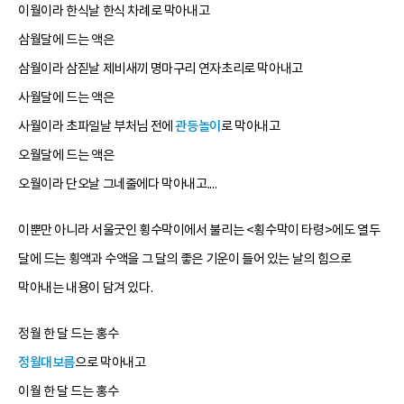
이월이라 한식날 한식 차례로 막아내고
삼월달에 드는 액은
삼월이라 삼짇날 제비새끼 명마구리 연자초리로 막아내고
사월달에 드는 액은
사월이라 초파일날 부처님 전에
관등놀이
로 막아내고
오월달에 드는 액은
오월이라 단오날 그네줄에다 막아내고....
이뿐만 아니라 서울굿인 횡수막이에서 불리는 <횡수막이 타령>에도 열두
달에 드는 횡액과 수액을 그 달의 좋은 기운이 들어 있는 날의 힘으로
막아내는 내용이 담겨 있다.
정월 한 달 드는 홍수
정월대보름
으로 막아내고
이월 한 달 드는 홍수