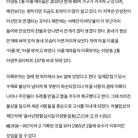
아양동 1통 아롱개마을은 2010년 현재 40여 가구가 거주하고 있으며,
예전보다는 못하지만 지금도 토박이가 많이 살고 있다. 이 지역은 안성천이
아산만과 연결되는 곳이다.예전에는 서해안의 바닷물이 이 부근까지
들어와 안성천의 찬물과 만나면서 안개가 많이 생겼다 한다. 동네가 항상
안개에 싸여 있어 동네 모습이 아른거리게 보인다 하여 마을 이름을
‘아롱개’,‘아룽개’라고 하였다. 아롱개마을의 미륵부처는 아양동 2통
아양주공아파트 107동 바로 뒤에 있다.
미륵부처는 원래 현 위치에서 3m 앞에 있었다고 한다. 일제강점기 당시
수해로 불상이 넘어져 목 부분이 파손되었으나 마을 사람의 꿈에 미륵이
나타나 주민들이 두레를 만들고 쌀을 거두어 복구했다고 한다. 그때 쓰러진
불상을 일으켜 세운 사람들을 중심으로 고사를 지내게 되었다. 석불입상의
제단석에 ‘을사년정월십사일 아양동일동(乙巳年 正月十四日
峨洋洞一同)’이라고 기록된 것을 보아 1965년 1월에 보수가 이루어진
것임을 알 수 있다.