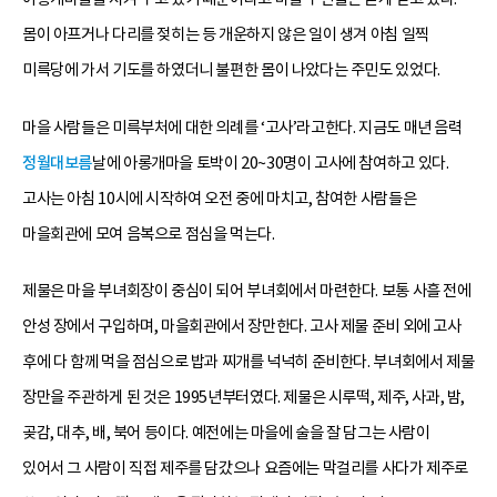
몸이 아프거나 다리를 젖히는 등 개운하지 않은 일이 생겨 아침 일찍
미륵당에 가서 기도를 하였더니 불편한 몸이 나았다는 주민도 있었다.
마을 사람들은 미륵부처에 대한 의례를 ‘고사’라고한다. 지금도 매년 음력
정월대보름
날에 아롱개마을 토박이 20~30명이 고사에 참여하고 있다.
고사는 아침 10시에 시작하여 오전 중에 마치고, 참여한 사람들은
마을회관에 모여 음복으로 점심을 먹는다.
제물은 마을 부녀회장이 중심이 되어 부녀회에서 마련한다. 보통 사흘 전에
안성 장에서 구입하며, 마을회관에서 장만한다. 고사 제물 준비 외에 고사
후에 다 함께 먹을 점심으로 밥과 찌개를 넉넉히 준비한다. 부녀회에서 제물
장만을 주관하게 된 것은 1995년부터였다. 제물은 시루떡, 제주, 사과, 밤,
곶감, 대추, 배, 북어 등이다. 예전에는 마을에 술을 잘 담그는 사람이
있어서 그 사람이 직접 제주를 담갔으나 요즘에는 막걸리를 사다가 제주로