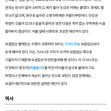
관모는 장식이 없어 소박하고, 목이 짧아 두상과 어깨는 붙었다. 옷에도 별
무늬가 없으며, 좌우로 늘어진 소맷자락에만 주름이뚜렷하다. 인상은
위엄이 깃들어 있으나 얼굴의 윤곽은 생전 다듬은 적이 없는 무뚝뚝한 시골
할아버지 형상이다. 석불 앞에 시멘트로 조성한 제단석이 있다.
보살입상 옆에있는 수령이 오래되어 보이는
가시나무
는 보살입상보다
낮게 베어져 있다. 이는 가시나무 가지가 우거져 보살입상 쪽으로
기울어지기 때문에 보살입상의 안전을위해 벤 것이다. 이 가시나무는
이곳에서 ‘망우리(
쥐불놀이
)’를 하던 아이들의 실수로 불에 타기도
하였으나 안쪽에서 새순이 살아난 것으로 보인다. 담장 왼쪽에는
보살이개인적으로 마련한 널찍한 제단이 있다.
역사