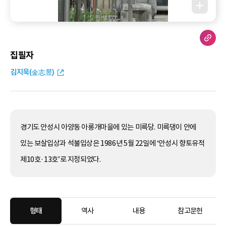
집필자
김지욱(金志昱)
경기도 안성시 아양동 아롱개마을에 있는 미륵당. 미륵댕이 안에
있는 보살입상과 석불입상은 1986년 5월 22일에 ‘안성시 향토유적
제10호·13호’로 지정되었다.
형태
역사
내용
참고문헌