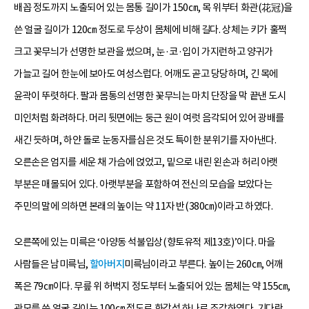
배꼽 정도까지 노출되어 있는 몸통 길이가 150㎝, 목 위부터 화관(花冠)을
쓴 얼굴 길이가 120㎝ 정도로 두상이 몸체에 비해 길다. 상체는 키가 훌쩍
크고 꽃무늬가 선명한 보관을 썼으며, 눈·코·입이 가지런하고 양귀가
가늘고 길어 한눈에 보아도 여성스럽다. 어깨도 곧고 당당하며, 긴 목에
윤곽이 뚜렷하다. 팔과 몸통의 선명한 꽃무늬는 마치 단장을 막 끝낸 도시
미인처럼 화려하다. 머리 뒷면에는 둥근 원이 여럿 음각되어 있어 광배를
새긴 듯하며, 하얀 돌로 눈동자를심은 것도 특이한 분위기를 자아낸다.
오른손은 엄지를 세운 채 가슴에 얹었고, 밑으로 내린 왼손과 허리 아랫
부분은 매몰되어 있다. 아랫부분을 포함하여 전신의 모습을 보았다는
주민의 말에 의하면 본래의 높이는 약 11자 반(380㎝)이라고 하였다.
오른쪽에 있는 미륵은 ‘아양동 석불입상(향토유적 제13호)’이다. 마을
사람들은 남미륵님,
할아버지
미륵님이라고 부른다. 높이는 260㎝, 어깨
폭은 79㎝이다. 무릎 위 허벅지 정도부터 노출되어 있는 몸체는 약 155㎝,
관모를 쓴 얼굴 길이는 100㎝ 정도로 화강석 하나로 조각하였다. 기다란