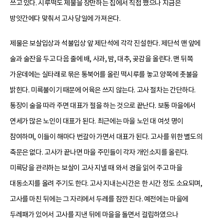
쓰고 있다. 시루떡도 제물을 장만하는 집에서 직접 쪘으나 지금은
방앗간에다 맞춰서 고사 당일에 가져온다.
제물은 보살입상과 석불입상 앞 제단석에 각각 진설한다. 제단석 맨 앞에
술과 술잔을 두고 다음 줄에 배, 사과, 밤, 대추, 곶감을 올린다. 맨 뒤쪽
가운데에는 실타래로 묶은 통북어를 올린 떡시루를 놓고 양쪽에 촛불을
밝힌다. 미륵불이기 때문에 어육은 쓰지 않는다. 고사 절차는 간단하다.
통장이 술을 따라 주면 대표가 절을 하는 것으로 끝난다. 보통 마을에서
연세가 많은 노인이 대표가 된다. 최근에는 마을 노인 대 여섯 명이
참여하며, 이들이 해마다 번갈아 가면서 대표가 된다. 고사를 위한 별도의
축문은 없다. 고사가 끝나면 마을 주민들이 각자 개인소지를 올린다.
미륵당을 관리하는 보살이 고사 지낼 때 와서 경을 읽어 주고 마을
대동소지를 올려 주기도 한다. 고사 지내는시간은 한 시간 정도 소요되며,
고사를 마친 뒤에는 그 자리에서 두레를 잠깐 친다. 예전에는 마을에
두레패가 있어서 고사를 지낸 뒤에 마을을 돌면서 걸립하였으나