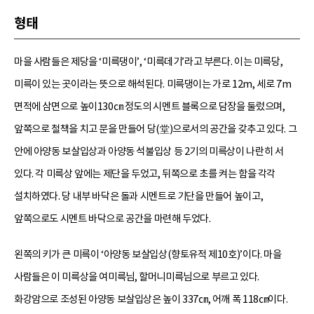
형태
마을 사람들은 제당을 ‘미륵댕이’, ‘미륵데기’라고 부른다. 이는 미륵당,
미륵이 있는 곳이라는 뜻으로 해석된다. 미륵댕이는 가로 12m, 세로 7m
면적에 삼면으로 높이130㎝ 정도의 시멘트 블록으로 담장을 둘렀으며,
앞쪽으로 철책을 치고 문을 만들어 당(堂)으로서의 공간을 갖추고 있다. 그
안에 아양동 보살입상과 아양동 석불입상 등 2기의 미륵상이 나란히 서
있다. 각 미륵상 앞에는 제단을 두었고, 뒤쪽으로 초를 켜는 함을 각각
설치하였다. 당 내부 바닥은 돌과 시멘트로 기단을 만들어 높이고,
앞쪽으로도 시멘트 바닥으로 공간을 마련해 두었다.
왼쪽의 키가 큰 미륵이 ‘아양동 보살입상(향토유적 제10호)’이다. 마을
사람들은 이 미륵상을 여미륵님, 할머니미륵님으로 부르고 있다.
화강암으로 조성된 아양동 보살입상은 높이 337㎝, 어깨 폭 118㎝이다.