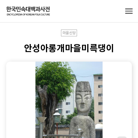
마을신앙
안성아롱개마을미륵댕이