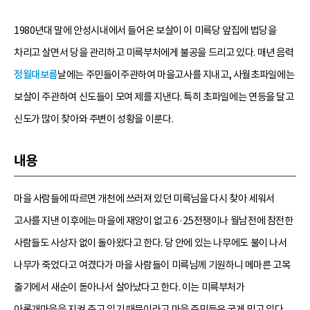
1980년대 말에 안성시내에서 들어온 보살이 이 미륵당 앞집에 법당을
차리고 살면서 당을 관리하고 미륵부처에게 불공을 드리고 있다. 매년 음력
정월대보름
날에는 주민들이주관하여 마을고사를 지내고, 사월초파일에는
보살이 주관하여 신도들이 모여 제를 지낸다. 특히 초파일에는 연등을 달고
신도가 많이 찾아와 주변이 성황을 이룬다.
내용
마을 사람들에 따르면 개천에 쓰러져 있던 미륵님을 다시 찾아 세워서
고사를 지낸 이후에는 마을에 재앙이 없고 6·25전쟁이나 월남전에 참전한
사람들도 사상자 없이 돌아왔다고 한다. 당 안에 있는 나무에도 불이 나서
나무가 죽었다고 여겼다가 마을 사람들이 미륵님께 기원하니 메마른 고목
줄기에서 새순이 돋아나서 살아났다고 한다. 이는 미륵부처가
아롱개마을을 지켜 주고 있기 때문이라고 마을 주민들은 굳게 믿고 있다.